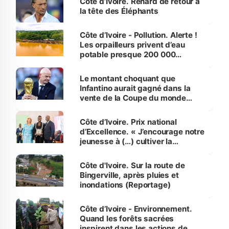
Côte d’Ivoire. Renard de retour à
la tête des Éléphants
Côte d’Ivoire - Pollution. Alerte !
Les orpailleurs privent d’eau
potable presque 200 000
habitants autour d’Agboville
Le montant choquant que
Infantino aurait gagné dans la
vente de la Coupe du monde
révélé
Côte d’Ivoire. Prix national
d’Excellence. « J’encourage notre
jeunesse à (…) cultiver la
compétence et l’intégrité »
(Alassane Ouattara
Côte d'Ivoire. Sur la route de
Bingerville, après pluies et
inondations (Reportage)
Côte d’Ivoire - Environnement.
Quand les forêts sacrées
inspirent dans les actions de