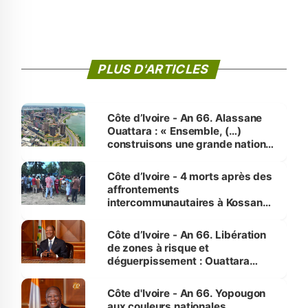
PLUS D'ARTICLES
Côte d’Ivoire - An 66. Alassane
Ouattara : « Ensemble, (…)
construisons une grande nation
pour nous-mêmes et pour les
générations futures »
Côte d’Ivoire - 4 morts après des
affrontements
intercommunautaires à Kossandji
(Alepé) - Notre correspondant au
milieu des sinistrés
Côte d’Ivoire - An 66. Libération
de zones à risque et
déguerpissement : Ouattara
assure du « strict respect de
l'Etat de droit pour préserver les
Côte d'Ivoire - An 66. Yopougon
vies humaines »
aux couleurs nationales