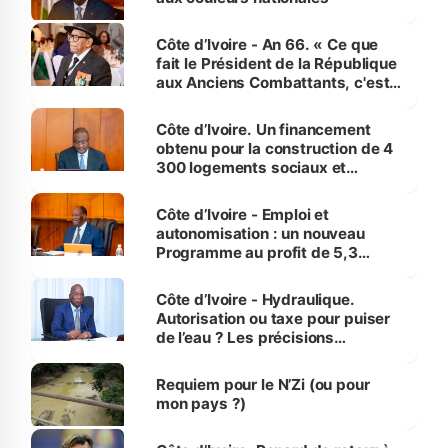
Côte d’Ivoire - An 66. « Ce que
fait le Président de la République
aux Anciens Combattants, c'est
inédit » (Cne Yassoungo Koné ®)
Côte d’Ivoire. Un financement
obtenu pour la construction de 4
300 logements sociaux et
économiques à Abidjan, Bouaké
et Yamoussoukro
Côte d’Ivoire - Emploi et
autonomisation : un nouveau
Programme au profit de 5,3
millions de jeunes
Côte d’Ivoire - Hydraulique.
Autorisation ou taxe pour puiser
de l’eau ? Les précisions
d’Assahoré
Requiem pour le N’Zi (ou pour
mon pays ?)