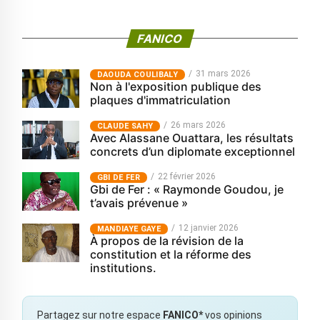
FANICO
31 mars 2026
‎DAOUDA COULIBALY
Non à l'exposition publique des
plaques d'immatriculation
26 mars 2026
CLAUDE SAHY
Avec Alassane Ouattara, les résultats
concrets d’un diplomate exceptionnel
22 février 2026
GBI DE FER
Gbi de Fer : « Raymonde Goudou, je
t’avais prévenue »
12 janvier 2026
MANDIAYE GAYE
À propos de la révision de la
constitution et la réforme des
institutions.
Partagez sur notre espace
FANICO*
vos opinions