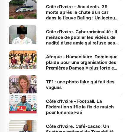
Côte d’Ivoire - Accidents. 39
morts après la chute d’un car
dans le fleuve Bafing : Un lecteur
dénonce la légèreté du ministère
des Transports
Côte d'Ivoire. Cybercriminalité : Il
menace de publier les vidéos de
nudité d’une amie qui refuse ses
avances
Afrique - Humanitaire. Dominique
plaide pour une organisation des
Premières Dames « plus forte et
influente, dont l'impact s'affirme
sur la scène internationale »
TF1 : une photo fake qui fait des
vagues
Côte d’Ivoire - Football. La
Fédération siffle la fin de match
pour Emerse Faé
Côte d’Ivoire. Café-cacao: Un
Système national de Traçabilité