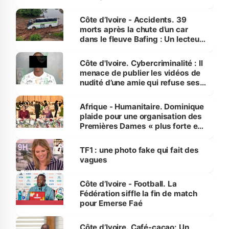
Côte d’Ivoire - Accidents. 39
morts après la chute d’un car
dans le fleuve Bafing : Un lecteur
dénonce la légèreté du ministère
des Transports
Côte d'Ivoire. Cybercriminalité : Il
menace de publier les vidéos de
nudité d’une amie qui refuse ses
avances
Afrique - Humanitaire. Dominique
plaide pour une organisation des
Premières Dames « plus forte et
influente, dont l'impact s'affirme
sur la scène internationale »
TF1 : une photo fake qui fait des
vagues
Côte d’Ivoire - Football. La
Fédération siffle la fin de match
pour Emerse Faé
Côte d’Ivoire. Café-cacao: Un