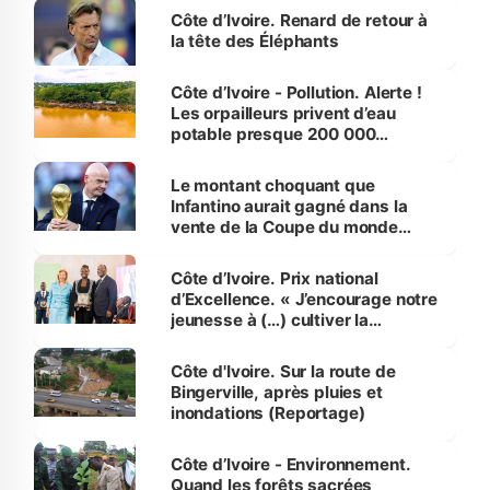
Côte d’Ivoire. Renard de retour à
la tête des Éléphants
Côte d’Ivoire - Pollution. Alerte !
Les orpailleurs privent d’eau
potable presque 200 000
habitants autour d’Agboville
Le montant choquant que
Infantino aurait gagné dans la
vente de la Coupe du monde
révélé
Côte d’Ivoire. Prix national
d’Excellence. « J’encourage notre
jeunesse à (…) cultiver la
compétence et l’intégrité »
(Alassane Ouattara
Côte d'Ivoire. Sur la route de
Bingerville, après pluies et
inondations (Reportage)
Côte d’Ivoire - Environnement.
Quand les forêts sacrées