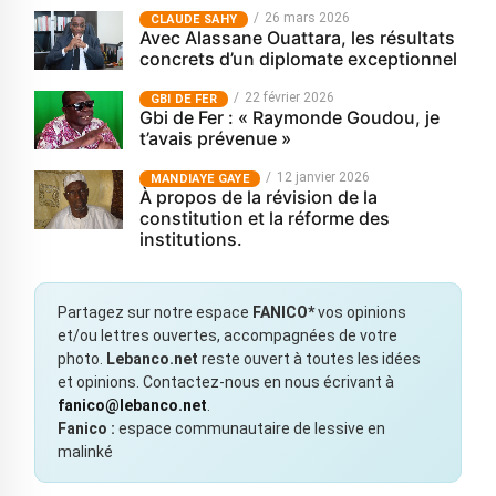
26 mars 2026
CLAUDE SAHY
Avec Alassane Ouattara, les résultats
concrets d’un diplomate exceptionnel
22 février 2026
GBI DE FER
Gbi de Fer : « Raymonde Goudou, je
t’avais prévenue »
12 janvier 2026
MANDIAYE GAYE
À propos de la révision de la
constitution et la réforme des
institutions.
Partagez sur notre espace
FANICO*
vos opinions
et/ou lettres ouvertes, accompagnées de votre
photo.
Lebanco.net
reste ouvert à toutes les idées
et opinions. Contactez-nous en nous écrivant à
fanico@lebanco.net
.
Fanico :
espace communautaire de lessive en
malinké