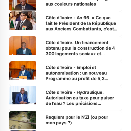
aux couleurs nationales
Côte d’Ivoire - An 66. « Ce que
fait le Président de la République
aux Anciens Combattants, c'est
inédit » (Cne Yassoungo Koné ®)
Côte d’Ivoire. Un financement
obtenu pour la construction de 4
300 logements sociaux et
économiques à Abidjan, Bouaké
et Yamoussoukro
Côte d’Ivoire - Emploi et
autonomisation : un nouveau
Programme au profit de 5,3
millions de jeunes
Côte d’Ivoire - Hydraulique.
Autorisation ou taxe pour puiser
de l’eau ? Les précisions
d’Assahoré
Requiem pour le N’Zi (ou pour
mon pays ?)