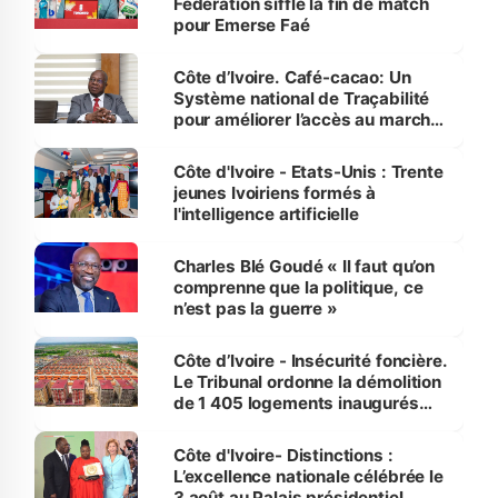
Fédération siffle la fin de match
pour Emerse Faé
Côte d’Ivoire. Café-cacao: Un
Système national de Traçabilité
pour améliorer l’accès au marché
international
Côte d'Ivoire - Etats-Unis : Trente
jeunes Ivoiriens formés à
l'intelligence artificielle
Charles Blé Goudé « Il faut qu’on
comprenne que la politique, ce
n’est pas la guerre »
Côte d’Ivoire - Insécurité foncière.
Le Tribunal ordonne la démolition
de 1 405 logements inaugurés
par le Premier ministre à Grand-
Bassam
Côte d'Ivoire- Distinctions :
L’excellence nationale célébrée le
3 août au Palais présidentiel