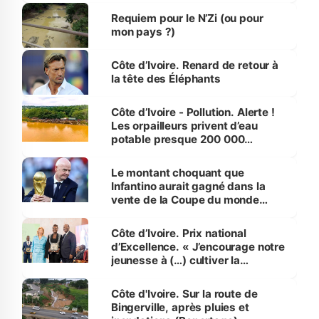
Requiem pour le N’Zi (ou pour
mon pays ?)
Côte d’Ivoire. Renard de retour à
la tête des Éléphants
Côte d’Ivoire - Pollution. Alerte !
Les orpailleurs privent d’eau
potable presque 200 000
habitants autour d’Agboville
Le montant choquant que
Infantino aurait gagné dans la
vente de la Coupe du monde
révélé
Côte d’Ivoire. Prix national
d’Excellence. « J’encourage notre
jeunesse à (…) cultiver la
compétence et l’intégrité »
(Alassane Ouattara
Côte d'Ivoire. Sur la route de
Bingerville, après pluies et