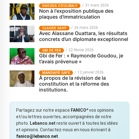
31 mars 2026
‎DAOUDA COULIBALY
Non à l'exposition publique des
plaques d'immatriculation
26 mars 2026
CLAUDE SAHY
Avec Alassane Ouattara, les résultats
concrets d’un diplomate exceptionnel
22 février 2026
GBI DE FER
Gbi de Fer : « Raymonde Goudou, je
t’avais prévenue »
12 janvier 2026
MANDIAYE GAYE
À propos de la révision de la
constitution et la réforme des
institutions.
Partagez sur notre espace
FANICO*
vos opinions
et/ou lettres ouvertes, accompagnées de votre
photo.
Lebanco.net
reste ouvert à toutes les idées
et opinions. Contactez-nous en nous écrivant à
fanico@lebanco.net
.