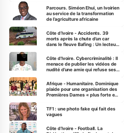
Parcours. Siméon Ehui, un Ivoirien
au service de la transformation
de l’agriculture africaine
Côte d’Ivoire - Accidents. 39
morts après la chute d’un car
dans le fleuve Bafing : Un lecteur
dénonce la légèreté du ministère
des Transports
Côte d'Ivoire. Cybercriminalité : Il
menace de publier les vidéos de
nudité d’une amie qui refuse ses
avances
Afrique - Humanitaire. Dominique
plaide pour une organisation des
Premières Dames « plus forte et
influente, dont l'impact s'affirme
sur la scène internationale »
TF1 : une photo fake qui fait des
vagues
Côte d’Ivoire - Football. La