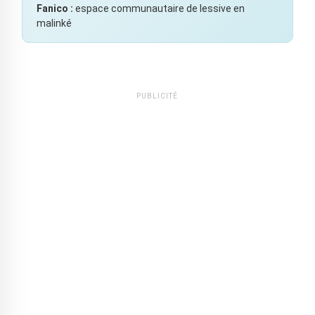
Fanico :
espace communautaire de lessive en
malinké
PUBLICITÉ