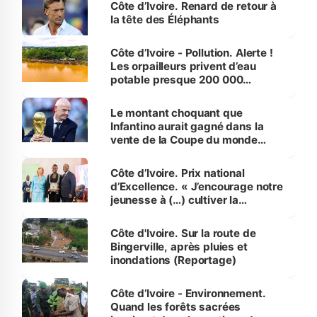
Côte d’Ivoire. Renard de retour à
la tête des Éléphants
Côte d’Ivoire - Pollution. Alerte !
Les orpailleurs privent d’eau
potable presque 200 000
habitants autour d’Agboville
Le montant choquant que
Infantino aurait gagné dans la
vente de la Coupe du monde
révélé
Côte d’Ivoire. Prix national
d’Excellence. « J’encourage notre
jeunesse à (…) cultiver la
compétence et l’intégrité »
(Alassane Ouattara
Côte d'Ivoire. Sur la route de
Bingerville, après pluies et
inondations (Reportage)
Côte d’Ivoire - Environnement.
Quand les forêts sacrées