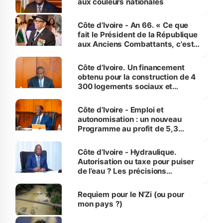
aux couleurs nationales
Côte d’Ivoire - An 66. « Ce que
fait le Président de la République
aux Anciens Combattants, c'est
inédit » (Cne Yassoungo Koné ®)
Côte d’Ivoire. Un financement
obtenu pour la construction de 4
300 logements sociaux et
économiques à Abidjan, Bouaké
et Yamoussoukro
Côte d’Ivoire - Emploi et
autonomisation : un nouveau
Programme au profit de 5,3
millions de jeunes
Côte d’Ivoire - Hydraulique.
Autorisation ou taxe pour puiser
de l’eau ? Les précisions
d’Assahoré
Requiem pour le N’Zi (ou pour
mon pays ?)