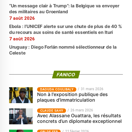
“Un message clair à Trump”: la Belgique va envoyer
des militaires au Groenland
7 août 2026
Ebola : l’UNICEF alerte sur une chute de plus de 40 %
du recours aux soins de santé essentiels en Ituri
7 août 2026
Uruguay : Diego Forlán nommé sélectionneur de la
Celeste
FANICO
31 mars 2026
‎DAOUDA COULIBALY
Non à l'exposition publique des
plaques d'immatriculation
26 mars 2026
CLAUDE SAHY
Avec Alassane Ouattara, les résultats
concrets d’un diplomate exceptionnel
22 février 2026
GBI DE FER