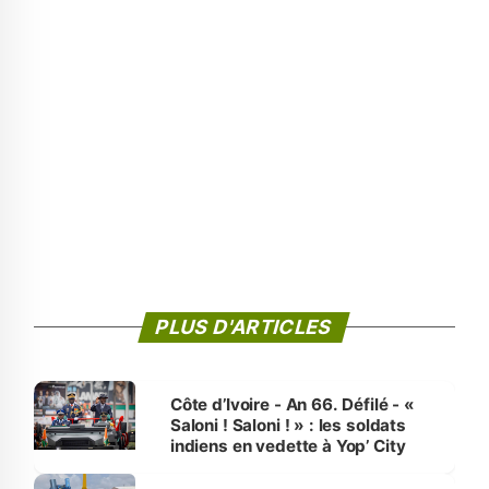
PLUS D'ARTICLES
Côte d’Ivoire - An 66. Défilé - «
Saloni ! Saloni ! » : les soldats
indiens en vedette à Yop’ City