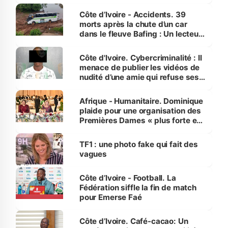
Côte d’Ivoire - Accidents. 39
morts après la chute d’un car
dans le fleuve Bafing : Un lecteur
dénonce la légèreté du ministère
des Transports
Côte d'Ivoire. Cybercriminalité : Il
menace de publier les vidéos de
nudité d’une amie qui refuse ses
avances
Afrique - Humanitaire. Dominique
plaide pour une organisation des
Premières Dames « plus forte et
influente, dont l'impact s'affirme
sur la scène internationale »
TF1 : une photo fake qui fait des
vagues
Côte d’Ivoire - Football. La
Fédération siffle la fin de match
pour Emerse Faé
Côte d’Ivoire. Café-cacao: Un