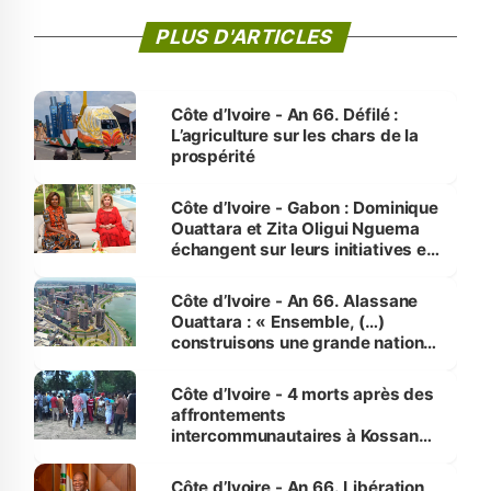
PLUS D'ARTICLES
Côte d’Ivoire - An 66. Défilé :
L’agriculture sur les chars de la
prospérité
Côte d’Ivoire - Gabon : Dominique
Ouattara et Zita Oligui Nguema
échangent sur leurs initiatives en
faveur des femmes et des
enfants
Côte d’Ivoire - An 66. Alassane
Ouattara : « Ensemble, (…)
construisons une grande nation
pour nous-mêmes et pour les
générations futures »
Côte d’Ivoire - 4 morts après des
affrontements
intercommunautaires à Kossandji
(Alepé) - Notre correspondant au
milieu des sinistrés
Côte d’Ivoire - An 66. Libération