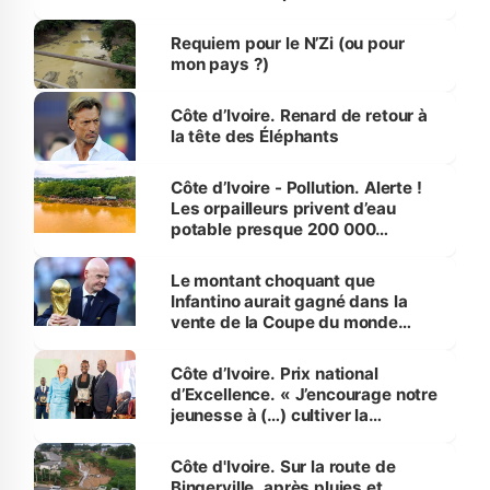
d’Assahoré
Requiem pour le N’Zi (ou pour
mon pays ?)
Côte d’Ivoire. Renard de retour à
la tête des Éléphants
Côte d’Ivoire - Pollution. Alerte !
Les orpailleurs privent d’eau
potable presque 200 000
habitants autour d’Agboville
Le montant choquant que
Infantino aurait gagné dans la
vente de la Coupe du monde
révélé
Côte d’Ivoire. Prix national
d’Excellence. « J’encourage notre
jeunesse à (…) cultiver la
compétence et l’intégrité »
(Alassane Ouattara
Côte d'Ivoire. Sur la route de
Bingerville, après pluies et