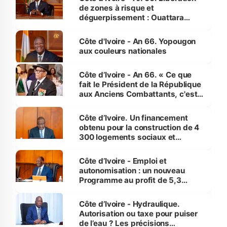
de zones à risque et
déguerpissement : Ouattara
assure du « strict respect de
l'Etat de droit pour préserver les
Côte d'Ivoire - An 66. Yopougon
vies humaines »
aux couleurs nationales
Côte d’Ivoire - An 66. « Ce que
fait le Président de la République
aux Anciens Combattants, c'est
inédit » (Cne Yassoungo Koné ®)
Côte d’Ivoire. Un financement
obtenu pour la construction de 4
300 logements sociaux et
économiques à Abidjan, Bouaké
et Yamoussoukro
Côte d’Ivoire - Emploi et
autonomisation : un nouveau
Programme au profit de 5,3
millions de jeunes
Côte d’Ivoire - Hydraulique.
Autorisation ou taxe pour puiser
de l’eau ? Les précisions