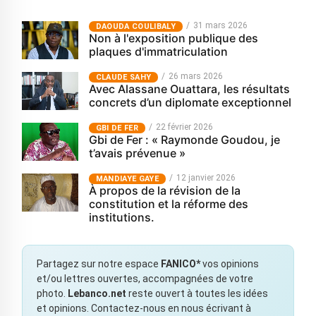
31 mars 2026
‎DAOUDA COULIBALY
Non à l'exposition publique des
plaques d'immatriculation
26 mars 2026
CLAUDE SAHY
Avec Alassane Ouattara, les résultats
concrets d’un diplomate exceptionnel
22 février 2026
GBI DE FER
Gbi de Fer : « Raymonde Goudou, je
t’avais prévenue »
12 janvier 2026
MANDIAYE GAYE
À propos de la révision de la
constitution et la réforme des
institutions.
Partagez sur notre espace
FANICO*
vos opinions
et/ou lettres ouvertes, accompagnées de votre
photo.
Lebanco.net
reste ouvert à toutes les idées
et opinions. Contactez-nous en nous écrivant à