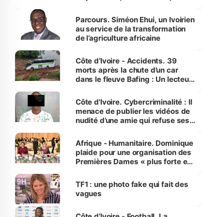
Parcours. Siméon Ehui, un Ivoirien
au service de la transformation
de l’agriculture africaine
Côte d’Ivoire - Accidents. 39
morts après la chute d’un car
dans le fleuve Bafing : Un lecteur
dénonce la légèreté du ministère
des Transports
Côte d'Ivoire. Cybercriminalité : Il
menace de publier les vidéos de
nudité d’une amie qui refuse ses
avances
Afrique - Humanitaire. Dominique
plaide pour une organisation des
Premières Dames « plus forte et
influente, dont l'impact s'affirme
sur la scène internationale »
TF1 : une photo fake qui fait des
vagues
Côte d’Ivoire - Football. La