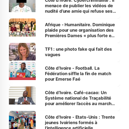
Côte d'Ivoire. Cybercriminalité : Il
menace de publier les vidéos de
nudité d’une amie qui refuse ses
avances
Afrique - Humanitaire. Dominique
plaide pour une organisation des
Premières Dames « plus forte et
influente, dont l'impact s'affirme
sur la scène internationale »
TF1 : une photo fake qui fait des
vagues
Côte d’Ivoire - Football. La
Fédération siffle la fin de match
pour Emerse Faé
Côte d’Ivoire. Café-cacao: Un
Système national de Traçabilité
pour améliorer l’accès au marché
international
Côte d'Ivoire - Etats-Unis : Trente
jeunes Ivoiriens formés à
l'intelligence artificielle