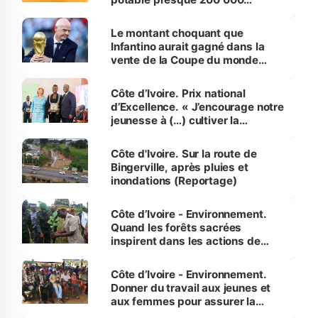
habitants autour d’Agboville
Le montant choquant que
Infantino aurait gagné dans la
vente de la Coupe du monde
révélé
Côte d’Ivoire. Prix national
d’Excellence. « J’encourage notre
jeunesse à (…) cultiver la
compétence et l’intégrité »
(Alassane Ouattara
Côte d'Ivoire. Sur la route de
Bingerville, après pluies et
inondations (Reportage)
Côte d’Ivoire - Environnement.
Quand les forêts sacrées
inspirent dans les actions de
reboisement
Côte d’Ivoire - Environnement.
Donner du travail aux jeunes et
aux femmes pour assurer la
protection des espèces