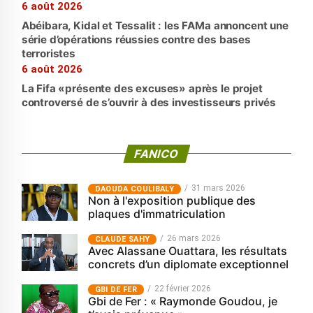
6 août 2026
Abéibara, Kidal et Tessalit : les FAMa annoncent une
série d’opérations réussies contre des bases
terroristes
6 août 2026
La Fifa «présente des excuses» après le projet
controversé de s’ouvrir à des investisseurs privés
FANICO
31 mars 2026
‎DAOUDA COULIBALY
Non à l'exposition publique des
plaques d'immatriculation
26 mars 2026
CLAUDE SAHY
Avec Alassane Ouattara, les résultats
concrets d’un diplomate exceptionnel
22 février 2026
GBI DE FER
Gbi de Fer : « Raymonde Goudou, je