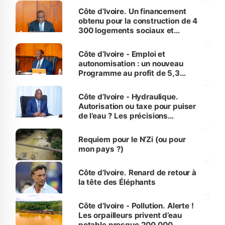
Côte d’Ivoire. Un financement
obtenu pour la construction de 4
300 logements sociaux et
économiques à Abidjan, Bouaké
et Yamoussoukro
Côte d’Ivoire - Emploi et
autonomisation : un nouveau
Programme au profit de 5,3
millions de jeunes
Côte d’Ivoire - Hydraulique.
Autorisation ou taxe pour puiser
de l’eau ? Les précisions
d’Assahoré
Requiem pour le N’Zi (ou pour
mon pays ?)
Côte d’Ivoire. Renard de retour à
la tête des Éléphants
Côte d’Ivoire - Pollution. Alerte !
Les orpailleurs privent d’eau
potable presque 200 000