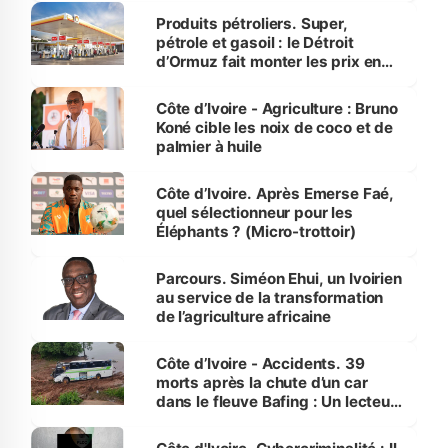
menacées
Produits pétroliers. Super,
pétrole et gasoil : le Détroit
d’Ormuz fait monter les prix en
Côte d’Ivoire
Côte d’Ivoire - Agriculture : Bruno
Koné cible les noix de coco et de
palmier à huile
Côte d’Ivoire. Après Emerse Faé,
quel sélectionneur pour les
Éléphants ? (Micro-trottoir)
Parcours. Siméon Ehui, un Ivoirien
au service de la transformation
de l’agriculture africaine
Côte d’Ivoire - Accidents. 39
morts après la chute d’un car
dans le fleuve Bafing : Un lecteur
dénonce la légèreté du ministère
des Transports