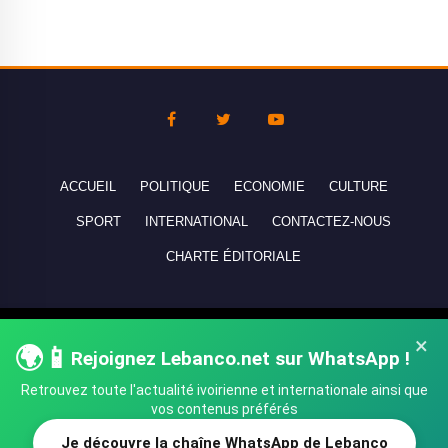
ACCUEIL
POLITIQUE
ECONOMIE
CULTURE
SPORT
INTERNATIONAL
CONTACTEZ-NOUS
CHARTE ÉDITORIALE
Copyright © 2010-2026 lebanco.net - Tous droits de reproduction
×
🌍📱
réservés - All rights reserved.
Rejoignez Lebanco.net sur WhatsApp !
Retrouvez toute l'actualité ivoirienne et internationale ainsi que
vos contenus préférés
Je découvre la chaîne WhatsApp de Lebanco