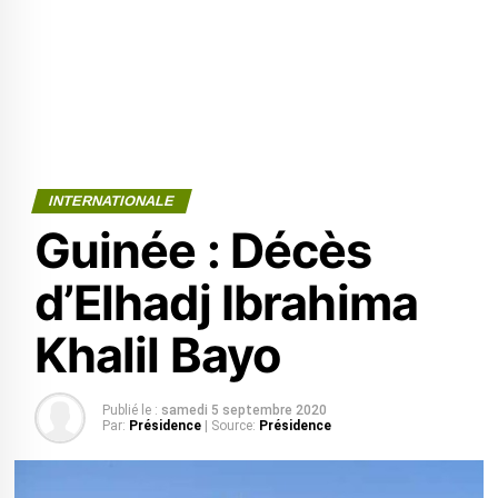
INTERNATIONALE
Guinée : Décès
d’Elhadj Ibrahima
Khalil Bayo
Publié le :
samedi 5 septembre 2020
Par:
Présidence
| Source:
Présidence