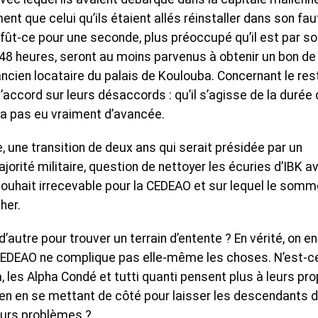
t que celui qu’ils étaient allés réinstaller dans son fau
us, fût-ce pour une seconde, plus préoccupé qu’il est par s
 48 heures, seront au moins parvenus à obtenir un bon de
ancien locataire du palais de Koulouba. Concernant le res
’accord sur leurs désaccords : qu’il s’agisse de la durée 
y a pas eu vraiment d’avancée.
 une transition de deux ans qui serait présidée par un
orité militaire, question de nettoyer les écuries d’IBK a
 souhait irrecevable pour la CEDEAO et sur lequel le somm
her.
’autre pour trouver un terrain d’entente ? En vérité, on en
 CEDEAO ne complique pas elle-même les choses. N’est-c
 les Alpha Condé et tutti quanti pensent plus à leurs pr
en en se mettant de côté pour laisser les descendants 
eurs problèmes ?