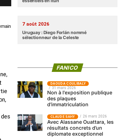
essentiels en Ituri
7 août 2026
demain
Uruguay : Diego Forlán nommé
sélectionneur de la Celeste
FANICO
ne,
t
‎DAOUDA COULIBALY
31 mars 2026
tie
Non à l'exposition publique
des plaques
on,
d'immatriculation
r des
26 mars 2026
CLAUDE SAHY
Avec Alassane Ouattara, les
résultats concrets d’un
diplomate exceptionnel
e