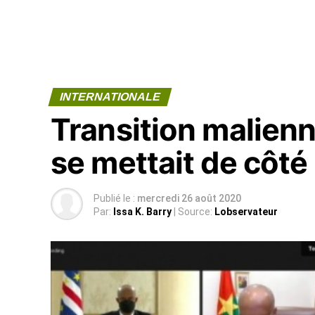
INTERNATIONALE
Transition malienn
se mettait de côté 
Publié le :
mercredi 26 août 2020
Par:
Issa K. Barry
| Source:
Lobservateur