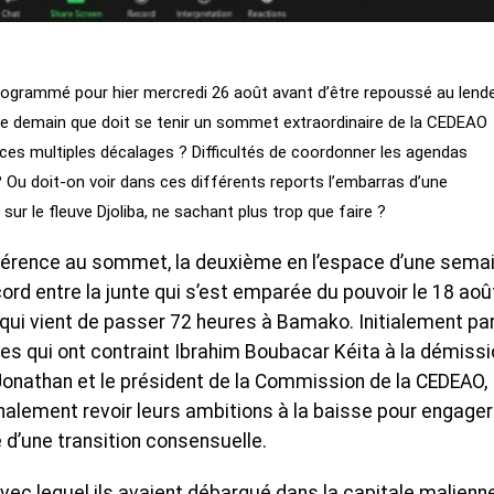
programmé pour hier mercredi 26 août avant d’être repoussé au len
ncipe demain que doit se tenir un sommet extraordinaire de la CEDEAO
 ces multiples décalages ? Difficultés de coordonner les agendas
? Ou doit-on voir dans ces différents reports l’embarras d’une
sur le fleuve Djoliba, ne sachant plus trop que faire ?
nférence au sommet, la deuxième en l’espace d’une semai
ord entre la junte qui s’est emparée du pouvoir le 18 aoû
 qui vient de passer 72 heures à Bamako. Initialement par
es qui ont contraint Ibrahim Boubacar Kéita à la démissi
 Jonathan et le président de la Commission de la CEDEAO,
inalement revoir leurs ambitions à la baisse pour engage
e d’une transition consensuelle.
 avec lequel ils avaient débarqué dans la capitale malienn