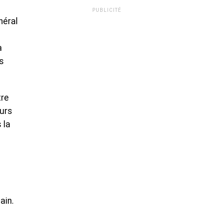
PUBLICITÉ
néral
a
s
tre
eurs
 la
ain.