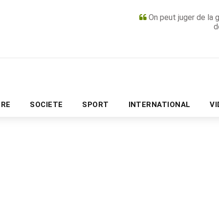
On peut juger de la 
d
PUBLICITÉ
URE
SOCIETE
SPORT
INTERNATIONAL
V