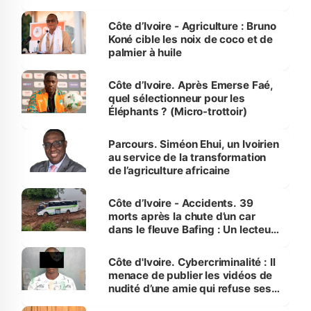
Côte d’Ivoire
Côte d’Ivoire - Agriculture : Bruno
Koné cible les noix de coco et de
palmier à huile
Côte d’Ivoire. Après Emerse Faé,
quel sélectionneur pour les
Éléphants ? (Micro-trottoir)
Parcours. Siméon Ehui, un Ivoirien
au service de la transformation
de l’agriculture africaine
Côte d’Ivoire - Accidents. 39
morts après la chute d’un car
dans le fleuve Bafing : Un lecteur
dénonce la légèreté du ministère
des Transports
Côte d'Ivoire. Cybercriminalité : Il
menace de publier les vidéos de
nudité d’une amie qui refuse ses
avances