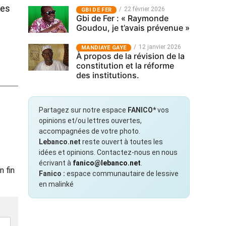
res
22 février 2026
GBI DE FER
Gbi de Fer : « Raymonde
Goudou, je t’avais prévenue »
12 janvier 2026
MANDIAYE GAYE
À propos de la révision de la
constitution et la réforme
des institutions.
Partagez sur notre espace
FANICO*
vos
opinions et/ou lettres ouvertes,
accompagnées de votre photo.
Lebanco.net
reste ouvert à toutes les
idées et opinions. Contactez-nous en nous
écrivant à
fanico@lebanco.net
.
n fin
Fanico :
espace communautaire de lessive
en malinké