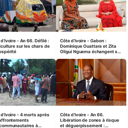
d’Ivoire - An 66. Défilé :
Côte d’Ivoire - Gabon :
iculture sur les chars de
Dominique Ouattara et Zita
ospérité
Oligui Nguema échangent sur
leurs initiatives en faveur des
femmes et des enfants
d’Ivoire - 4 morts après
Côte d’Ivoire - An 66.
affrontements
Libération de zones à risque
rcommunautaires à
et déguerpissement :