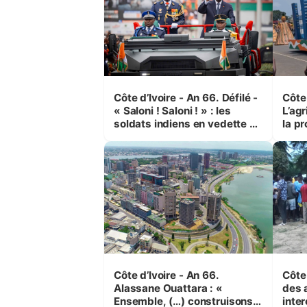
Côte d’Ivoire - An 66. Défilé -
Côte 
« Saloni ! Saloni ! » : les
L’agr
soldats indiens en vedette à
la pr
Yop’ City
Côte d’Ivoire - An 66.
Côte 
Alassane Ouattara : «
des 
Ensemble, (…) construisons
inte