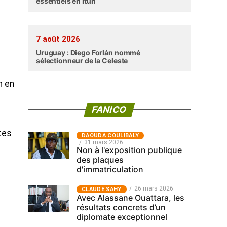
essentiels en Ituri
7 août 2026
Uruguay : Diego Forlán nommé
sélectionneur de la Celeste
n en
FANICO
tes
‎DAOUDA COULIBALY
31 mars 2026
Non à l'exposition publique
des plaques
d'immatriculation
26 mars 2026
CLAUDE SAHY
Avec Alassane Ouattara, les
résultats concrets d’un
diplomate exceptionnel