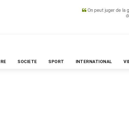
On peut juger de la 
d
PUBLICITÉ
URE
SOCIETE
SPORT
INTERNATIONAL
V