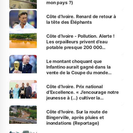
mon pays ?)
Côte d’Ivoire. Renard de retour à
la tête des Éléphants
Côte d’Ivoire - Pollution. Alerte !
Les orpailleurs privent d’eau
potable presque 200 000
habitants autour d’Agboville
Le montant choquant que
Infantino aurait gagné dans la
vente de la Coupe du monde
révélé
Côte d’Ivoire. Prix national
d’Excellence. « J’encourage notre
jeunesse à (…) cultiver la
compétence et l’intégrité »
(Alassane Ouattara
Côte d'Ivoire. Sur la route de
Bingerville, après pluies et
inondations (Reportage)