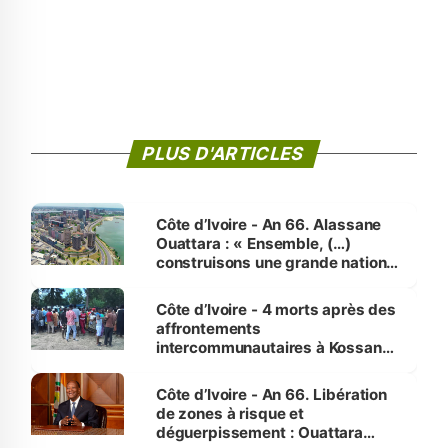
PLUS D'ARTICLES
Côte d’Ivoire - An 66. Alassane
Ouattara : « Ensemble, (…)
construisons une grande nation
pour nous-mêmes et pour les
générations futures »
Côte d’Ivoire - 4 morts après des
affrontements
intercommunautaires à Kossandji
(Alepé) - Notre correspondant au
milieu des sinistrés
Côte d’Ivoire - An 66. Libération
de zones à risque et
déguerpissement : Ouattara