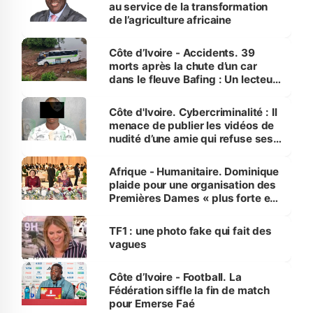
au service de la transformation
de l’agriculture africaine
Côte d’Ivoire - Accidents. 39
morts après la chute d’un car
dans le fleuve Bafing : Un lecteur
dénonce la légèreté du ministère
des Transports
Côte d'Ivoire. Cybercriminalité : Il
menace de publier les vidéos de
nudité d’une amie qui refuse ses
avances
Afrique - Humanitaire. Dominique
plaide pour une organisation des
Premières Dames « plus forte et
influente, dont l'impact s'affirme
sur la scène internationale »
TF1 : une photo fake qui fait des
vagues
Côte d’Ivoire - Football. La
Fédération siffle la fin de match
pour Emerse Faé