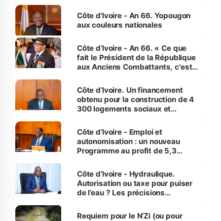
assure du « strict respect de
l'Etat de droit pour préserver les
Côte d'Ivoire - An 66. Yopougon
vies humaines »
aux couleurs nationales
Côte d’Ivoire - An 66. « Ce que
fait le Président de la République
aux Anciens Combattants, c'est
inédit » (Cne Yassoungo Koné ®)
Côte d’Ivoire. Un financement
obtenu pour la construction de 4
300 logements sociaux et
économiques à Abidjan, Bouaké
et Yamoussoukro
Côte d’Ivoire - Emploi et
autonomisation : un nouveau
Programme au profit de 5,3
millions de jeunes
Côte d’Ivoire - Hydraulique.
Autorisation ou taxe pour puiser
de l’eau ? Les précisions
d’Assahoré
Requiem pour le N’Zi (ou pour