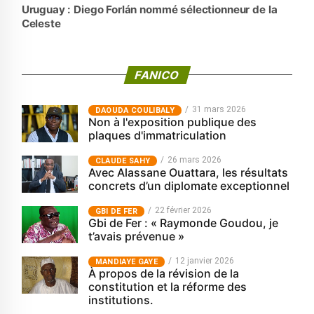
Uruguay : Diego Forlán nommé sélectionneur de la
Celeste
FANICO
31 mars 2026
‎DAOUDA COULIBALY
Non à l'exposition publique des
plaques d'immatriculation
26 mars 2026
CLAUDE SAHY
Avec Alassane Ouattara, les résultats
concrets d’un diplomate exceptionnel
22 février 2026
GBI DE FER
Gbi de Fer : « Raymonde Goudou, je
t’avais prévenue »
12 janvier 2026
MANDIAYE GAYE
À propos de la révision de la
constitution et la réforme des
institutions.