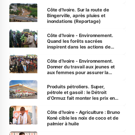
compétence et l’intégrité »
(Alassane Ouattara
Côte d'Ivoire. Sur la route de
Bingerville, après pluies et
inondations (Reportage)
Côte d’Ivoire - Environnement.
Quand les forêts sacrées
inspirent dans les actions de
reboisement
Côte d’Ivoire - Environnement.
Donner du travail aux jeunes et
aux femmes pour assurer la
protection des espèces
menacées
Produits pétroliers. Super,
pétrole et gasoil : le Détroit
d’Ormuz fait monter les prix en
Côte d’Ivoire
Côte d’Ivoire - Agriculture : Bruno
Koné cible les noix de coco et de
palmier à huile