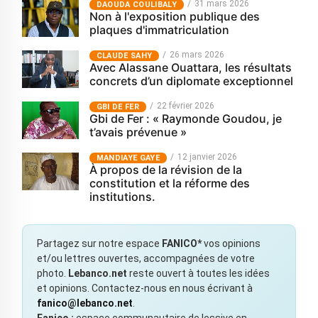
31 mars 2026
‎DAOUDA COULIBALY
Non à l'exposition publique des
plaques d'immatriculation
26 mars 2026
CLAUDE SAHY
Avec Alassane Ouattara, les résultats
concrets d’un diplomate exceptionnel
22 février 2026
GBI DE FER
Gbi de Fer : « Raymonde Goudou, je
t’avais prévenue »
12 janvier 2026
MANDIAYE GAYE
À propos de la révision de la
constitution et la réforme des
institutions.
Partagez sur notre espace
FANICO*
vos opinions
et/ou lettres ouvertes, accompagnées de votre
photo.
Lebanco.net
reste ouvert à toutes les idées
et opinions. Contactez-nous en nous écrivant à
fanico@lebanco.net
.