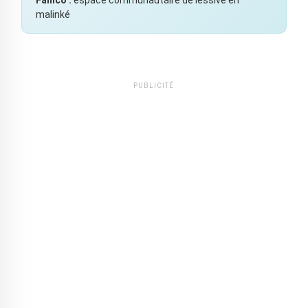
Fanico :
espace communautaire de lessive en
malinké
PUBLICITÉ