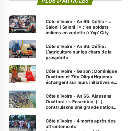
PLUS D'ARTICLES
Côte d’Ivoire - An 66. Défilé - «
Saloni ! Saloni ! » : les soldats
indiens en vedette à Yop’ City
Côte d’Ivoire - An 66. Défilé :
L’agriculture sur les chars de la
prospérité
Côte d’Ivoire - Gabon : Dominique
Ouattara et Zita Oligui Nguema
échangent sur leurs initiatives en
faveur des femmes et des
enfants
Côte d’Ivoire - An 66. Alassane
Ouattara : « Ensemble, (…)
construisons une grande nation
pour nous-mêmes et pour les
générations futures »
Côte d’Ivoire - 4 morts après des
affrontements