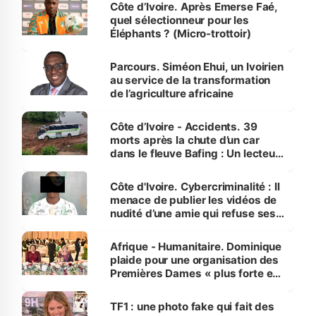
Côte d’Ivoire. Après Emerse Faé,
quel sélectionneur pour les
Éléphants ? (Micro-trottoir)
Parcours. Siméon Ehui, un Ivoirien
au service de la transformation
de l’agriculture africaine
Côte d’Ivoire - Accidents. 39
morts après la chute d’un car
dans le fleuve Bafing : Un lecteur
dénonce la légèreté du ministère
des Transports
Côte d'Ivoire. Cybercriminalité : Il
menace de publier les vidéos de
nudité d’une amie qui refuse ses
avances
Afrique - Humanitaire. Dominique
plaide pour une organisation des
Premières Dames « plus forte et
influente, dont l'impact s'affirme
sur la scène internationale »
TF1 : une photo fake qui fait des