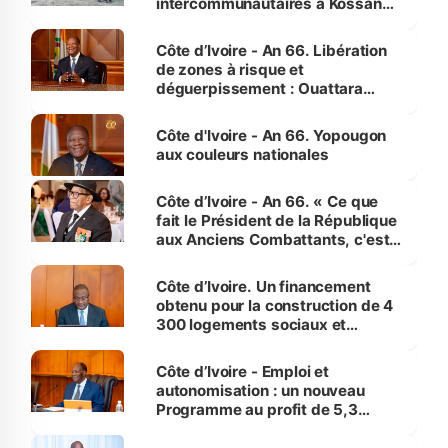
intercommunautaires à Kossandji
(Alepé) - Notre correspondant au
milieu des sinistrés
Côte d’Ivoire - An 66. Libération
de zones à risque et
déguerpissement : Ouattara
assure du « strict respect de
l'Etat de droit pour préserver les
Côte d'Ivoire - An 66. Yopougon
vies humaines »
aux couleurs nationales
Côte d’Ivoire - An 66. « Ce que
fait le Président de la République
aux Anciens Combattants, c'est
inédit » (Cne Yassoungo Koné ®)
Côte d’Ivoire. Un financement
obtenu pour la construction de 4
300 logements sociaux et
économiques à Abidjan, Bouaké
et Yamoussoukro
Côte d’Ivoire - Emploi et
autonomisation : un nouveau
Programme au profit de 5,3
millions de jeunes