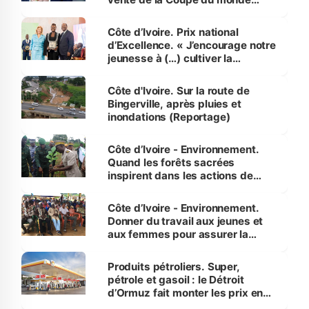
révélé
Côte d’Ivoire. Prix national
d’Excellence. « J’encourage notre
jeunesse à (…) cultiver la
compétence et l’intégrité »
(Alassane Ouattara
Côte d'Ivoire. Sur la route de
Bingerville, après pluies et
inondations (Reportage)
Côte d’Ivoire - Environnement.
Quand les forêts sacrées
inspirent dans les actions de
reboisement
Côte d’Ivoire - Environnement.
Donner du travail aux jeunes et
aux femmes pour assurer la
protection des espèces
menacées
Produits pétroliers. Super,
pétrole et gasoil : le Détroit
d’Ormuz fait monter les prix en
Côte d’Ivoire