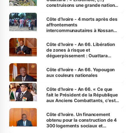
construisons une grande nation
pour nous-mêmes et pour les
générations futures »
Côte d’Ivoire - 4 morts après des
affrontements
intercommunautaires à Kossandji
(Alepé) - Notre correspondant au
milieu des sinistrés
Côte d’Ivoire - An 66. Libération
de zones à risque et
déguerpissement : Ouattara
assure du « strict respect de
l'Etat de droit pour préserver les
Côte d'Ivoire - An 66. Yopougon
vies humaines »
aux couleurs nationales
Côte d’Ivoire - An 66. « Ce que
fait le Président de la République
aux Anciens Combattants, c'est
inédit » (Cne Yassoungo Koné ®)
Côte d’Ivoire. Un financement
obtenu pour la construction de 4
300 logements sociaux et
économiques à Abidjan, Bouaké