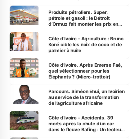
protection des espèces
menacées
Produits pétroliers. Super,
pétrole et gasoil : le Détroit
d’Ormuz fait monter les prix en
Côte d’Ivoire
Côte d’Ivoire - Agriculture : Bruno
Koné cible les noix de coco et de
palmier à huile
Côte d’Ivoire. Après Emerse Faé,
quel sélectionneur pour les
Éléphants ? (Micro-trottoir)
Parcours. Siméon Ehui, un Ivoirien
au service de la transformation
de l’agriculture africaine
Côte d’Ivoire - Accidents. 39
morts après la chute d’un car
dans le fleuve Bafing : Un lecteur
dénonce la légèreté du ministère