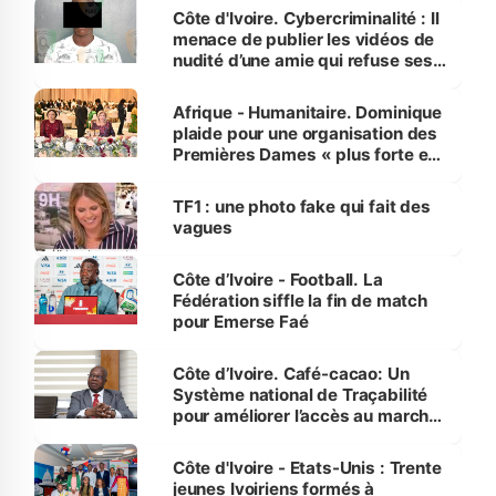
des Transports
Côte d'Ivoire. Cybercriminalité : Il
menace de publier les vidéos de
nudité d’une amie qui refuse ses
avances
Afrique - Humanitaire. Dominique
plaide pour une organisation des
Premières Dames « plus forte et
influente, dont l'impact s'affirme
sur la scène internationale »
TF1 : une photo fake qui fait des
vagues
Côte d’Ivoire - Football. La
Fédération siffle la fin de match
pour Emerse Faé
Côte d’Ivoire. Café-cacao: Un
Système national de Traçabilité
pour améliorer l’accès au marché
international
Côte d'Ivoire - Etats-Unis : Trente
jeunes Ivoiriens formés à