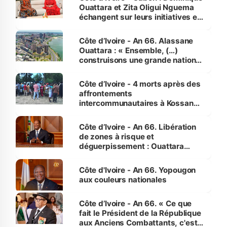
Ouattara et Zita Oligui Nguema
échangent sur leurs initiatives en
faveur des femmes et des
enfants
Côte d’Ivoire - An 66. Alassane
Ouattara : « Ensemble, (…)
construisons une grande nation
pour nous-mêmes et pour les
générations futures »
Côte d’Ivoire - 4 morts après des
affrontements
intercommunautaires à Kossandji
(Alepé) - Notre correspondant au
milieu des sinistrés
Côte d’Ivoire - An 66. Libération
de zones à risque et
déguerpissement : Ouattara
assure du « strict respect de
l'Etat de droit pour préserver les
Côte d'Ivoire - An 66. Yopougon
vies humaines »
aux couleurs nationales
Côte d’Ivoire - An 66. « Ce que
fait le Président de la République
aux Anciens Combattants, c'est