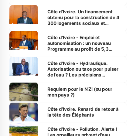
inédit » (Cne Yassoungo Koné ®)
Côte d’Ivoire. Un financement
obtenu pour la construction de 4
300 logements sociaux et
économiques à Abidjan, Bouaké
et Yamoussoukro
Côte d’Ivoire - Emploi et
autonomisation : un nouveau
Programme au profit de 5,3
millions de jeunes
Côte d’Ivoire - Hydraulique.
Autorisation ou taxe pour puiser
de l’eau ? Les précisions
d’Assahoré
Requiem pour le N’Zi (ou pour
mon pays ?)
Côte d’Ivoire. Renard de retour à
la tête des Éléphants
Côte d’Ivoire - Pollution. Alerte !
Les orpailleurs privent d’eau