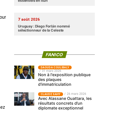
essentiels en Ituri
pour
7 août 2026
Uruguay : Diego Forlán nommé
sélectionneur de la Celeste
FANICO
‎DAOUDA COULIBALY
31 mars 2026
Non à l'exposition publique
des plaques
d'immatriculation
n
26 mars 2026
CLAUDE SAHY
Avec Alassane Ouattara, les
résultats concrets d’un
hez
diplomate exceptionnel