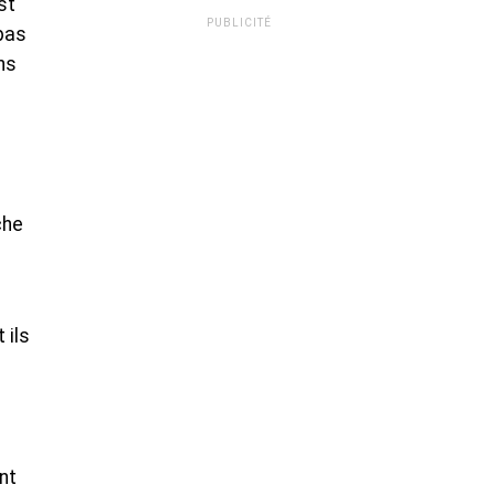
st
PUBLICITÉ
pas
ns
che
 ils
nt