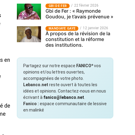
22 février 2026
GBI DE FER
Gbi de Fer : « Raymonde
s
Goudou, je t’avais prévenue »
e
12 janvier 2026
MANDIAYE GAYE
À propos de la révision de la
constitution et la réforme
des institutions.
rs en
Partagez sur notre espace
FANICO*
vos
opinions et/ou lettres ouvertes,
e
accompagnées de votre photo.
Lebanco.net
reste ouvert à toutes les
idées et opinions. Contactez-nous en nous
écrivant à
fanico@lebanco.net
.
Fanico :
espace communautaire de lessive
té de
en malinké
ême