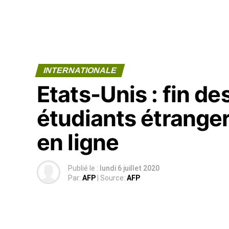
INTERNATIONALE
Etats-Unis : fin de
étudiants étranger
en ligne
Publié le :
lundi 6 juillet 2020
Par:
AFP
| Source:
AFP