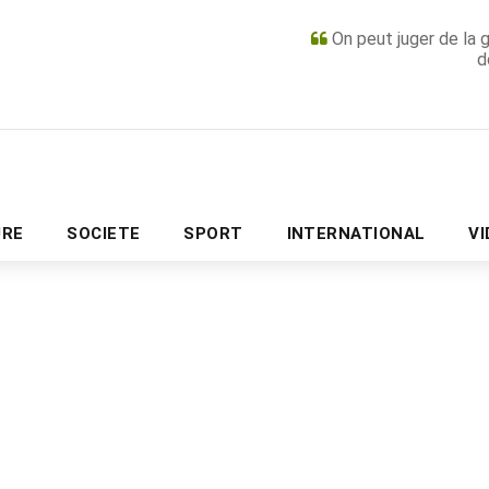
On peut juger de la 
d
PUBLICITÉ
URE
SOCIETE
SPORT
INTERNATIONAL
V