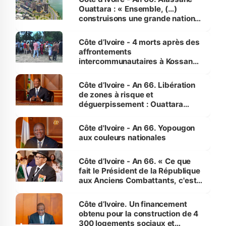
Ouattara : « Ensemble, (…)
construisons une grande nation
pour nous-mêmes et pour les
générations futures »
Côte d’Ivoire - 4 morts après des
affrontements
intercommunautaires à Kossandji
(Alepé) - Notre correspondant au
milieu des sinistrés
Côte d’Ivoire - An 66. Libération
de zones à risque et
déguerpissement : Ouattara
assure du « strict respect de
l'Etat de droit pour préserver les
Côte d'Ivoire - An 66. Yopougon
vies humaines »
aux couleurs nationales
Côte d’Ivoire - An 66. « Ce que
fait le Président de la République
aux Anciens Combattants, c'est
inédit » (Cne Yassoungo Koné ®)
Côte d’Ivoire. Un financement
obtenu pour la construction de 4
300 logements sociaux et