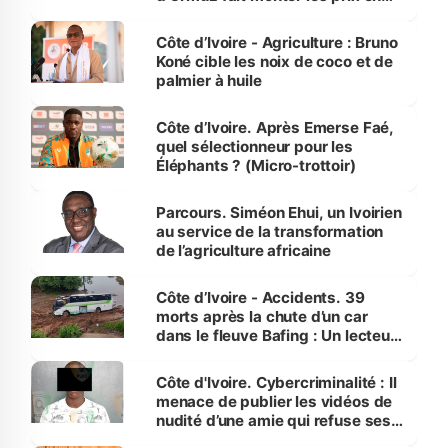
Côte d’Ivoire
Côte d’Ivoire - Agriculture : Bruno
Koné cible les noix de coco et de
palmier à huile
Côte d’Ivoire. Après Emerse Faé,
quel sélectionneur pour les
Éléphants ? (Micro-trottoir)
Parcours. Siméon Ehui, un Ivoirien
au service de la transformation
de l’agriculture africaine
Côte d’Ivoire - Accidents. 39
morts après la chute d’un car
dans le fleuve Bafing : Un lecteur
dénonce la légèreté du ministère
des Transports
Côte d'Ivoire. Cybercriminalité : Il
menace de publier les vidéos de
nudité d’une amie qui refuse ses
avances