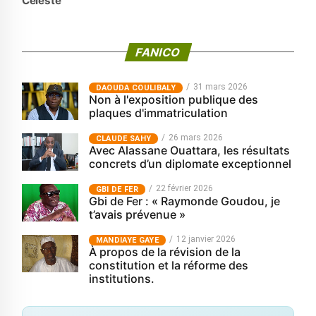
Celeste
FANICO
31 mars 2026
‎DAOUDA COULIBALY
Non à l'exposition publique des
plaques d'immatriculation
26 mars 2026
CLAUDE SAHY
Avec Alassane Ouattara, les résultats
concrets d’un diplomate exceptionnel
22 février 2026
GBI DE FER
Gbi de Fer : « Raymonde Goudou, je
t’avais prévenue »
12 janvier 2026
MANDIAYE GAYE
À propos de la révision de la
constitution et la réforme des
institutions.