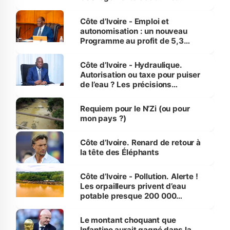
économiques à Abidjan, Bouaké
et Yamoussoukro
Côte d’Ivoire - Emploi et
autonomisation : un nouveau
Programme au profit de 5,3
millions de jeunes
Côte d’Ivoire - Hydraulique.
Autorisation ou taxe pour puiser
de l’eau ? Les précisions
d’Assahoré
Requiem pour le N’Zi (ou pour
mon pays ?)
Côte d’Ivoire. Renard de retour à
la tête des Éléphants
Côte d’Ivoire - Pollution. Alerte !
Les orpailleurs privent d’eau
potable presque 200 000
habitants autour d’Agboville
Le montant choquant que
Infantino aurait gagné dans la