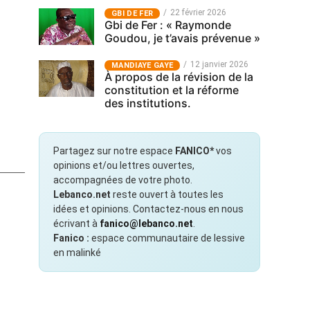
22 février 2026
GBI DE FER
Gbi de Fer : « Raymonde
Goudou, je t’avais prévenue »
12 janvier 2026
MANDIAYE GAYE
À propos de la révision de la
constitution et la réforme
des institutions.
Partagez sur notre espace
FANICO*
vos
opinions et/ou lettres ouvertes,
accompagnées de votre photo.
Lebanco.net
reste ouvert à toutes les
idées et opinions. Contactez-nous en nous
écrivant à
fanico@lebanco.net
.
Fanico :
espace communautaire de lessive
en malinké