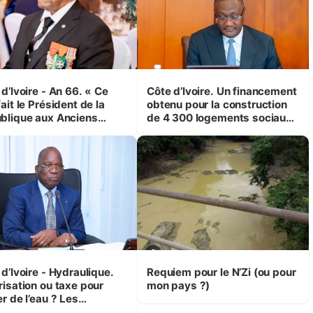
d’Ivoire - An 66. « Ce
Côte d’Ivoire. Un financement
ait le Président de la
obtenu pour la construction
blique aux Anciens
de 4 300 logements sociaux
attants, c'est inédit »
et économiques à Abidjan,
 Yassoungo Koné ®)
Bouaké et Yamoussoukro
d’Ivoire - Hydraulique.
Requiem pour le N’Zi (ou pour
risation ou taxe pour
mon pays ?)
r de l’eau ? Les
isions d’Assahoré