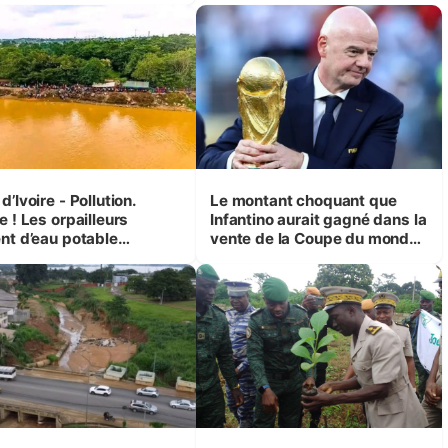
d’Ivoire - Pollution.
Le montant choquant que
e ! Les orpailleurs
Infantino aurait gagné dans la
ent d’eau potable
vente de la Coupe du monde
que 200 000 habitants
révélé
ur d’Agboville