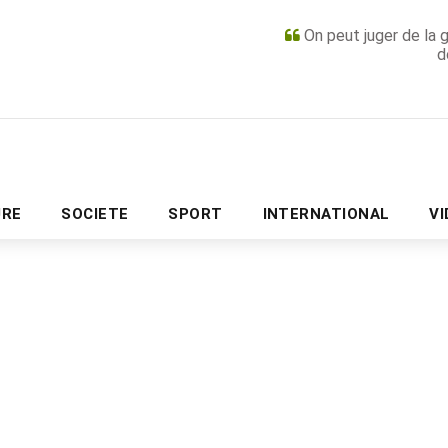
On peut juger de la 
d
PUBLICITÉ
URE
SOCIETE
SPORT
INTERNATIONAL
V