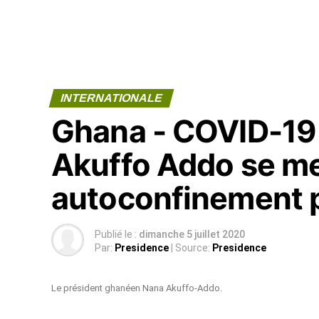
INTERNATIONALE
Ghana - COVID-19 
Akuffo Addo se me
autoconfinement p
Publié le :
dimanche 5 juillet 2020
Par:
Presidence
| Source:
Presidence
Le président ghanéen Nana Akuffo-Addo.