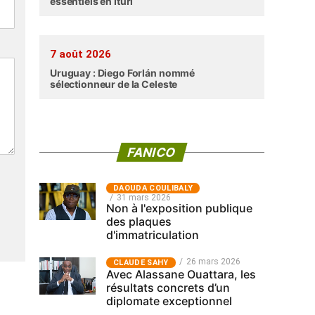
essentiels en Ituri
7 août 2026
Uruguay : Diego Forlán nommé
sélectionneur de la Celeste
FANICO
‎DAOUDA COULIBALY
31 mars 2026
Non à l'exposition publique
des plaques
d'immatriculation
26 mars 2026
CLAUDE SAHY
Avec Alassane Ouattara, les
résultats concrets d’un
diplomate exceptionnel