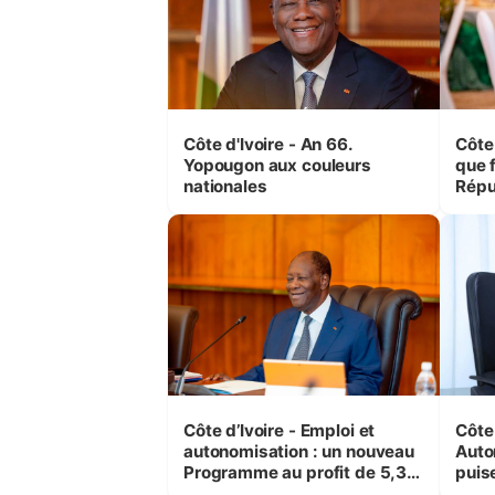
Côte d'Ivoire - An 66.
Côte 
Yopougon aux couleurs
que f
nationales
Répu
Comb
(Cne
Côte d’Ivoire - Emploi et
Côte 
autonomisation : un nouveau
Auto
Programme au profit de 5,3
puise
millions de jeunes
préc