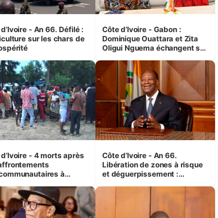
d’Ivoire - An 66. Défilé :
Côte d’Ivoire - Gabon :
iculture sur les chars de
Dominique Ouattara et Zita
ospérité
Oligui Nguema échangent sur
leurs initiatives en faveur des
femmes et des enfants
d’Ivoire - 4 morts après
Côte d’Ivoire - An 66.
affrontements
Libération de zones à risque
rcommunautaires à
et déguerpissement :
andji (Alepé) - Notre
Ouattara assure du « strict
espondant au milieu des
respect de l'Etat de droit pour
trés
préserver les vies humaines
»