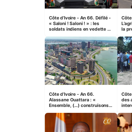
Côte d’Ivoire - An 66. Défilé -
Côte 
« Saloni ! Saloni ! » : les
L’agr
soldats indiens en vedette à
la pr
Yop’ City
Côte d’Ivoire - An 66.
Côte 
Alassane Ouattara : «
des 
Ensemble, (…) construisons
inte
une grande nation pour nous-
Koss
mêmes et pour les
corr
générations futures »
sinis