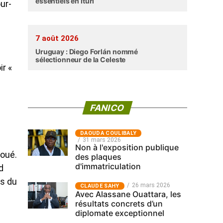
essentiels en Ituri
ur-
7 août 2026
Uruguay : Diego Forlán nommé
sélectionneur de la Celeste
ir «
FANICO
‎DAOUDA COULIBALY
31 mars 2026
Non à l'exposition publique
koué.
des plaques
d'immatriculation
d
ns du
26 mars 2026
CLAUDE SAHY
Avec Alassane Ouattara, les
résultats concrets d’un
diplomate exceptionnel