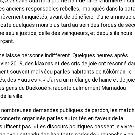
ns, Alassane Ouattara promettait de faire la lumière « sur
es anciens responsables rebelles, impliqués dans la bata
rièvement inquiétés, avant de bénéficier d’une amnistie 
oste quelques mois plus tard au sein des forces de séc
une seule justice, celle des vainqueurs, et depuis ils nous
rçant.
 ne laisse personne indifférent. Quelques heures après
vier 2019, des klaxons et des cris de joie ont résonné da
ment souvent mal vécu par les habitants de Kôkôman, le
és, des « autres ». « J’ai vu un mélange de haine et de joie
 des gens de Duékoué », raconte calmement Mamadou
e la ville.
, les nombreuses demandes publiques de pardon, les match
concerts organisés par les autorités en faveur de la
suffisent pas. « Les discours politiques cassent le vivre-
rme avoir entendu des habitants parler de « revanche » en