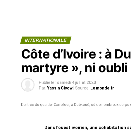
INTERNATIONALE
Côte d’Ivoire : à D
martyre », ni oubli
Publié le :
samedi 4 juillet 2020
Par:
Yassin Ciyow
| Source:
Le monde.fr
L’entrée du quartier Carrefour, à Duékoué, où de nombreux corp
Dans l’ouest ivoirien, une cohabitation s