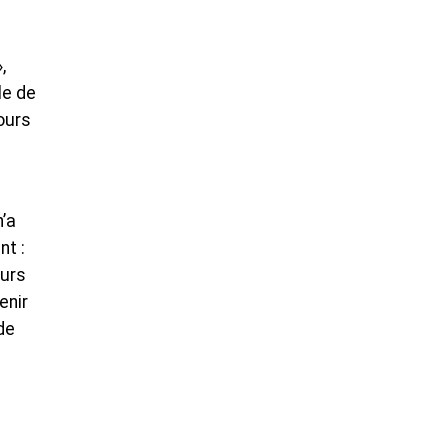
,
le de
cours
’a
nt :
ours
enir
de