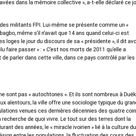
ées dans la mémoire collective », a-t-elle déclaré ce jo
nt des militants FPI. Lui-même se présente comme un «
bagbo, même s’il n’avait que 14 ans quand celui-ci est
loges le jour du discours de sa « présidente », il dit avo
u faire passer » : « C’est nos morts de 2011 qu’elle a
t de parler dans cette ville, dans ce pays contrôlé par les
 ne sont pas « autochtones ». Et ils sont nombreux à Dué
ux alentours, la ville offre une sociologie typique du gran
ulations venues ces dernières décennies des quatre coi
a recherche de quoi vivre. Le tout sur des terres dont la
rant des années, le « miracle ivoirien » lié à la culture du
sion entre les populations, la fluctuation des cours des