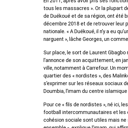
En 2011, après avoir pris ses fonctio
tous les massacres ». Or la plupart d
de Duékoué et de sa région, ont été b
décembre 2018 et de retrouver leur p
nationale. « A Duékoué, il n’y a eu qu’
narguent », lâche Georges, un comme
Sur place, le sort de Laurent Gbagbo
l’annonce de son acquittement, en jan
ville, notamment à Carrefour. Un mo
quartier des « nordistes », des Malink
s’exprimer sur les réseaux sociaux
Doumbia, l’imam du centre islamique d
Pour ce « fils de nordistes », né ici
football intercommunautaires et les 
cohésion sociale sont utiles mais ne 
ensemble », explique l’imam, qui affi