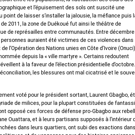
ographique et l’épuisement des sols ont suscité une
 point de laisser s’installer la jalousie, la méfiance puis l
 de 2011, la zone de Duékoué fut ainsi le théâtre de
que de représailles entre communautés. Entre décembre
 de personnes auraient été victimes de ces violences dans
 de l’Opération des Nations unies en Côte d’Ivoire (Onuci)
nommée depuis la « ville martyre ». Certains redoutent
veillent à la faveur de l’élection présidentielle d’octobre
conciliation, les blessures ont mal cicatrisé et le souve
airement voté pour le président sortant, Laurent Gbagbo, ét
yriade de milices, pour la plupart constituées de fantassi
ont opposé ces forces de défense pro-Gbagbo aux rebel
ne Ouattara, et à leurs partisans supposés à l’intérieur d
nchées dans leurs quartiers, ont subi des exactions dan