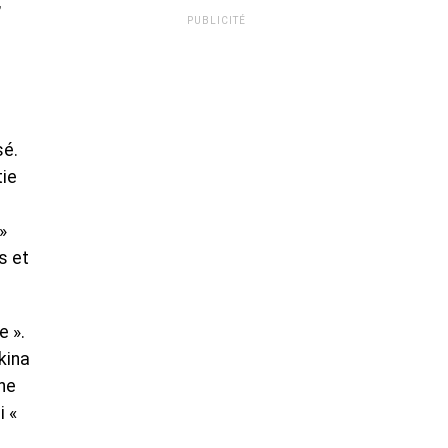
,
PUBLICITÉ
sé.
tie
»
s et
e ».
kina
ne
i «