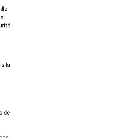
ille
en
urité
ns la
s de
 cas