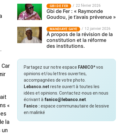
22 février 2026
GBI DE FER
Gbi de Fer : « Raymonde
a
Goudou, je t’avais prévenue »
12 janvier 2026
MANDIAYE GAYE
À propos de la révision de la
constitution et la réforme
des institutions.
.
. Car
Partagez sur notre espace
FANICO*
vos
nir
opinions et/ou lettres ouvertes,
accompagnées de votre photo.
Lebanco.net
reste ouvert à toutes les
idées et opinions. Contactez-nous en nous
ait
écrivant à
fanico@lebanco.net
.
ns «
Fanico :
espace communautaire de lessive
en malinké
les
e la
s un