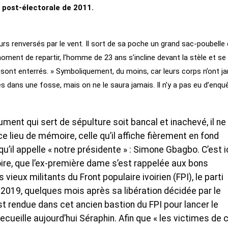
 post-électorale de 2011.
urs renversés par le vent. Il sort de sa poche un grand sac-poubelle 
oment de repartir, l’homme de 23 ans s’incline devant la stèle et se
 sont enterrés. » Symboliquement, du moins, car leurs corps n’ont j
és dans une fosse, mais on ne le saura jamais. Il n’y a pas eu d’enquê
ent qui sert de sépulture soit bancal et inachevé, il ne 
ce lieu de mémoire, celle qu’il affiche fièrement en fond
u’il appelle « notre présidente » : Simone Gbagbo. C’est ic
oire, que l’ex-première dame s’est rappelée aux bons
ieux militants du Front populaire ivoirien (FPI), le parti
l 2019, quelques mois après sa libération décidée par le
st rendue dans cet ancien bastion du FPI pour lancer le
cueille aujourd’hui Séraphin. Afin que « les victimes de 