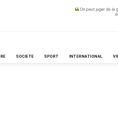
On peut juger de la 
d
PUBLICITÉ
URE
SOCIETE
SPORT
INTERNATIONAL
V