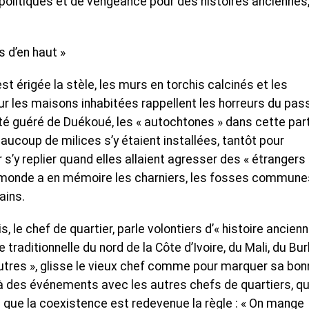
litiques et de vengeance pour des histoires anciennes
s d’en haut »
st érigée la stèle, les murs en torchis calcinés et les
ur les maisons inhabitées rappellent les horreurs du pas
té guéré de Duékoué, les « autochtones » dans cette par
beaucoup de milices s’y étaient installées, tantôt pour
’y replier quand elles allaient agresser des « étrangers 
 le monde a en mémoire les charniers, les fosses commune
ains.
 le chef de quartier, parle volontiers d’« histoire ancienn
 traditionnelle du nord de la Côte d’Ivoire, du Mali, du Bur
autres », glisse le vieux chef comme pour marquer sa bon
r à des événements avec les autres chefs de quartiers, qu
e que la coexistence est redevenue la règle : « On mange