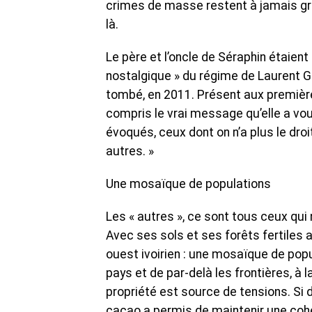
crimes de masse restent à jamais grav
là.
Le père et l’oncle de Séraphin étaie
nostalgique » du régime de Laurent G
tombé, en 2011. Présent aux premières 
compris le vrai message qu’elle a voul
évoqués, ceux dont on n’a plus le droi
autres. »
Une mosaïque de populations
Les « autres », ce sont tous ceux qui
Avec ses sols et ses forêts fertiles a
ouest ivoirien : une mosaïque de pop
pays et de par-delà les frontières, à l
propriété est source de tensions. Si du
cacao a permis de maintenir une cohé