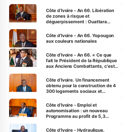
(Alepé) - Notre correspondant au
milieu des sinistrés
Côte d’Ivoire - An 66. Libération
de zones à risque et
déguerpissement : Ouattara
assure du « strict respect de
l'Etat de droit pour préserver les
Côte d'Ivoire - An 66. Yopougon
vies humaines »
aux couleurs nationales
Côte d’Ivoire - An 66. « Ce que
fait le Président de la République
aux Anciens Combattants, c'est
inédit » (Cne Yassoungo Koné ®)
Côte d’Ivoire. Un financement
obtenu pour la construction de 4
300 logements sociaux et
économiques à Abidjan, Bouaké
et Yamoussoukro
Côte d’Ivoire - Emploi et
autonomisation : un nouveau
Programme au profit de 5,3
millions de jeunes
Côte d’Ivoire - Hydraulique.