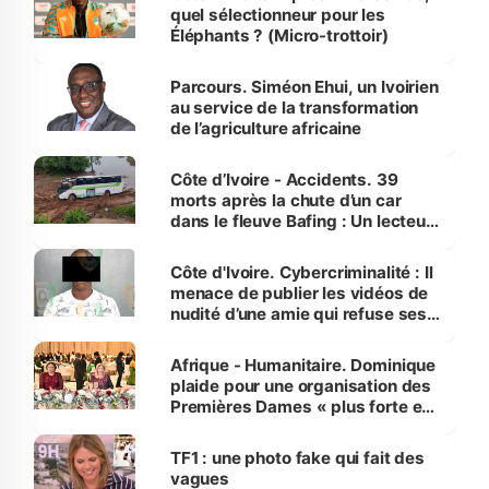
quel sélectionneur pour les
Éléphants ? (Micro-trottoir)
Parcours. Siméon Ehui, un Ivoirien
au service de la transformation
de l’agriculture africaine
Côte d’Ivoire - Accidents. 39
morts après la chute d’un car
dans le fleuve Bafing : Un lecteur
dénonce la légèreté du ministère
des Transports
Côte d'Ivoire. Cybercriminalité : Il
menace de publier les vidéos de
nudité d’une amie qui refuse ses
avances
Afrique - Humanitaire. Dominique
plaide pour une organisation des
Premières Dames « plus forte et
influente, dont l'impact s'affirme
sur la scène internationale »
TF1 : une photo fake qui fait des
vagues