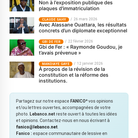
Non à l'exposition publique des
plaques d'immatriculation
26 mars 2026
CLAUDE SAHY
Avec Alassane Ouattara, les résultats
concrets d’un diplomate exceptionnel
22 février 2026
GBI DE FER
Gbi de Fer : « Raymonde Goudou, je
t’avais prévenue »
12 janvier 2026
MANDIAYE GAYE
À propos de la révision de la
constitution et la réforme des
institutions.
Partagez sur notre espace
FANICO*
vos opinions
et/ou lettres ouvertes, accompagnées de votre
photo.
Lebanco.net
reste ouvert à toutes les idées
et opinions. Contactez-nous en nous écrivant à
fanico@lebanco.net
.
Fanico :
espace communautaire de lessive en