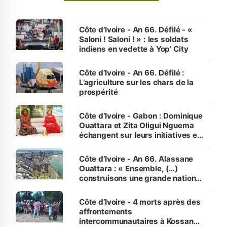
Côte d’Ivoire - An 66. Défilé - «
Saloni ! Saloni ! » : les soldats
indiens en vedette à Yop’ City
Côte d’Ivoire - An 66. Défilé :
L’agriculture sur les chars de la
prospérité
Côte d’Ivoire - Gabon : Dominique
Ouattara et Zita Oligui Nguema
échangent sur leurs initiatives en
faveur des femmes et des
enfants
Côte d’Ivoire - An 66. Alassane
Ouattara : « Ensemble, (…)
construisons une grande nation
pour nous-mêmes et pour les
générations futures »
Côte d’Ivoire - 4 morts après des
affrontements
intercommunautaires à Kossandji