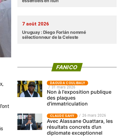
essentiels en Ituri
7 août 2026
Uruguay : Diego Forlán nommé
sélectionneur de la Celeste
FANICO
x,
‎DAOUDA COULIBALY
31 mars 2026
Non à l'exposition publique
des plaques
d'immatriculation
l’ont
26 mars 2026
CLAUDE SAHY
Avec Alassane Ouattara, les
résultats concrets d’un
is
diplomate exceptionnel