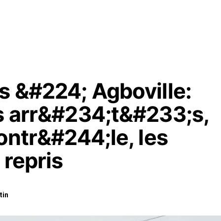
s &#224; Agboville:
us arr&#234;t&#233;s,
contr&#244;le, les
 repris
tin