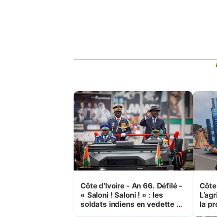
Côte d’Ivoire - An 66. Défilé -
Côte 
« Saloni ! Saloni ! » : les
L’agr
soldats indiens en vedette à
la pr
Yop’ City