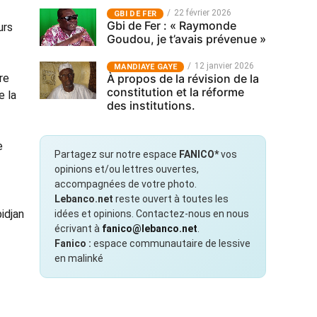
22 février 2026
GBI DE FER
Gbi de Fer : « Raymonde
urs
Goudou, je t’avais prévenue »
12 janvier 2026
MANDIAYE GAYE
re
À propos de la révision de la
constitution et la réforme
e la
des institutions.
e
Partagez sur notre espace
FANICO*
vos
opinions et/ou lettres ouvertes,
accompagnées de votre photo.
Lebanco.net
reste ouvert à toutes les
idjan
idées et opinions. Contactez-nous en nous
écrivant à
fanico@lebanco.net
.
Fanico :
espace communautaire de lessive
en malinké