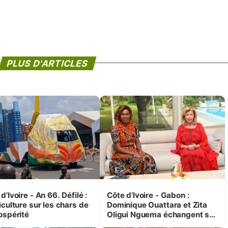
PLUS D'ARTICLES
d’Ivoire - An 66. Défilé :
Côte d’Ivoire - Gabon :
iculture sur les chars de
Dominique Ouattara et Zita
ospérité
Oligui Nguema échangent sur
leurs initiatives en faveur des