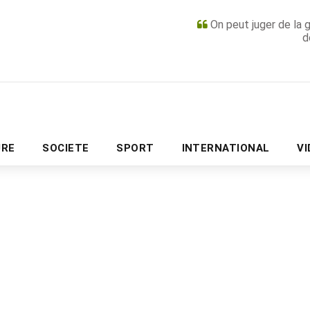
On peut juger de la 
d
PUBLICITÉ
URE
SOCIETE
SPORT
INTERNATIONAL
V