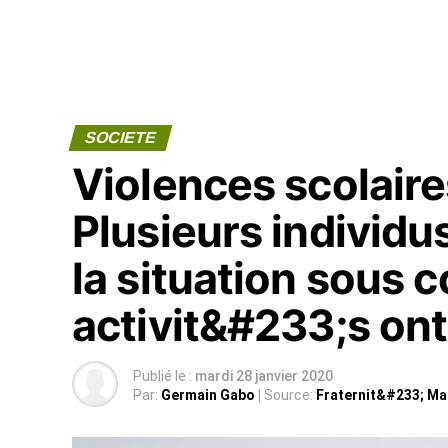
SOCIETE
Violences scolaire
Plusieurs individ
la situation sous 
activit&#233;s ont
Publié le :
mardi 28 janvier 2020
Par:
Germain Gabo
| Source:
Fraternit&#233; Ma