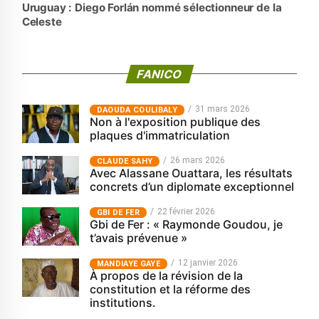
Uruguay : Diego Forlán nommé sélectionneur de la
Celeste
FANICO
31 mars 2026
‎DAOUDA COULIBALY
Non à l'exposition publique des
plaques d'immatriculation
26 mars 2026
CLAUDE SAHY
Avec Alassane Ouattara, les résultats
concrets d’un diplomate exceptionnel
22 février 2026
GBI DE FER
Gbi de Fer : « Raymonde Goudou, je
t’avais prévenue »
12 janvier 2026
MANDIAYE GAYE
À propos de la révision de la
constitution et la réforme des
institutions.