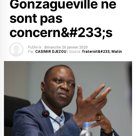
Gonzagueville ne
sont pas
concern&#233;s
Publié le :
dimanche 26 janvier 2020
Par:
CASIMIR DJEZOU
| Source:
fraternit&#233; Matin