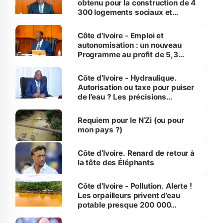
obtenu pour la construction de 4
300 logements sociaux et
économiques à Abidjan, Bouaké
et Yamoussoukro
Côte d’Ivoire - Emploi et
autonomisation : un nouveau
Programme au profit de 5,3
millions de jeunes
Côte d’Ivoire - Hydraulique.
Autorisation ou taxe pour puiser
de l’eau ? Les précisions
d’Assahoré
Requiem pour le N’Zi (ou pour
mon pays ?)
Côte d’Ivoire. Renard de retour à
la tête des Éléphants
Côte d’Ivoire - Pollution. Alerte !
Les orpailleurs privent d’eau
potable presque 200 000
habitants autour d’Agboville