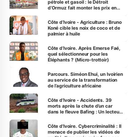
pétrole et gasoil : le Détroit
d’Ormuz fait monter les prix en
Côte d’Ivoire
Côte d’Ivoire - Agriculture : Bruno
Koné cible les noix de coco et de
palmier à huile
Côte d’Ivoire. Après Emerse Faé,
quel sélectionneur pour les
Éléphants ? (Micro-trottoir)
Parcours. Siméon Ehui, un Ivoirien
au service de la transformation
de l’agriculture africaine
Côte d’Ivoire - Accidents. 39
morts après la chute d’un car
dans le fleuve Bafing : Un lecteur
dénonce la légèreté du ministère
des Transports
Côte d'Ivoire. Cybercriminalité : Il
menace de publier les vidéos de