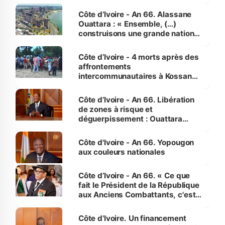
faveur des femmes et des
enfants
Côte d’Ivoire - An 66. Alassane
Ouattara : « Ensemble, (…)
construisons une grande nation
pour nous-mêmes et pour les
générations futures »
Côte d’Ivoire - 4 morts après des
affrontements
intercommunautaires à Kossandji
(Alepé) - Notre correspondant au
milieu des sinistrés
Côte d’Ivoire - An 66. Libération
de zones à risque et
déguerpissement : Ouattara
assure du « strict respect de
l'Etat de droit pour préserver les
Côte d'Ivoire - An 66. Yopougon
vies humaines »
aux couleurs nationales
Côte d’Ivoire - An 66. « Ce que
fait le Président de la République
aux Anciens Combattants, c'est
inédit » (Cne Yassoungo Koné ®)
Côte d’Ivoire. Un financement