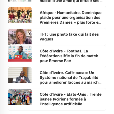
nudité d’une amie qui refuse ses
avances
Afrique - Humanitaire. Dominique
plaide pour une organisation des
Premières Dames « plus forte et
influente, dont l'impact s'affirme
sur la scène internationale »
TF1 : une photo fake qui fait des
vagues
Côte d’Ivoire - Football. La
Fédération siffle la fin de match
pour Emerse Faé
Côte d’Ivoire. Café-cacao: Un
Système national de Traçabilité
pour améliorer l’accès au marché
international
Côte d'Ivoire - Etats-Unis : Trente
jeunes Ivoiriens formés à
l'intelligence artificielle