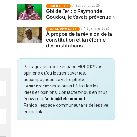
22 février 2026
GBI DE FER
Gbi de Fer : « Raymonde
Goudou, je t’avais prévenue »
12 janvier 2026
MANDIAYE GAYE
À propos de la révision de la
constitution et la réforme
des institutions.
Partagez sur notre espace
FANICO*
vos
opinions et/ou lettres ouvertes,
accompagnées de votre photo.
Lebanco.net
reste ouvert à toutes les
idées et opinions. Contactez-nous en nous
écrivant à
fanico@lebanco.net
.
Fanico :
espace communautaire de lessive
en malinké