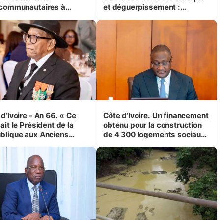
rcommunautaires à
et déguerpissement :
andji (Alepé) - Notre
Ouattara assure du « strict
espondant au milieu des
respect de l'Etat de droit pour
trés
préserver les vies humaines
»
d’Ivoire - An 66. « Ce
Côte d’Ivoire. Un financement
ait le Président de la
obtenu pour la construction
blique aux Anciens
de 4 300 logements sociaux
attants, c'est inédit »
et économiques à Abidjan,
 Yassoungo Koné ®)
Bouaké et Yamoussoukro