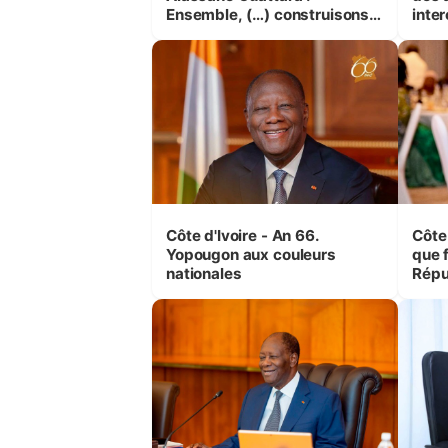
Ensemble, (…) construisons
inte
une grande nation pour nous-
Koss
mêmes et pour les
corr
générations futures »
sinis
Côte d'Ivoire - An 66.
Côte 
Yopougon aux couleurs
que f
nationales
Répu
Comb
(Cne