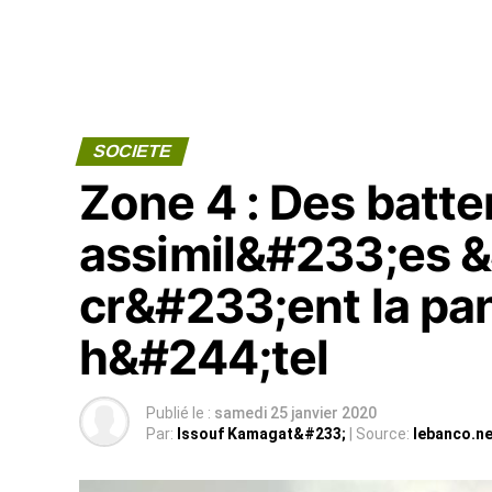
SOCIETE
Zone 4 : Des batte
assimil&#233;es &
cr&#233;ent la pa
h&#244;tel
Publié le :
samedi 25 janvier 2020
Par:
Issouf Kamagat&#233;
| Source:
lebanco.ne