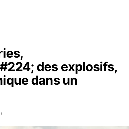
ries,
#224; des explosifs,
nique dans un
t