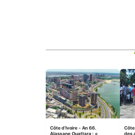
Côte d’Ivoire - An 66.
Côte 
Alassane Ouattara : «
des 