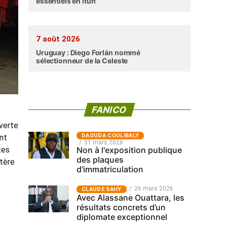
essentiels en Ituri
7 août 2026
Uruguay : Diego Forlán nommé
sélectionneur de la Celeste
FANICO
uverte
‎DAOUDA COULIBALY
ent
31 mars 2026
tes
Non à l'exposition publique
des plaques
stère
d'immatriculation
26 mars 2026
CLAUDE SAHY
Avec Alassane Ouattara, les
résultats concrets d’un
diplomate exceptionnel