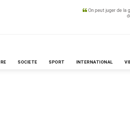
On peut juger de la 
d
PUBLICITÉ
URE
SOCIETE
SPORT
INTERNATIONAL
V