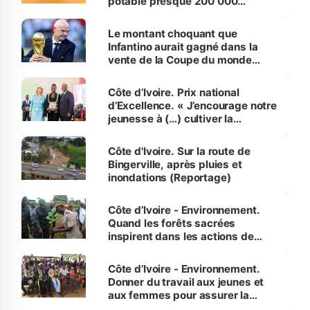
potable presque 200 000
habitants autour d’Agboville
Le montant choquant que
Infantino aurait gagné dans la
vente de la Coupe du monde
révélé
Côte d’Ivoire. Prix national
d’Excellence. « J’encourage notre
jeunesse à (…) cultiver la
compétence et l’intégrité »
(Alassane Ouattara
Côte d'Ivoire. Sur la route de
Bingerville, après pluies et
inondations (Reportage)
Côte d’Ivoire - Environnement.
Quand les forêts sacrées
inspirent dans les actions de
reboisement
Côte d’Ivoire - Environnement.
Donner du travail aux jeunes et
aux femmes pour assurer la
protection des espèces