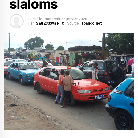
slaloms
Publié le :
mercredi 22 janvier 2020
Par:
S&#233;wa R. C
| Source:
lebanco.net