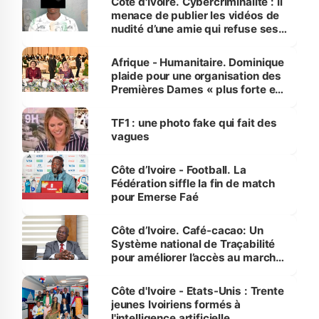
Côte d'Ivoire. Cybercriminalité : Il
menace de publier les vidéos de
nudité d’une amie qui refuse ses
avances
Afrique - Humanitaire. Dominique
plaide pour une organisation des
Premières Dames « plus forte et
influente, dont l'impact s'affirme
sur la scène internationale »
TF1 : une photo fake qui fait des
vagues
Côte d’Ivoire - Football. La
Fédération siffle la fin de match
pour Emerse Faé
Côte d’Ivoire. Café-cacao: Un
Système national de Traçabilité
pour améliorer l’accès au marché
international
Côte d'Ivoire - Etats-Unis : Trente
jeunes Ivoiriens formés à
l'intelligence artificielle