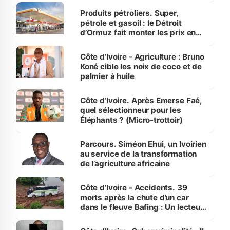
menacées
Produits pétroliers. Super,
pétrole et gasoil : le Détroit
d’Ormuz fait monter les prix en
Côte d’Ivoire
Côte d’Ivoire - Agriculture : Bruno
Koné cible les noix de coco et de
palmier à huile
Côte d’Ivoire. Après Emerse Faé,
quel sélectionneur pour les
Éléphants ? (Micro-trottoir)
Parcours. Siméon Ehui, un Ivoirien
au service de la transformation
de l’agriculture africaine
Côte d’Ivoire - Accidents. 39
morts après la chute d’un car
dans le fleuve Bafing : Un lecteur
dénonce la légèreté du ministère
des Transports