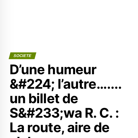
SOCIETE
D’une humeur
&#224; l’autre…....
un billet de
S&#233;wa R. C. :
La route, aire de