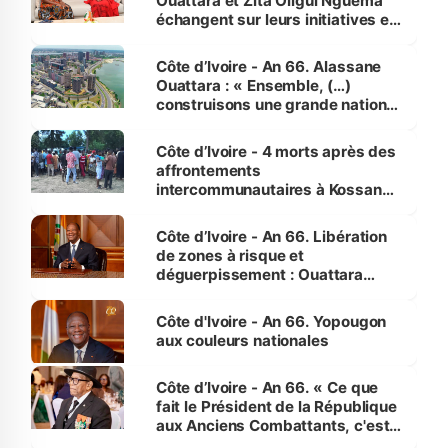
Ouattara et Zita Oligui Nguema
échangent sur leurs initiatives en
faveur des femmes et des
enfants
Côte d’Ivoire - An 66. Alassane
Ouattara : « Ensemble, (…)
construisons une grande nation
pour nous-mêmes et pour les
générations futures »
Côte d’Ivoire - 4 morts après des
affrontements
intercommunautaires à Kossandji
(Alepé) - Notre correspondant au
milieu des sinistrés
Côte d’Ivoire - An 66. Libération
de zones à risque et
déguerpissement : Ouattara
assure du « strict respect de
l'Etat de droit pour préserver les
Côte d'Ivoire - An 66. Yopougon
vies humaines »
aux couleurs nationales
Côte d’Ivoire - An 66. « Ce que
fait le Président de la République
aux Anciens Combattants, c'est
inédit » (Cne Yassoungo Koné ®)