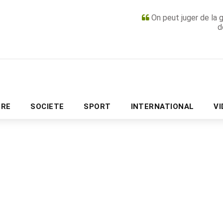
On peut juger de la 
d
PUBLICITÉ
URE
SOCIETE
SPORT
INTERNATIONAL
V