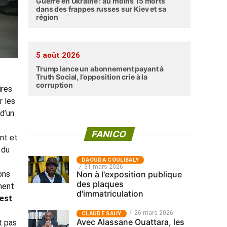
Guerre en Ukraine : au moins 15 morts
dans des frappes russes sur Kiev et sa
région
5 août 2026
Trump lance un abonnement payant à
Truth Social, l’opposition crie à la
corruption
ires
r les
 d’un
FANICO
nt et
 du
‎DAOUDA COULIBALY
31 mars 2026
Non à l'exposition publique
ons
des plaques
nent
d'immatriculation
 est
26 mars 2026
CLAUDE SAHY
Avec Alassane Ouattara, les
t pas