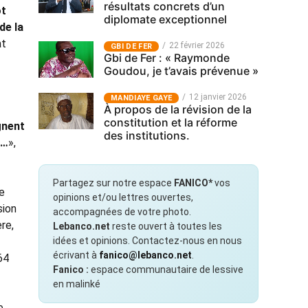
résultats concrets d’un
ôt
diplomate exceptionnel
de la
at
22 février 2026
GBI DE FER
Gbi de Fer : « Raymonde
Goudou, je t’avais prévenue »
12 janvier 2026
MANDIAYE GAYE
À propos de la révision de la
constitution et la réforme
gnent
des institutions.
s…
»,
Partagez sur notre espace
FANICO*
vos
de
opinions et/ou lettres ouvertes,
sion
accompagnées de votre photo.
re,
Lebanco.net
reste ouvert à toutes les
idées et opinions. Contactez-nous en nous
écrivant à
fanico@lebanco.net
.
64
Fanico :
espace communautaire de lessive
en malinké
e