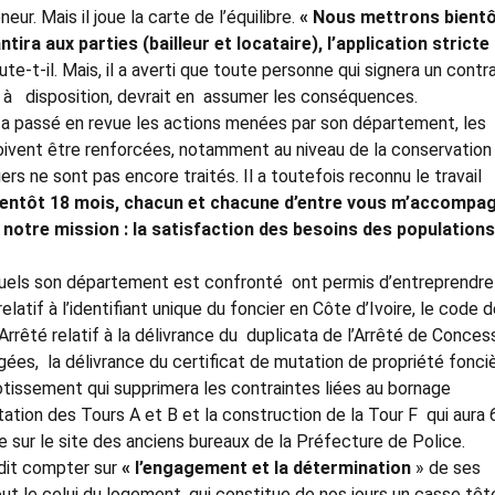
eur. Mais il joue la carte de l’équilibre.
« Nous mettrons bient
tira aux parties (bailleur et locataire), l’application stricte 
ute-t-il. Mais, il a averti que toute personne qui signera un contr
 à disposition, devrait en assumer les conséquences.
a passé en revue les actions menées par son département, les
doivent être renforcées, notamment au niveau de la conservation
ers ne sont pas encore traités. Il a toutefois reconnu le travail
ientôt 18 mois, chacun et chacune d’entre vous m’accompa
notre mission : la satisfaction des besoins des population
xquels son département est confronté ont permis d’entreprendre
atif à l’identifiant unique du foncier en Côte d’Ivoire, le code 
’Arrêté relatif à la délivrance du duplicata de l’Arrêté de Conces
ées, la délivrance du certificat de mutation de propriété fonciè
otissement qui supprimera les contraintes liées au bornage
litation des Tours A et B et la construction de la Tour F qui aura 
 sur le site des anciens bureaux de la Préfecture de Police.
 dit compter sur
« l’engagement et la détermination
» de ses
out le celui du logement, qui constitue de nos jours un casse têt