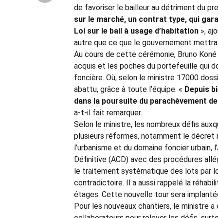
de favoriser le bailleur au détriment du pren
sur le marché, un contrat type, qui garan
Loi sur le bail à usage d’habitation
», ajo
autre que ce que le gouvernement mettra
Au cours de cette cérémonie, Bruno Koné 
acquis et les poches du portefeuille qui 
foncière. Où, selon le ministre 17000 dossi
abattu, grâce à toute l’équipe. «
Depuis b
dans la poursuite du parachèvement de 
a-t-il fait remarquer.
Selon le ministre, les nombreux défis au
plusieurs réformes, notamment le décret rel
l’urbanisme et du domaine foncier urbain, l
Définitive (ACD) avec des procédures allég
le traitement systématique des lots par l
contradictoire. Il a aussi rappelé la réhabi
étages. Cette nouvelle tour sera implantée
Pour les nouveaux chantiers, le ministre a
collaborateurs pour relever les défis, surt