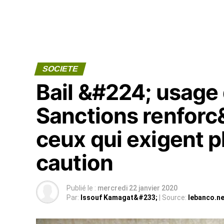
SOCIETE
Bail &#224; usage
Sanctions renforc
ceux qui exigent 
caution
Publié le :
mercredi 22 janvier 2020
Par:
Issouf Kamagat&#233;
| Source:
lebanco.ne