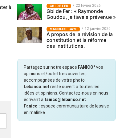
22 février 2026
GBI DE FER
nter à
Gbi de Fer : « Raymonde
Goudou, je t’avais prévenue »
12 janvier 2026
MANDIAYE GAYE
À propos de la révision de la
constitution et la réforme
des institutions.
Partagez sur notre espace
FANICO*
vos
opinions et/ou lettres ouvertes,
accompagnées de votre photo.
Lebanco.net
reste ouvert à toutes les
idées et opinions. Contactez-nous en nous
écrivant à
fanico@lebanco.net
.
Fanico :
espace communautaire de lessive
en malinké