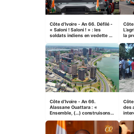
Côte d’Ivoire - An 66. Défilé -
Côte 
« Saloni ! Saloni ! » : les
L’agr
soldats indiens en vedette à
la pr
Yop’ City
Côte d’Ivoire - An 66.
Côte 
Alassane Ouattara : «
des 
Ensemble, (…) construisons
inte
une grande nation pour nous-
Koss
mêmes et pour les
corr
générations futures »
sinis