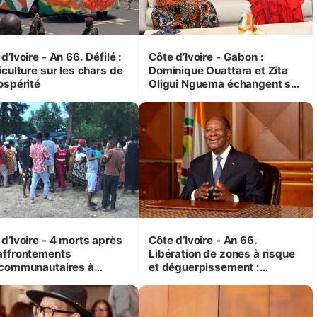
d’Ivoire - An 66. Défilé :
Côte d’Ivoire - Gabon :
iculture sur les chars de
Dominique Ouattara et Zita
ospérité
Oligui Nguema échangent sur
leurs initiatives en faveur des
femmes et des enfants
d’Ivoire - 4 morts après
Côte d’Ivoire - An 66.
affrontements
Libération de zones à risque
rcommunautaires à
et déguerpissement :
andji (Alepé) - Notre
Ouattara assure du « strict
espondant au milieu des
respect de l'Etat de droit pour
trés
préserver les vies humaines