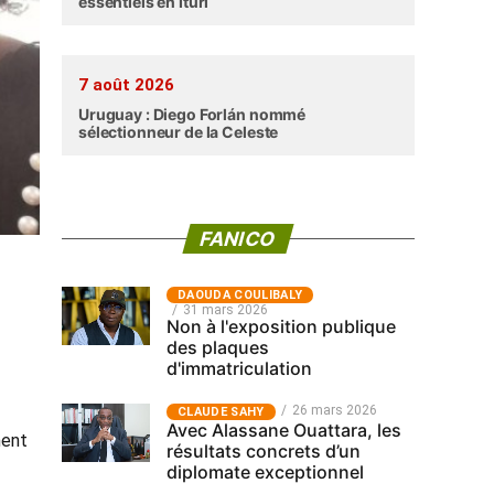
essentiels en Ituri
7 août 2026
Uruguay : Diego Forlán nommé
sélectionneur de la Celeste
FANICO
‎DAOUDA COULIBALY
31 mars 2026
Non à l'exposition publique
des plaques
d'immatriculation
26 mars 2026
CLAUDE SAHY
Avec Alassane Ouattara, les
ment
résultats concrets d’un
diplomate exceptionnel