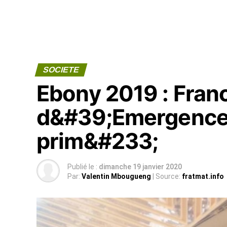
SOCIETE
Ebony 2019 : Fra
d&#39;Emergence
prim&#233;
Publié le :
dimanche 19 janvier 2020
Par:
Valentin Mbougueng
| Source:
fratmat.info