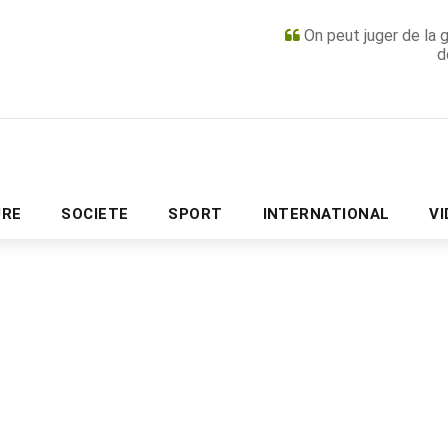
On peut juger de la 
d
PUBLICITÉ
URE
SOCIETE
SPORT
INTERNATIONAL
V