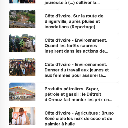
jeunesse à (…) cultiver la
compétence et l’intégrité »
(Alassane Ouattara
Côte d'Ivoire. Sur la route de
Bingerville, après pluies et
inondations (Reportage)
Côte d’Ivoire - Environnement.
Quand les forêts sacrées
inspirent dans les actions de
reboisement
Côte d’Ivoire - Environnement.
Donner du travail aux jeunes et
aux femmes pour assurer la
protection des espèces
menacées
Produits pétroliers. Super,
pétrole et gasoil : le Détroit
d’Ormuz fait monter les prix en
Côte d’Ivoire
Côte d’Ivoire - Agriculture : Bruno
Koné cible les noix de coco et de
palmier à huile