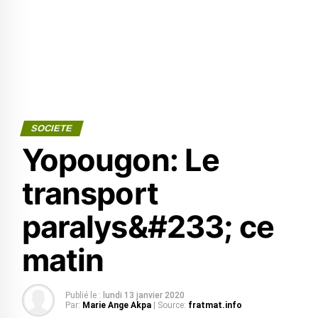
SOCIETE
Yopougon: Le
transport
paralys&#233; ce
matin
Publié le :
lundi 13 janvier 2020
Par:
Marie Ange Akpa
| Source:
fratmat.info