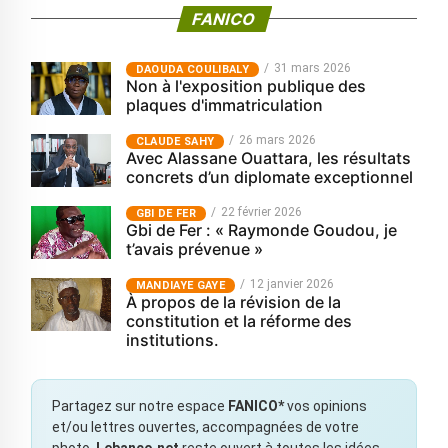
FANICO
31 mars 2026
‎DAOUDA COULIBALY
Non à l'exposition publique des
plaques d'immatriculation
26 mars 2026
CLAUDE SAHY
Avec Alassane Ouattara, les résultats
concrets d’un diplomate exceptionnel
22 février 2026
GBI DE FER
Gbi de Fer : « Raymonde Goudou, je
t’avais prévenue »
12 janvier 2026
MANDIAYE GAYE
À propos de la révision de la
constitution et la réforme des
institutions.
Partagez sur notre espace
FANICO*
vos opinions
et/ou lettres ouvertes, accompagnées de votre
photo.
Lebanco.net
reste ouvert à toutes les idées