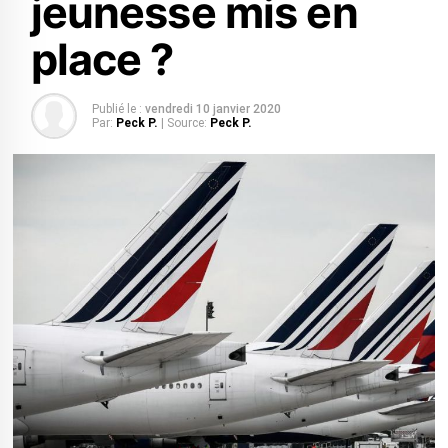
jeunesse mis en
place ?
Publié le :
vendredi 10 janvier 2020
Par:
Peck P.
| Source:
Peck P.