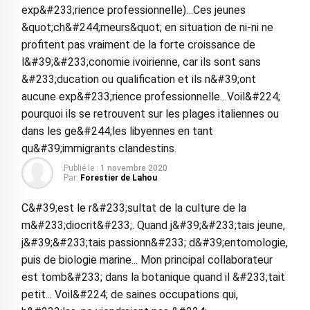
exp&#233;rience professionnelle)…Ces jeunes
&quot;ch&#244;meurs&quot; en situation de ni-ni ne
profitent pas vraiment de la forte croissance de
l&#39;&#233;conomie ivoirienne, car ils sont sans
&#233;ducation ou qualification et ils n&#39;ont
aucune exp&#233;rience professionnelle…Voil&#224;
pourquoi ils se retrouvent sur les plages italiennes ou
dans les ge&#244;les libyennes en tant
qu&#39;immigrants clandestins.
Publié le :
1 novembre 2020
Par:
Forestier de Lahou
C&#39;est le r&#233;sultat de la culture de la
m&#233;diocrit&#233;. Quand j&#39;&#233;tais jeune,
j&#39;&#233;tais passionn&#233; d&#39;entomologie,
puis de biologie marine... Mon principal collaborateur
est tomb&#233; dans la botanique quand il &#233;tait
petit... Voil&#224; de saines occupations qui,