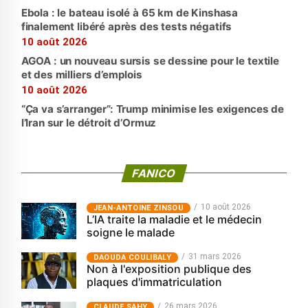
Ebola : le bateau isolé à 65 km de Kinshasa
finalement libéré après des tests négatifs
10 août 2026
AGOA : un nouveau sursis se dessine pour le textile
et des milliers d’emplois
10 août 2026
“Ça va s’arranger”: Trump minimise les exigences de
l’Iran sur le détroit d’Ormuz
FANICO
10 août 2026
JEAN-ANTOINE ZINSOU
L’IA traite la maladie et le médecin
soigne le malade
31 mars 2026
‎DAOUDA COULIBALY
Non à l'exposition publique des
plaques d'immatriculation
26 mars 2026
CLAUDE SAHY