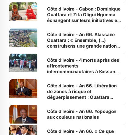
Côte d’Ivoire - Gabon : Dominique
Ouattara et Zita Oligui Nguema
échangent sur leurs initiatives en
faveur des femmes et des
enfants
Côte d’Ivoire - An 66. Alassane
Ouattara : « Ensemble, (…)
construisons une grande nation
pour nous-mêmes et pour les
générations futures »
Côte d’Ivoire - 4 morts après des
affrontements
intercommunautaires à Kossandji
(Alepé) - Notre correspondant au
milieu des sinistrés
Côte d’Ivoire - An 66. Libération
de zones à risque et
déguerpissement : Ouattara
assure du « strict respect de
l'Etat de droit pour préserver les
Côte d'Ivoire - An 66. Yopougon
vies humaines »
aux couleurs nationales
Côte d’Ivoire - An 66. « Ce que