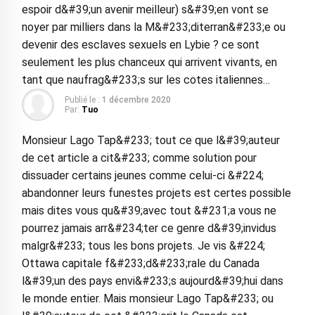
espoir d&#39;un avenir meilleur) s&#39;en vont se
noyer par milliers dans la M&#233;diterran&#233;e ou
devenir des esclaves sexuels en Lybie ? ce sont
seulement les plus chanceux qui arrivent vivants, en
tant que naufrag&#233;s sur les cotes italiennes…
Publié le :
1 décembre 2020
Par:
Tuo
Monsieur Lago Tap&#233; tout ce que l&#39;auteur
de cet article a cit&#233; comme solution pour
dissuader certains jeunes comme celui-ci &#224;
abandonner leurs funestes projets est certes possible
mais dites vous qu&#39;avec tout &#231;a vous ne
pourrez jamais arr&#234;ter ce genre d&#39;invidus
malgr&#233; tous les bons projets. Je vis &#224;
Ottawa capitale f&#233;d&#233;rale du Canada
l&#39;un des pays envi&#233;s aujourd&#39;hui dans
le monde entier. Mais monsieur Lago Tap&#233; ou