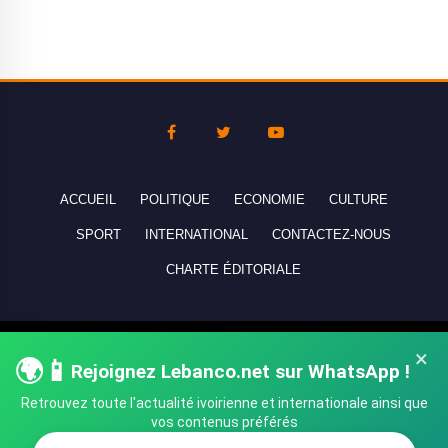
ACCUEIL
POLITIQUE
ECONOMIE
CULTURE
SPORT
INTERNATIONAL
CONTACTEZ-NOUS
CHARTE ÉDITORIALE
Copyright © 2010-2026 lebanco.net - Tous droits de reproduction
×
🌍📱
Rejoignez Lebanco.net sur WhatsApp !
réservés - All rights reserved.
Retrouvez toute l'actualité ivoirienne et internationale ainsi que
vos contenus préférés