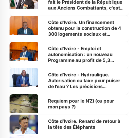
fait le Président de la République
aux Anciens Combattants, c'est
inédit » (Cne Yassoungo Koné ®)
Côte d’Ivoire. Un financement
obtenu pour la construction de 4
300 logements sociaux et
économiques à Abidjan, Bouaké
et Yamoussoukro
Côte d’Ivoire - Emploi et
autonomisation : un nouveau
Programme au profit de 5,3
millions de jeunes
Côte d’Ivoire - Hydraulique.
Autorisation ou taxe pour puiser
de l’eau ? Les précisions
d’Assahoré
Requiem pour le N’Zi (ou pour
mon pays ?)
Côte d’Ivoire. Renard de retour à
la tête des Éléphants