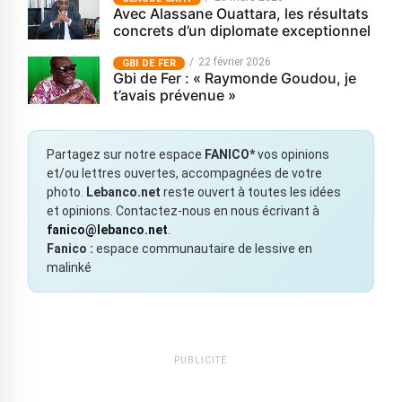
Avec Alassane Ouattara, les résultats
concrets d’un diplomate exceptionnel
22 février 2026
GBI DE FER
Gbi de Fer : « Raymonde Goudou, je
t’avais prévenue »
Partagez sur notre espace
FANICO*
vos opinions
et/ou lettres ouvertes, accompagnées de votre
photo.
Lebanco.net
reste ouvert à toutes les idées
et opinions. Contactez-nous en nous écrivant à
fanico@lebanco.net
.
Fanico :
espace communautaire de lessive en
malinké
PUBLICITÉ