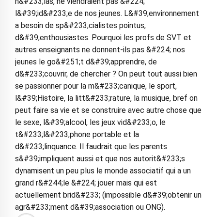
h&#233;las, ne viendraient pas &#224;
l&#39;id&#233;e de nos jeunes. L&#39;environnement
a besoin de sp&#233;cialistes pointus,
d&#39;enthousiastes. Pourquoi les profs de SVT et
autres enseignants ne donnent-ils pas &#224; nos
jeunes le go&#251;t d&#39;apprendre, de
d&#233;couvrir, de chercher ? On peut tout aussi bien
se passionner pour la m&#233;canique, le sport,
l&#39;Histoire, la litt&#233;rature, la musique, bref on
peut faire sa vie et se construire avec autre chose que
le sexe, l&#39;alcool, les jeux vid&#233;o, le
t&#233;l&#233;phone portable et la
d&#233;linquance. Il faudrait que les parents
s&#39;impliquent aussi et que nos autorit&#233;s
dynamisent un peu plus le monde associatif qui a un
grand r&#244;le &#224; jouer mais qui est
actuellement brid&#233; (impossible d&#39;obtenir un
agr&#233;ment d&#39;association ou ONG).