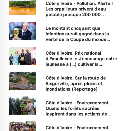
Côte d’Ivoire - Pollution. Alerte !
Les orpailleurs privent d’eau
potable presque 200 000
habitants autour d’Agboville
Le montant choquant que
Infantino aurait gagné dans la
vente de la Coupe du monde
révélé
Côte d’Ivoire. Prix national
d’Excellence. « J’encourage notre
jeunesse à (…) cultiver la
compétence et l’intégrité »
(Alassane Ouattara
Côte d'Ivoire. Sur la route de
Bingerville, après pluies et
inondations (Reportage)
Côte d’Ivoire - Environnement.
Quand les forêts sacrées
inspirent dans les actions de
reboisement
Côte d’Ivoire - Environnement.