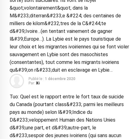
sorte) sont suicidaires. Ils vont se noyer
&quot;volontairement&quot; dans la
M&#233;diterran&#233;e &#224; des centaines de
milliers de kilom&#232;tres de la C&#244;te
d&#39;Ivoire…(en tentant vainement de gagner
l&#39;Europe…). La Lybie est le pays touristique de
leur choix et les migrantes ivoiriennes qui se font violer
sauvagement en Lybie sont des masochistes
(consentantes), tout comme les migrants ivoiriens
qu&#39;on r&#233;duit en esclavage en Lybie…
Publié le :
1 décembre 2020
Par:
Xi
Tuo: Quel est le rapport entre le fort taux de suicide
du Canada (pourtant class&#233; parmi les meilleurs
pays au monde) selon l&#39;Indice du
D&#233;veloppement Humain des Nations Unies
d&#39;une part, et d&#39;autre-part, le
d&#233;sespoir des jeunes ivoiriens (qui sans aucun