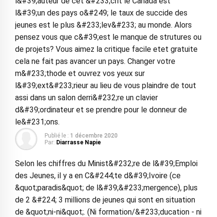
l&#39;auteur de cet &#233;crit le Canada est
l&#39;un des pays o&#249; le taux de succide des
jeunes est le plus &#233;lev&#233; au monde. Alors
pensez vous que c&#39;est le manque de strutures ou
de projets? Vous aimez la critique facile etet gratuite
cela ne fait pas avancer un pays. Changer votre
m&#233;thode et ouvrez vos yeux sur
l&#39;ext&#233;rieur au lieu de vous plaindre de tout
assi dans un salon derri&#232;re un clavier
d&#39;ordinateur et se prendre pour le donneur de
le&#231;ons.
Publié le :
1 décembre 2020
Par:
Diarrasse Napie
Selon les chiffres du Minist&#232;re de l&#39;Emploi
des Jeunes, il y a en C&#244;te d&#39;Ivoire (ce
&quot;paradis&quot; de l&#39;&#233;mergence), plus
de 2 &#224; 3 millions de jeunes qui sont en situation
de &quot;ni-ni&quot;. (Ni formation/&#233;ducation - ni