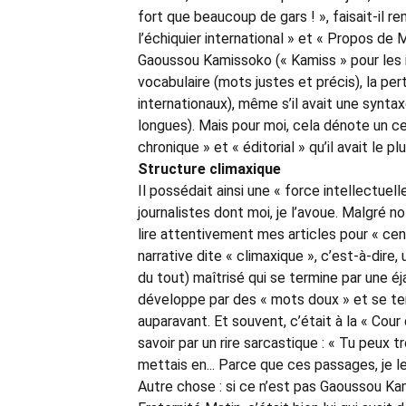
fort que beaucoup de gars ! », faisait-il 
l’échiquier international » et « Propos de M
Gaoussou Kamissoko (« Kamiss » pour les in
vocabulaire (mots justes et précis), la pe
internationaux), même s’il avait une synt
longues). Mais pour moi, cela dénote un ce
chronique » et « éditorial » qu’il avait le pl
Structure climaxique
Il possédait ainsi une « force intellectuell
journalistes dont moi, je l’avoue. Malgré n
lire attentivement mes articles pour « ce
narrative dite « climaxique », c’est-à-dire
du tout) maîtrisé qui se termine par une é
développe par des « mots doux » et se term
auparavant. Et souvent, c’était à la « Cour 
savoir par un rire sarcastique : « Tu peux
mettais en... Parce que ces passages, je les
Autre chose : si ce n’est pas Gaoussou Kam