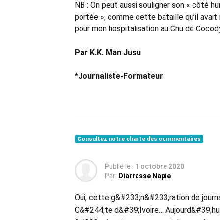
NB : On peut aussi souligner son « côté hu
portée », comme cette bataille qu’il avait
pour mon hospitalisation au Chu de Cocody,
Par K.K. Man Jusu
*Journaliste-Formateur
Consultez notre charte des commentaires
Publié le :
1 octobre 2020
Par:
Diarrasse Napie
Oui, cette g&#233;n&#233;ration de journa
C&#244;te d&#39;Ivoire… Aujourd&#39;hui n