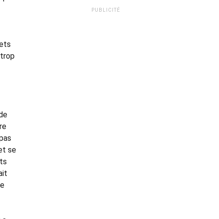
PUBLICITÉ
jets
 trop
 de
re
 pas
et se
ts
ait
me