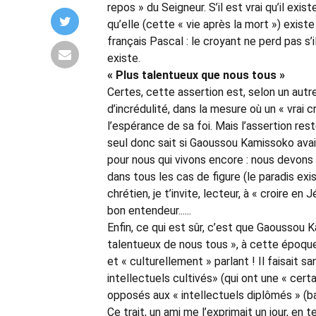
repos » du Seigneur. S’il est vrai qu’il exi
qu’elle (cette « vie après la mort ») existe 
français Pascal : le croyant ne perd pas s’il
existe.
« Plus talentueux que nous tous »
Certes, cette assertion est, selon un aut
d’incrédulité, dans la mesure où un « vrai 
l’espérance de sa foi. Mais l’assertion reste
seul donc sait si Gaoussou Kamissoko avait «
pour nous qui vivons encore : nous devons o
dans tous les cas de figure (le paradis exis
chrétien, je t’invite, lecteur, à « croire e
bon entendeur......
Enfin, ce qui est sûr, c’est que Gaoussou Ka
talentueux de nous tous », à cette époque
et « culturellement » parlant ! Il faisait s
intellectuels cultivés» (qui ont une « cer
opposés aux « intellectuels diplômés » (b
Ce trait, un ami me l’exprimait un jour, en