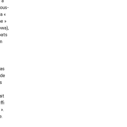
 a
nous-
a «
ne »
owa),
bats
an
pas
 de
s
ait
ffi
 ».
e.