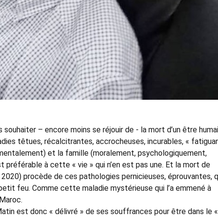
as souhaiter – encore moins se réjouir de - la mort d’un être humai
adies têtues, récalcitrantes, accrocheuses, incurables, « fatigua
mentalement) et la famille (moralement, psychologiquement,
st préférable à cette « vie » qui n’en est pas une. Et la mort de
 2020) procède de ces pathologies pernicieuses, éprouvantes, q
r à petit feu. Comme cette maladie mystérieuse qui l’a emmené à
 Maroc.
Matin est donc « délivré » de ses souffrances pour être dans le «