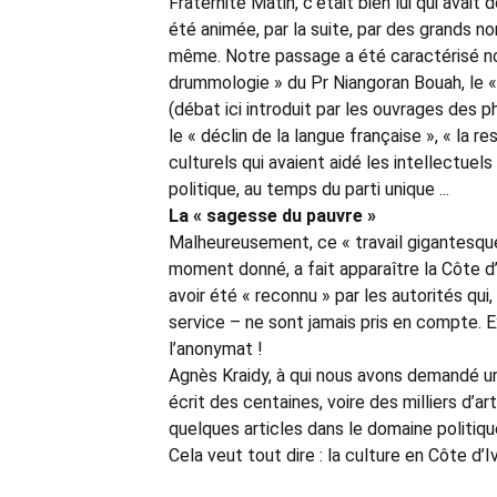
Fraternité Matin, c’était bien lui qui avai
été animée, par la suite, par des grands n
même. Notre passage a été caractérisé n
drummologie » du Pr Niangoran Bouah, le « 
(débat ici introduit par les ouvrages des 
le « déclin de la langue française », « la r
culturels qui avaient aidé les intellectuels
politique, au temps du parti unique ...
La « sagesse du pauvre »
Malheureusement, ce « travail gigantesque 
moment donné, a fait apparaître la Côte d’
avoir été « reconnu » par les autorités qu
service – ne sont jamais pris en compte. 
l’anonymat !
Agnès Kraidy, à qui nous avons demandé un 
écrit des centaines, voire des milliers d’arti
quelques articles dans le domaine politiqu
Cela veut tout dire : la culture en Côte d’I