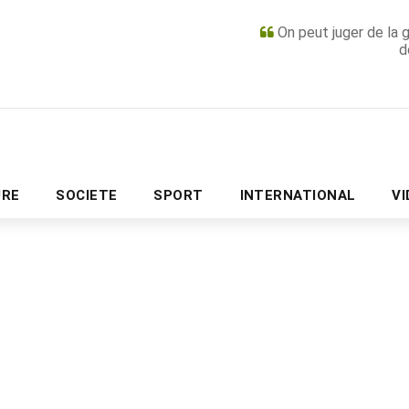
On peut juger de la 
d
PUBLICITÉ
URE
SOCIETE
SPORT
INTERNATIONAL
V