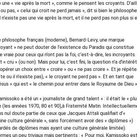
ste une « vie après la mort », comme le pensent les croyants. D’aill
ou pas, « celui qui croit ne perd jamais », dit si bien le philosophe
 n’existe pas une vie après la mort, et il ne perd pas non plus si e
re philosophe français (moderne), Bernard-Levy, une marque
croyant » ne peut douter de l’existence du Paradis qui constitue
 vraie pour ceux qui n’ont pas la foi, c’est-à-dire, les incroyants.
 cru » (ou non). Mais pour lui, c’est fini, la question n’a d’intérê
pérer un choix entre « croire » ou « ne pas croire ». Et je répète 
te ou il n’existe pas), « le croyant ne perd pas ». Et en tant que
n Jésus » qui est « le chemin pour entrer dans le Royaume de Dieu »
missoko a été un « journaliste de grand talent » : il était le « pl
 (les années 1970, 80 et 90),à Fraternité Matin. Intellectuellem
ans nul doute partie de ceux que Jacques Attali qualifiait d’«
taine culture générale », sans forcément avoir des « diplômes »)
ardés de diplômes mais ayant une culture générale limitée).
 termes un peu triviaux mais pertinents : « Pour moi, Kamissoko es