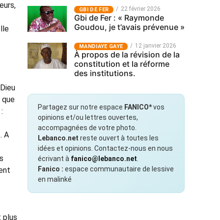
eurs,
22 février 2026
GBI DE FER
Gbi de Fer : « Raymonde
Goudou, je t’avais prévenue »
lle
12 janvier 2026
MANDIAYE GAYE
À propos de la révision de la
constitution et la réforme
des institutions.
 Dieu
t que
Partagez sur notre espace
FANICO*
vos
:
opinions et/ou lettres ouvertes,
accompagnées de votre photo.
. A
Lebanco.net
reste ouvert à toutes les
idées et opinions. Contactez-nous en nous
us
écrivant à
fanico@lebanco.net
.
Fanico :
espace communautaire de lessive
ent
en malinké
t plus