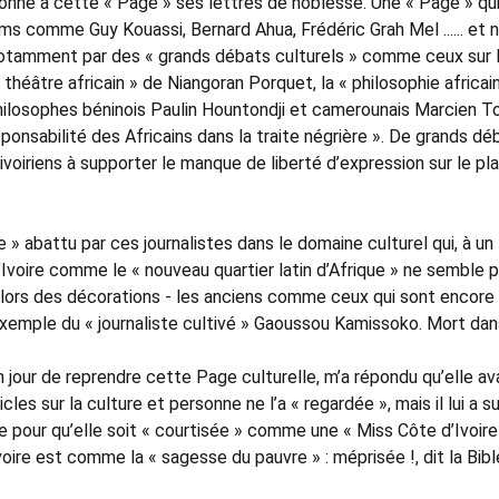
t donné à cette « Page » ses lettres de noblesse. Une « Page » qui
oms comme Guy Kouassi, Bernard Ahua, Frédéric Grah Mel ...... et 
otamment par des « grands débats culturels » comme ceux sur l
théâtre africain » de Niangoran Porquet, la « philosophie africai
philosophes béninois Paulin Hountondji et camerounais Marcien T
esponsabilité des Africains dans la traite négrière ». De grands dé
 ivoiriens à supporter le manque de liberté d’expression sur le pl
» abattu par ces journalistes dans le domaine culturel qui, à un
Ivoire comme le « nouveau quartier latin d’Afrique » ne semble 
i, lors des décorations - les anciens comme ceux qui sont encore
Exemple du « journaliste cultivé » Gaoussou Kamissoko. Mort dan
jour de reprendre cette Page culturelle, m’a répondu qu’elle av
cles sur la culture et personne ne l’a « regardée », mais il lui a su
e pour qu’elle soit « courtisée » comme une « Miss Côte d’Ivoire
voire est comme la « sagesse du pauvre » : méprisée !, dit la Bibl