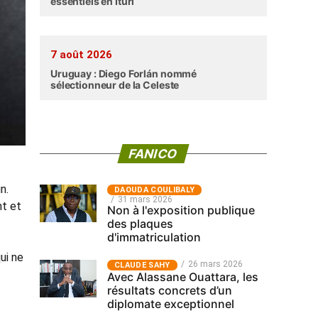
essentiels en Ituri
7 août 2026
Uruguay : Diego Forlán nommé
sélectionneur de la Celeste
FANICO
n.
‎DAOUDA COULIBALY
31 mars 2026
nt et
Non à l'exposition publique
des plaques
d'immatriculation
ui ne
26 mars 2026
CLAUDE SAHY
Avec Alassane Ouattara, les
résultats concrets d’un
diplomate exceptionnel