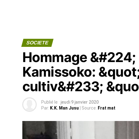
SOCIETE
Hommage &#224;
Kamissoko: &quot;
cultiv&#233; &quo
Publié le :
jeudi 9 janvier 2020
Par:
K.K. Man Jusu
| Source:
Frat mat