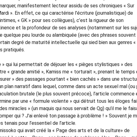
remarquer, manifestement lecteur assidu de ses chroniques « Sur
ardi ». En effet, ce qui caractérise l’écriture (journalistique) de
times, « GK » pour ses collègues), c’est la rigueur de son
rtinence et la profondeur de ses analyses (notamment sur les su
axe quelque peu lourde ou alambiquée (avec des phrases souvent
rtain degré de maturité intellectuelle qui sied bien aux genres «
us pratiqués.
e » qui lui permettait de déjouer les « pièges stylistiques » des
otre « grande amitié », Kamiss me « torturait », prenant le temps
nsurer » des passages pourtant « bien cachés » dans une structu
, un plan narratif dans lequel, comme dans un acte sexuel mal (ou
jaculation brutale (le plus souvent précoce), l’article commence 
ine par une « formule violente » qui détruit tous les éloges fai
des miracles » (un maquis qui nous servait de Qg) qu’il me le fais
 tromper qui ? J’ai enlevé ton passage à problème ! » Souvent je 
 tenais pour l’essentiel de l’article.
issoko qui avait créé la « Page des arts et de la culture» de