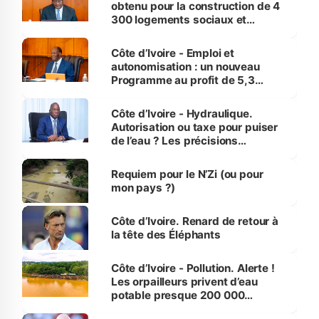
obtenu pour la construction de 4
300 logements sociaux et
économiques à Abidjan, Bouaké
et Yamoussoukro
Côte d’Ivoire - Emploi et
autonomisation : un nouveau
Programme au profit de 5,3
millions de jeunes
Côte d’Ivoire - Hydraulique.
Autorisation ou taxe pour puiser
de l’eau ? Les précisions
d’Assahoré
Requiem pour le N’Zi (ou pour
mon pays ?)
Côte d’Ivoire. Renard de retour à
la tête des Éléphants
Côte d’Ivoire - Pollution. Alerte !
Les orpailleurs privent d’eau
potable presque 200 000
habitants autour d’Agboville