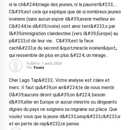
ni le ch&#244;mage des jeunes, ni la pauvret&#233;…
C&#39;est cela qui explique que de si nombreux jeunes
ivoiriens (sans aucun espoir d&#39;avenir meilleur en
C&#244;te d&#39;Ivoire) sont ainsi tent&#233;s par
l&#39;immigration clandestine (vers l&#39;Europe) au
p&#233;ril de leur vie… C&#39;est la face
cach&#233;e du second &quot;miracle ivoirien&quot;,
qui ressemble de plus en plus &#224; un mirage…
Publié le :
1 août 2020
Par:
Fouss
Cher Lago Tap&#233;. Votre analyse est claire et
merc. Il faut qu&#39;on arr&#234;te de nous mentir.
D&#39;aucuns diront qu&#39;on &#224; besoin
d&#39;aller en Europe or aucun ministre ou dirigeants
dignes du pays ne soignera sa migraine sur place. Que
voulez vous que la jeune d&#233;sesp&#233;r&#233;e
et en perte de rep&#232;re pense.