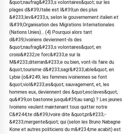
&quot;naufrag&#233;s volontaires&quot; sur les
plages d&#39;Italie est l&#39;un des plus
&#233;lev&#233;s, selon le gouvernement italien et
l&#39;Organisation des Migrations Internationales
(Nations Unies)… (4) Pourquoi alors tant
d&#39;Ivoiriens deviennent-ils des
&quot;naufrag&#233;s volontaires&quot; en
croisi&#232;re forc&#233;e sur la
M&#233;diterran&#233;e ou bien, vont-ils faire du
&quot;tourisme d&#233;sagr&#233;able&quot; en
Lybie (o&#249; les femmes ivoiriennes se font
&quot;viol&#233;es&quot; sauvagement, et, les
hommes eux, deviennent des &quot;esclaves&quot;
qu&#39;on bastonne jusqu&#39;au sang) ? Les jeunes
Ivoiriens veulent maintenant tous quitter notre
C&#244;te d&#39;Ivoire dite &quot;pr&#233;-
&#233;mergente&quot; qui (selon les Bruno Nabagne
Kone et autres politiciens du m&#234;me acabit) est