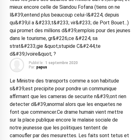
mieux encore celle de Siandou Fofana (tiens on ne
l&#39;entend plus beaucoup celui-l&#224; depuis
qu&#39;il a &#233;t&#233; vir&#233; de Port Bouet...)
qui promet des millions d&#39;emplois pour des jeunes
dans le tourisme, gr&#226;ce &#224; sa
strat&#233;gie &quot;stupide C&#244;te
d&#39;Ivoire&quot; ?
Publié le :
1 septembre 2020
Par:
papus
Le Ministre des transports comme a son habitude
s&#39;est precipite pour pondre un communique
affirmant que les cameras de securite n&#39;ont rien
detecter d&#39;anormal alors que les enquetes ne
font que commencer.Ce drame humain vient mettre
sur la place publique encore le malaise sociale de
notre jeunesse que les politiques tentent de
camoufler par des mesurettes. Les faits sont tetus et