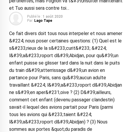
pertinentes, mais Fognon va t&#39;insulter maintenant
et Tuo aussi sera contre toi…
Publié le :
1 août 2020
Par:
Lago Tape
Ce fait divers doit tous nous interpeler et nous amener
&#224; nous poser certaines questions: (1) Quel est le
s&#233;rieux de la s&#233;curit&#233; &#224;
l&#39;a&#233;roport d&#39;Abidjan, pour qu&#39;un
enfant puisse se glisser tard dans la nuit dans le puits
du train d&#39;atterrissage d&#39;un avion en
partance pour Paris, sans qu&#39;aucun adulte
travaillant &#224; l&#39;a&#233;roport d&#39;Abidjan
ne s&#39;en aper&#231;oive ? (2) D&#39;ailleurs,
comment cet enfant (devenu passager clandestin)
savait-il lequel des avions partait pour Paris (parmi
tous les avions qui &#233;taient &#224;
l&#39;a&#233;roport d&#39;Abidjan) ? (3) Nous
sommes aux portes &quot;du paradis de