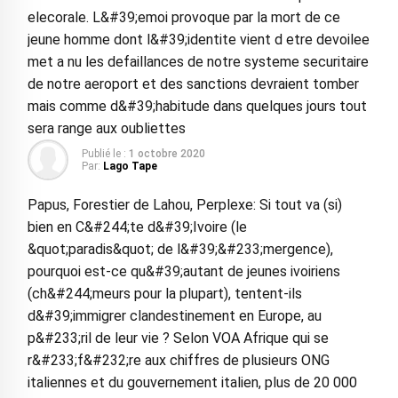
elecorale. L&#39;emoi provoque par la mort de ce
jeune homme dont l&#39;identite vient d etre devoilee
met a nu les defaillances de notre systeme securitaire
de notre aeroport et des sanctions devraient tomber
mais comme d&#39;habitude dans quelques jours tout
sera range aux oubliettes
Publié le :
1 octobre 2020
Par:
Lago Tape
Papus, Forestier de Lahou, Perplexe: Si tout va (si)
bien en C&#244;te d&#39;Ivoire (le
&quot;paradis&quot; de l&#39;&#233;mergence),
pourquoi est-ce qu&#39;autant de jeunes ivoiriens
(ch&#244;meurs pour la plupart), tentent-ils
d&#39;immigrer clandestinement en Europe, au
p&#233;ril de leur vie ? Selon VOA Afrique qui se
r&#233;f&#232;re aux chiffres de plusieurs ONG
italiennes et du gouvernement italien, plus de 20 000