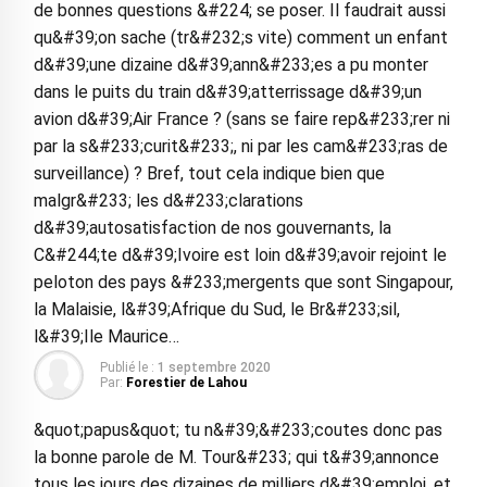
de bonnes questions &#224; se poser. Il faudrait aussi
qu&#39;on sache (tr&#232;s vite) comment un enfant
d&#39;une dizaine d&#39;ann&#233;es a pu monter
dans le puits du train d&#39;atterrissage d&#39;un
avion d&#39;Air France ? (sans se faire rep&#233;rer ni
par la s&#233;curit&#233;, ni par les cam&#233;ras de
surveillance) ? Bref, tout cela indique bien que
malgr&#233; les d&#233;clarations
d&#39;autosatisfaction de nos gouvernants, la
C&#244;te d&#39;Ivoire est loin d&#39;avoir rejoint le
peloton des pays &#233;mergents que sont Singapour,
la Malaisie, l&#39;Afrique du Sud, le Br&#233;sil,
l&#39;Ile Maurice…
Publié le :
1 septembre 2020
Par:
Forestier de Lahou
&quot;papus&quot; tu n&#39;&#233;coutes donc pas
la bonne parole de M. Tour&#233; qui t&#39;annonce
tous les jours des dizaines de milliers d&#39;emploi, et