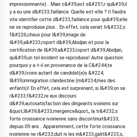
impressionnante)… Mais c&#39;est s&#251;r qu&#39;il
y a eu une d&#233;faillance. Quelle est-elle ? Il faudra
vite identifier cette d&#233;faillance pour qu&#39;elle
ne se reproduise plus… En effet, cela serait tr&#232;s
f&#226;cheux pour l&#39;image de
l&#39;a&#233;roport d&#39;Abidjan et pour la
certification de l&#39;a&#233;roport d&#39;Abidjan,
qu&#39;un tel incident se reproduise! Autre question:
pourquoi y a-t-il en provenance de la C&#244;te
d&#39;Ivoire autant de candidat(e)s &#224;
l&#39;immigration clandestine (m&#234;mes des
enfants)! En effet, cela est surprenant, si l&#39;on se
r&#233;f&#232;re aux discours
d&#39;autosatisfaction des dirigeants ivoiriens sur
&quot;l&#39;&#233;mergence&quot;, la tr&#232;s
forte croissance ivoirienne sans discontinuit&#233;
depuis 09 ans… Apparemment, cette forte croissance
ivoirienne ne r&#233;duit ni les in&#233;galit&#233;s,