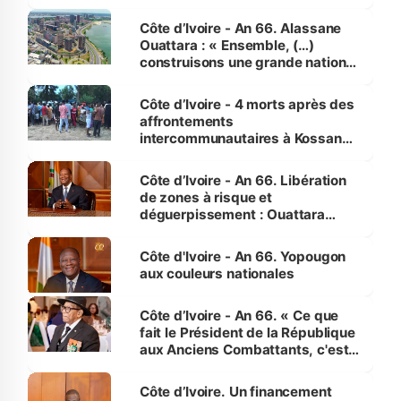
faveur des femmes et des
enfants
Côte d’Ivoire - An 66. Alassane
Ouattara : « Ensemble, (…)
construisons une grande nation
pour nous-mêmes et pour les
générations futures »
Côte d’Ivoire - 4 morts après des
affrontements
intercommunautaires à Kossandji
(Alepé) - Notre correspondant au
milieu des sinistrés
Côte d’Ivoire - An 66. Libération
de zones à risque et
déguerpissement : Ouattara
assure du « strict respect de
l'Etat de droit pour préserver les
Côte d'Ivoire - An 66. Yopougon
vies humaines »
aux couleurs nationales
Côte d’Ivoire - An 66. « Ce que
fait le Président de la République
aux Anciens Combattants, c'est
inédit » (Cne Yassoungo Koné ®)
Côte d’Ivoire. Un financement