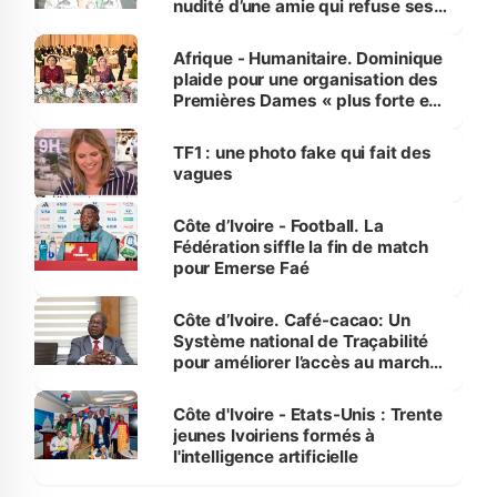
nudité d’une amie qui refuse ses
avances
Afrique - Humanitaire. Dominique
plaide pour une organisation des
Premières Dames « plus forte et
influente, dont l'impact s'affirme
sur la scène internationale »
TF1 : une photo fake qui fait des
vagues
Côte d’Ivoire - Football. La
Fédération siffle la fin de match
pour Emerse Faé
Côte d’Ivoire. Café-cacao: Un
Système national de Traçabilité
pour améliorer l’accès au marché
international
Côte d'Ivoire - Etats-Unis : Trente
jeunes Ivoiriens formés à
l'intelligence artificielle