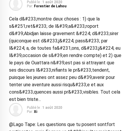
Publié le :
1 août 2020
Par:
Forestier de Lahou
Cela d&#233;montre deux choses : 1) que la
s&#251;ret&#233; de l&#39;a&#233;roport
d&#39;Abidjan laisse gravement &#224; d&#233;sirer
(quiconque est d&#233;j&#224; pass&#233; par
l&#224; a, de toutes fa&#231;ons, d&#233;j&#224; eu
l&#39;occasion de s&#39;en rendre compte) et 2) que
le pays de Ouattara n&#39;est pas si attrayant que
ses discours l&#233;nifiants le pr&#233;tendent,
puisque les jeunes ont assez peu d&#39;avenir pour
tenter une aventure aussi risqu&#233;e et aux
cons&#233;quences aussi pr&#233;visibles. Tout cela
est bien triste...
Publié le :
1 août 2020
Par:
Xi
@Lago Tape: Les questions que tu posent sontfort