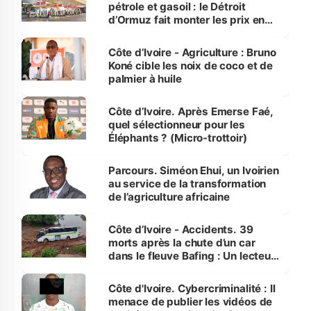
pétrole et gasoil : le Détroit
d’Ormuz fait monter les prix en
Côte d’Ivoire
Côte d’Ivoire - Agriculture : Bruno
Koné cible les noix de coco et de
palmier à huile
Côte d’Ivoire. Après Emerse Faé,
quel sélectionneur pour les
Éléphants ? (Micro-trottoir)
Parcours. Siméon Ehui, un Ivoirien
au service de la transformation
de l’agriculture africaine
Côte d’Ivoire - Accidents. 39
morts après la chute d’un car
dans le fleuve Bafing : Un lecteur
dénonce la légèreté du ministère
des Transports
Côte d'Ivoire. Cybercriminalité : Il
menace de publier les vidéos de