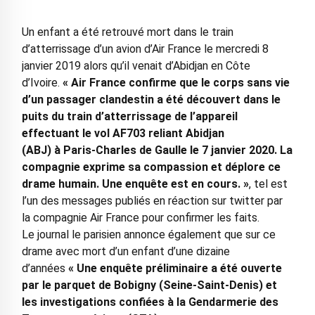
Un enfant a été retrouvé mort dans le train
d’atterrissage d’un avion d’Air France le mercredi 8
janvier 2019 alors qu’il venait d’Abidjan en Côte
d’Ivoire.
«
Air France confirme que le corps sans vie
d
’
un passager clandestin a
é
t
é
d
é
couvert dans le
puits du train d
’
atterrissage de l
’
appareil
effectuant le vol AF703 reliant Abidjan
(ABJ)
à
Paris-Charles de Gaulle le 7 janvier 2020. La
compagnie exprime sa compassion et d
é
plore ce
drame humain. Une enqu
ê
te est en cours.
»
, tel est
l’un des messages publiés en réaction sur twitter par
la compagnie Air France pour confirmer les faits.
Le journal le parisien annonce également que sur ce
drame avec mort d’un enfant d’une dizaine
d’années
«
Une enqu
ê
te pr
é
liminaire a
é
t
é
ouverte
par le parquet de Bobigny (Seine-Saint-Denis) et
les investigations confi
é
es
à
la Gendarmerie des