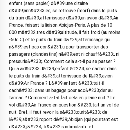
enfant (sans papier) d&#39;une dizaine
d&#39;ann&#233;es, se retrouve (mort) dans le puits
du train d&#39;atterrissage d&#39;un avion d&#39;Air
France, faisant la liaison Abidjan-Paris. A plus de 10
000 m&#232;tres d&#39;altitude, il fait froid (au moins
-50o C) et le puits du train d&#39;atterrissage qui
n&#39;est pas con&#231;u pour transporter des
passagers (clandestins) n&#39;est ni chauff&#233;, ni
pressuris&#233;. Comment cela a-t-il pu se passer ?
Qui a aid&#233; l&#39;enfant &#224; se cacher dans
le puits du train d&#39;atterrissage de l&#39;avion
d&#39;Air France ? L&#39;enfant &#233;tait-il
cach&#233; dans un bagage pour acc&#233;der au
tarmac ? Comment a-t-il fait cela en pleine nuit ? Le
vol d&#39;Air France en question &#233;tait un vol de
nuit. Bref, il faut revoir la s&#233;curit&#233; de
l&#39;a&#233;roport d&#39;Abidjan (qui pourtant est
d&#233;j&#224; tr&#232;s intimidante et