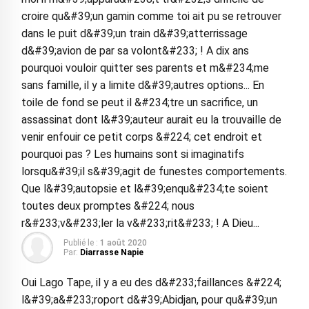
croire qu&#39;un gamin comme toi ait pu se retrouver
dans le puit d&#39;un train d&#39;atterrissage
d&#39;avion de par sa volont&#233; ! A dix ans
pourquoi vouloir quitter ses parents et m&#234;me
sans famille, il y a limite d&#39;autres options... En
toile de fond se peut il &#234;tre un sacrifice, un
assassinat dont l&#39;auteur aurait eu la trouvaille de
venir enfouir ce petit corps &#224; cet endroit et
pourquoi pas ? Les humains sont si imaginatifs
lorsqu&#39;il s&#39;agit de funestes comportements.
Que l&#39;autopsie et l&#39;enqu&#234;te soient
toutes deux promptes &#224; nous
r&#233;v&#233;ler la v&#233;rit&#233; ! A Dieu...
Publié le :
1 août 2020
Par:
Diarrasse Napie
Oui Lago Tape, il y a eu des d&#233;faillances &#224;
l&#39;a&#233;roport d&#39;Abidjan, pour qu&#39;un