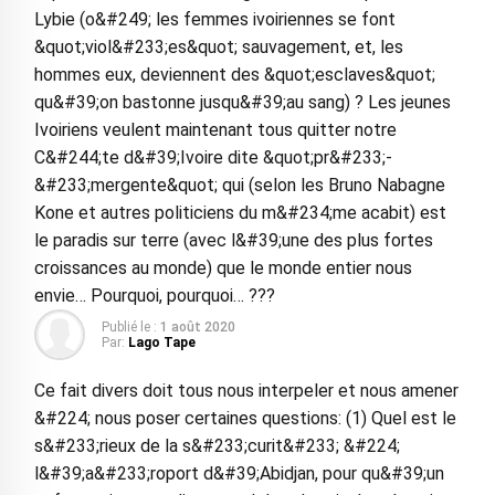
Lybie (o&#249; les femmes ivoiriennes se font
&quot;viol&#233;es&quot; sauvagement, et, les
hommes eux, deviennent des &quot;esclaves&quot;
qu&#39;on bastonne jusqu&#39;au sang) ? Les jeunes
Ivoiriens veulent maintenant tous quitter notre
C&#244;te d&#39;Ivoire dite &quot;pr&#233;-
&#233;mergente&quot; qui (selon les Bruno Nabagne
Kone et autres politiciens du m&#234;me acabit) est
le paradis sur terre (avec l&#39;une des plus fortes
croissances au monde) que le monde entier nous
envie… Pourquoi, pourquoi… ???
Publié le :
1 août 2020
Par:
Lago Tape
Ce fait divers doit tous nous interpeler et nous amener
&#224; nous poser certaines questions: (1) Quel est le
s&#233;rieux de la s&#233;curit&#233; &#224;
l&#39;a&#233;roport d&#39;Abidjan, pour qu&#39;un