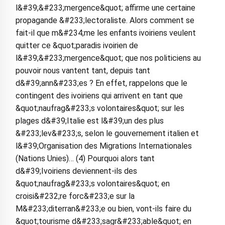
l&#39;&#233;mergence&quot; affirme une certaine
propagande &#233;lectoraliste. Alors comment se
fait-il que m&#234;me les enfants ivoiriens veulent
quitter ce &quot;paradis ivoirien de
l&#39;&#233;mergence&quot; que nos politiciens au
pouvoir nous vantent tant, depuis tant
d&#39;ann&#233;es ? En effet, rappelons que le
contingent des ivoiriens qui arrivent en tant que
&quot;naufrag&#233;s volontaires&quot; sur les
plages d&#39;Italie est l&#39;un des plus
&#233;lev&#233;s, selon le gouvernement italien et
l&#39;Organisation des Migrations Internationales
(Nations Unies)… (4) Pourquoi alors tant
d&#39;Ivoiriens deviennent-ils des
&quot;naufrag&#233;s volontaires&quot; en
croisi&#232;re forc&#233;e sur la
M&#233;diterran&#233;e ou bien, vont-ils faire du
&quot;tourisme d&#233;sagr&#233;able&quot; en