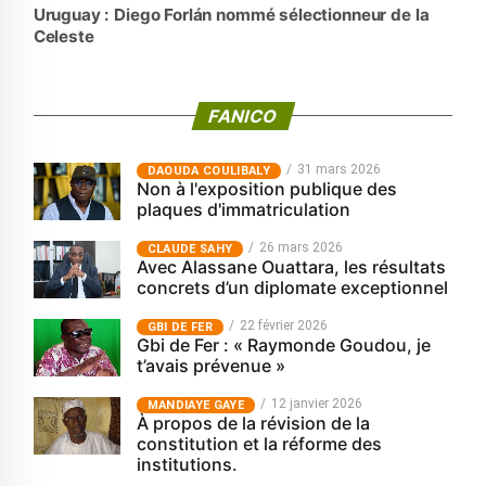
Uruguay : Diego Forlán nommé sélectionneur de la
Celeste
FANICO
31 mars 2026
‎DAOUDA COULIBALY
Non à l'exposition publique des
plaques d'immatriculation
26 mars 2026
CLAUDE SAHY
Avec Alassane Ouattara, les résultats
concrets d’un diplomate exceptionnel
22 février 2026
GBI DE FER
Gbi de Fer : « Raymonde Goudou, je
t’avais prévenue »
12 janvier 2026
MANDIAYE GAYE
À propos de la révision de la
constitution et la réforme des
institutions.