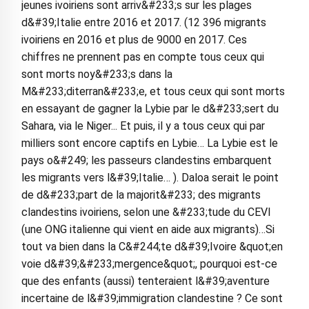
jeunes ivoiriens sont arriv&#233;s sur les plages
d&#39;Italie entre 2016 et 2017. (12 396 migrants
ivoiriens en 2016 et plus de 9000 en 2017. Ces
chiffres ne prennent pas en compte tous ceux qui
sont morts noy&#233;s dans la
M&#233;diterran&#233;e, et tous ceux qui sont morts
en essayant de gagner la Lybie par le d&#233;sert du
Sahara, via le Niger... Et puis, il y a tous ceux qui par
milliers sont encore captifs en Lybie… La Lybie est le
pays o&#249; les passeurs clandestins embarquent
les migrants vers l&#39;Italie… ). Daloa serait le point
de d&#233;part de la majorit&#233; des migrants
clandestins ivoiriens, selon une &#233;tude du CEVI
(une ONG italienne qui vient en aide aux migrants)…Si
tout va bien dans la C&#244;te d&#39;Ivoire &quot;en
voie d&#39;&#233;mergence&quot;, pourquoi est-ce
que des enfants (aussi) tenteraient l&#39;aventure
incertaine de l&#39;immigration clandestine ? Ce sont