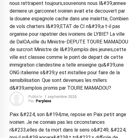
nous rattrapent toujours,souvenons nous l&#39;annee
derniere un garconnet ivoirien avait ete decouvert par
la douane espagnole cache dans une malette, Combien
de vols charters l&#39;ETAT de CI n&#39;a t-il pas
organise pour rapatrier des ivoiriens de LYBIE? La ville
de DalOA,ville du Ministre-DEPUTE TOURE MAMADOU
de surcroit Ministre de l&#39;emploi des jeunes,cette
ville est classee comme le point de depart de cette
immigration clandestine a telle enseigne qu&#39;une
ONG italienne s&#39;y est installee pour faire de la
sensibilisation. Que sont devenues les millers
d&#39;emplois promis par TOURE MAMADOU?
Publié le :
1 septembre 2020
Par:
Perplexe
Paix &#224; son &#194;me, repose en Paix petit ange
ivoirien. Je ne connais pas les circonstances
r&#233;elles de ta mort dans le sens o&#249; &#224;
moi il m&#39;appara&#238;t tr&#232;s difficile de