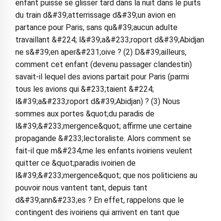
enfant puisse se glisser tard dans la nuit dans le puits
du train d&#39;atterrissage d&#39;un avion en
partance pour Paris, sans qu&#39;aucun adulte
travaillant &#224; l&#39;a&#233;roport d&#39;Abidjan
ne s&#39;en aper&#231;oive ? (2) D&#39;ailleurs,
comment cet enfant (devenu passager clandestin)
savait-il lequel des avions partait pour Paris (parmi
tous les avions qui &#233;taient &#224;
l&#39;a&#233;roport d&#39;Abidjan) ? (3) Nous
sommes aux portes &quot;du paradis de
l&#39;&#233;mergence&quot; affirme une certaine
propagande &#233;lectoraliste. Alors comment se
fait-il que m&#234;me les enfants ivoiriens veulent
quitter ce &quot;paradis ivoirien de
l&#39;&#233;mergence&quot; que nos politiciens au
pouvoir nous vantent tant, depuis tant
d&#39;ann&#233;es ? En effet, rappelons que le
contingent des ivoiriens qui arrivent en tant que