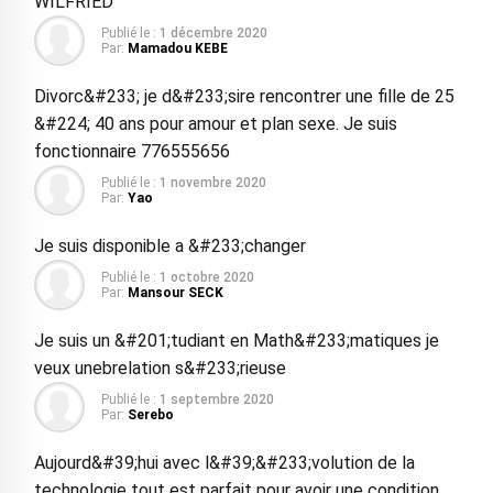
WILFRIED
Publié le :
1 décembre 2020
Par:
Mamadou KEBE
Divorc&#233; je d&#233;sire rencontrer une fille de 25
&#224; 40 ans pour amour et plan sexe. Je suis
fonctionnaire 776555656
Publié le :
1 novembre 2020
Par:
Yao
Je suis disponible a &#233;changer
Publié le :
1 octobre 2020
Par:
Mansour SECK
Je suis un &#201;tudiant en Math&#233;matiques je
veux unebrelation s&#233;rieuse
Publié le :
1 septembre 2020
Par:
Serebo
Aujourd&#39;hui avec l&#39;&#233;volution de la
technologie tout est parfait pour avoir une condition