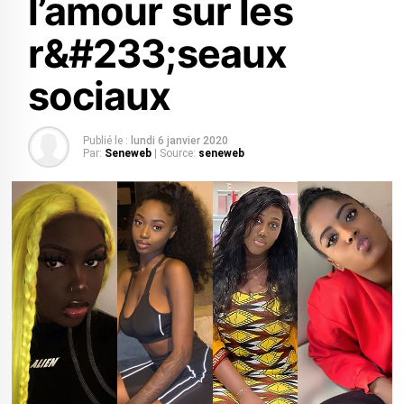
l’amour sur les
r&#233;seaux
sociaux
Publié le :
lundi 6 janvier 2020
Par:
Seneweb
| Source:
seneweb