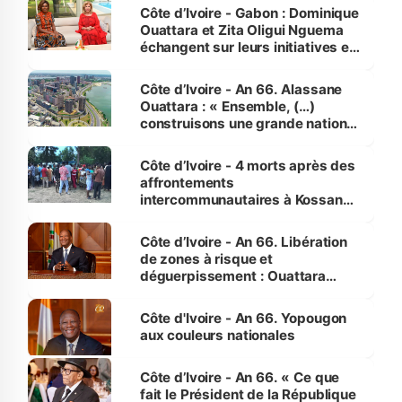
Côte d’Ivoire - Gabon : Dominique
Ouattara et Zita Oligui Nguema
échangent sur leurs initiatives en
faveur des femmes et des
enfants
Côte d’Ivoire - An 66. Alassane
Ouattara : « Ensemble, (…)
construisons une grande nation
pour nous-mêmes et pour les
générations futures »
Côte d’Ivoire - 4 morts après des
affrontements
intercommunautaires à Kossandji
(Alepé) - Notre correspondant au
milieu des sinistrés
Côte d’Ivoire - An 66. Libération
de zones à risque et
déguerpissement : Ouattara
assure du « strict respect de
l'Etat de droit pour préserver les
Côte d'Ivoire - An 66. Yopougon
vies humaines »
aux couleurs nationales
Côte d’Ivoire - An 66. « Ce que
fait le Président de la République