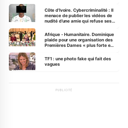
dénonce la légèreté du ministère
des Transports
Côte d'Ivoire. Cybercriminalité : Il
menace de publier les vidéos de
nudité d’une amie qui refuse ses
avances
Afrique - Humanitaire. Dominique
plaide pour une organisation des
Premières Dames « plus forte et
influente, dont l'impact s'affirme
sur la scène internationale »
TF1 : une photo fake qui fait des
vagues
PUBLICITÉ