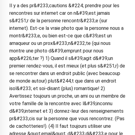
Il y a des pr&#233;cautions &#224; prendre pour les
rencontres sur internet car on n&#39;est jamais
s&#251;r de la personne rencontr&#233;e (sur
internet). Est-ce la vraie photo que la personne nous a
montr&#233;e, ou bien est-ce que c&#39;est un
arnaqueur ou un prox&#233;n&#232;te (qui nous
montre une photo d&#39;emprunt pour nous
app&#226;ter ?) 1) Quand il s&#39;agit d&#39;un
premier rendez-vous, il est mieux (et plus s&#251;r) de
se rencontrer dans un endroit public (avec beaucoup
de monde autour) plut&#244;t que dans un endroit
isol&#233; et soi-disant (plus) romantique! 2)
Avertissez toujours un proche, un ami ou un membre de
votre famille de la rencontre avec l&#39;inconnu
d&#39;internet et 3) donnez-leur des renseignements
pr&#233;cis sur la personne que vous rencontrez. (Pas
de cachotteries!). (4) Il faut toujours utiliser une
adresse &quot;email&quot; d&#233;di&#233;e pour le