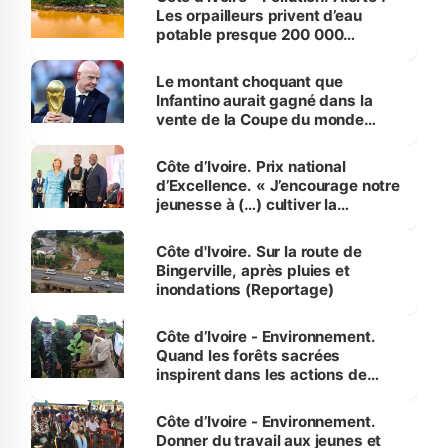
Les orpailleurs privent d’eau
potable presque 200 000
habitants autour d’Agboville
Le montant choquant que
Infantino aurait gagné dans la
vente de la Coupe du monde
révélé
Côte d’Ivoire. Prix national
d’Excellence. « J’encourage notre
jeunesse à (…) cultiver la
compétence et l’intégrité »
(Alassane Ouattara
Côte d'Ivoire. Sur la route de
Bingerville, après pluies et
inondations (Reportage)
Côte d’Ivoire - Environnement.
Quand les forêts sacrées
inspirent dans les actions de
reboisement
Côte d’Ivoire - Environnement.
Donner du travail aux jeunes et