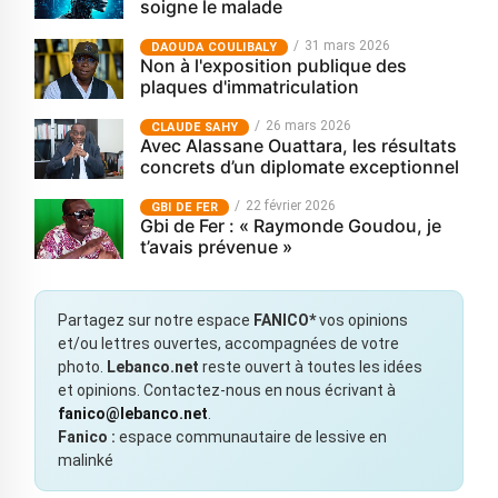
soigne le malade
31 mars 2026
‎DAOUDA COULIBALY
Non à l'exposition publique des
plaques d'immatriculation
26 mars 2026
CLAUDE SAHY
Avec Alassane Ouattara, les résultats
concrets d’un diplomate exceptionnel
22 février 2026
GBI DE FER
Gbi de Fer : « Raymonde Goudou, je
t’avais prévenue »
Partagez sur notre espace
FANICO*
vos opinions
et/ou lettres ouvertes, accompagnées de votre
photo.
Lebanco.net
reste ouvert à toutes les idées
et opinions. Contactez-nous en nous écrivant à
fanico@lebanco.net
.
Fanico :
espace communautaire de lessive en
malinké