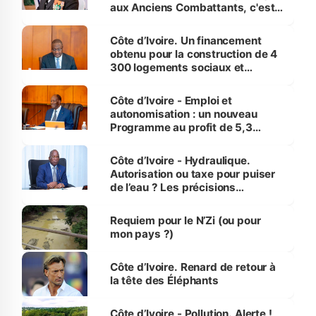
aux Anciens Combattants, c'est
inédit » (Cne Yassoungo Koné ®)
Côte d’Ivoire. Un financement
obtenu pour la construction de 4
300 logements sociaux et
économiques à Abidjan, Bouaké
et Yamoussoukro
Côte d’Ivoire - Emploi et
autonomisation : un nouveau
Programme au profit de 5,3
millions de jeunes
Côte d’Ivoire - Hydraulique.
Autorisation ou taxe pour puiser
de l’eau ? Les précisions
d’Assahoré
Requiem pour le N’Zi (ou pour
mon pays ?)
Côte d’Ivoire. Renard de retour à
la tête des Éléphants
Côte d’Ivoire - Pollution. Alerte !