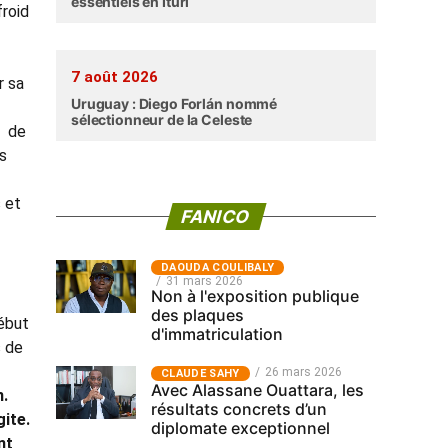
essentiels en Ituri
froid
7 août 2026
r sa
Uruguay : Diego Forlán nommé
sélectionneur de la Celeste
t de
es
 et
FANICO
‎DAOUDA COULIBALY
31 mars 2026
Non à l'exposition publique
des plaques
début
d'immatriculation
s de
26 mars 2026
CLAUDE SAHY
Avec Alassane Ouattara, les
n.
résultats concrets d’un
ite.
diplomate exceptionnel
nt