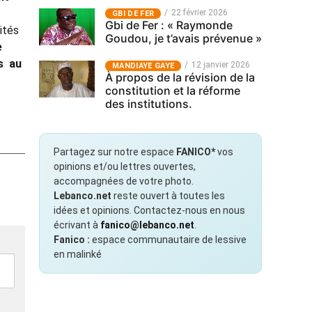
22 février 2026
GBI DE FER
Gbi de Fer : « Raymonde
ités
Goudou, je t’avais prévenue »
e
s au
12 janvier 2026
MANDIAYE GAYE
À propos de la révision de la
constitution et la réforme
des institutions.
Partagez sur notre espace
FANICO*
vos
opinions et/ou lettres ouvertes,
accompagnées de votre photo.
Lebanco.net
reste ouvert à toutes les
idées et opinions. Contactez-nous en nous
écrivant à
fanico@lebanco.net
.
Fanico :
espace communautaire de lessive
en malinké