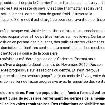
ui subissent depuis le 2 janvier l’harmattan. Lequel est un vent 
nord-est sur le reste du pays. C’est que l’harmattan est un vent
t actuellement cette saison de grand froid. Il traverse la
rique, le Sahara où il est chargé de poussière, avant de continue
 qu’il provoque est visible les matins, entrainant un assèchemen
voies respiratoires et de petites fentes sur les lèvres. Certain
position en portant des blousons, des pulls et autres vêtements
s domiciles les fenêtres sont constamment closes. Les meubles
nt nettoyés à cause de la poussière.
s prévisions météorologiques de la Sodexam, l’harmattan a
te d’Ivoire depuis le début du mois de Novembre 2019. Dès son
cente progressive sur les régions du centre. Et s’est retrouvé
le que ce climat va perdurer jusqu’à la fin du mois de février, voire 
parition se fera de façon progressive avec la remontée des vent
ieurs ordres. Pour les populations, il faudra faire attentio
particules de poussière renfermant les germes de la méning
gilise les voies respiratoires. Des réductions de visibilité so