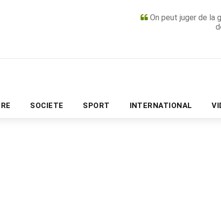
On peut juger de la 
d
PUBLICITÉ
URE
SOCIETE
SPORT
INTERNATIONAL
V