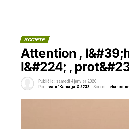
SOCIETE
Attention , l&#39;
l&#224; , prot&#2
Publié le :
samedi 4 janvier 2020
Par:
Issouf Kamagat&#233;
| Source:
lebanco.ne