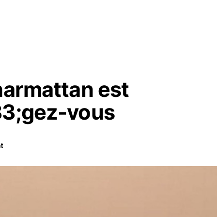
harmattan est
33;gez-vous
t