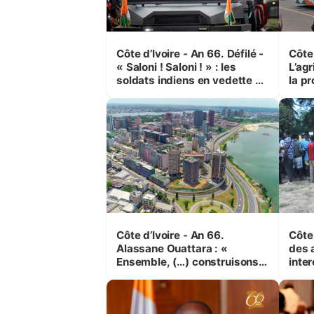
Côte d’Ivoire - An 66. Défilé -
Côte 
« Saloni ! Saloni ! » : les
L’agr
soldats indiens en vedette à
la pr
Yop’ City
Côte d’Ivoire - An 66.
Côte 
Alassane Ouattara : «
des 
Ensemble, (…) construisons
inte
une grande nation pour nous-
Koss
mêmes et pour les
corr
générations futures »
sinis