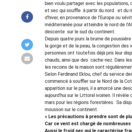
bien voulu partager avec les populations, q
et sec qui souffle à partir du nord et du 
d’hiver, en provenance de l’Europe ou sévi
méditerranée pour atteindre le nord de l’Af
descente sur le sud du continent.
Depuis quatre jours la brume de poussière
la gorge et de la peau, la congestion des 
personnes ont toutefois déjà pris leur dis
chauds, ainsi que des cache-nez. Dans le
les recoins de la maison sont régulièreme
Selon Ferdinand Eklou, chef du service de
commencé à souffler sur le Nord de la Co
apparition sur le pays, il a amorcé une des
aujourd’hui sur le Littoral ivoirien. Il révè
mars pour les régions forestières. Sa dis
mousson sur le continent.
« Les précautions à prendre sont de plus
Car ce vent est chargé de nombreuses 
Aussi le froid sec qui le caractérise fra