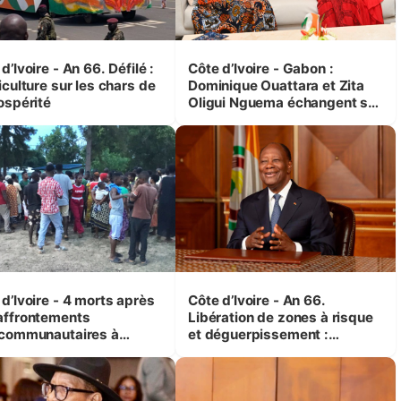
d’Ivoire - An 66. Défilé :
Côte d’Ivoire - Gabon :
iculture sur les chars de
Dominique Ouattara et Zita
ospérité
Oligui Nguema échangent sur
leurs initiatives en faveur des
femmes et des enfants
d’Ivoire - 4 morts après
Côte d’Ivoire - An 66.
affrontements
Libération de zones à risque
rcommunautaires à
et déguerpissement :
andji (Alepé) - Notre
Ouattara assure du « strict
espondant au milieu des
respect de l'Etat de droit pour
trés
préserver les vies humaines