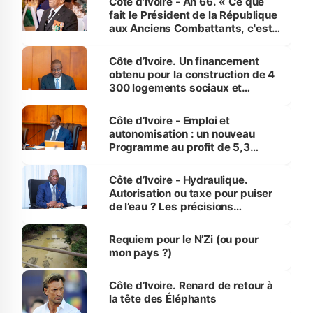
Côte d’Ivoire - An 66. « Ce que
fait le Président de la République
aux Anciens Combattants, c'est
inédit » (Cne Yassoungo Koné ®)
Côte d’Ivoire. Un financement
obtenu pour la construction de 4
300 logements sociaux et
économiques à Abidjan, Bouaké
et Yamoussoukro
Côte d’Ivoire - Emploi et
autonomisation : un nouveau
Programme au profit de 5,3
millions de jeunes
Côte d’Ivoire - Hydraulique.
Autorisation ou taxe pour puiser
de l’eau ? Les précisions
d’Assahoré
Requiem pour le N’Zi (ou pour
mon pays ?)
Côte d’Ivoire. Renard de retour à
la tête des Éléphants