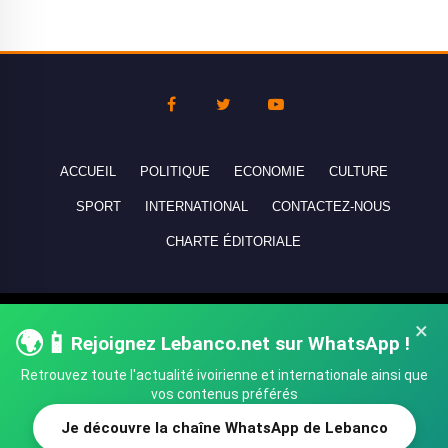
ACCUEIL
POLITIQUE
ECONOMIE
CULTURE
SPORT
INTERNATIONAL
CONTACTEZ-NOUS
CHARTE ÉDITORIALE
Copyright © 2010-2026 lebanco.net - Tous droits de reproduction
×
🌍📱
Rejoignez Lebanco.net sur WhatsApp !
réservés - All rights reserved.
Retrouvez toute l'actualité ivoirienne et internationale ainsi que
vos contenus préférés
Je découvre la chaîne WhatsApp de Lebanco