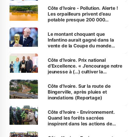
Côte d’Ivoire - Pollution. Alerte !
Les orpailleurs privent d’eau
potable presque 200 000
habitants autour d’Agboville
Le montant choquant que
Infantino aurait gagné dans la
vente de la Coupe du monde
révélé
Côte d’Ivoire. Prix national
d’Excellence. « J’encourage notre
jeunesse à (…) cultiver la
compétence et l’intégrité »
(Alassane Ouattara
Côte d'Ivoire. Sur la route de
Bingerville, après pluies et
inondations (Reportage)
Côte d’Ivoire - Environnement.
Quand les forêts sacrées
inspirent dans les actions de
reboisement