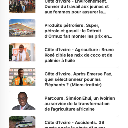
Côte d’Ivoire - Environnement.
Donner du travail aux jeunes et
aux femmes pour assurer la
protection des espèces
menacées
Produits pétroliers. Super,
pétrole et gasoil : le Détroit
d’Ormuz fait monter les prix en
Côte d’Ivoire
Côte d’Ivoire - Agriculture : Bruno
Koné cible les noix de coco et de
palmier à huile
Côte d’Ivoire. Après Emerse Faé,
quel sélectionneur pour les
Éléphants ? (Micro-trottoir)
Parcours. Siméon Ehui, un Ivoirien
au service de la transformation
de l’agriculture africaine
Côte d’Ivoire - Accidents. 39
morts après la chute d’un car