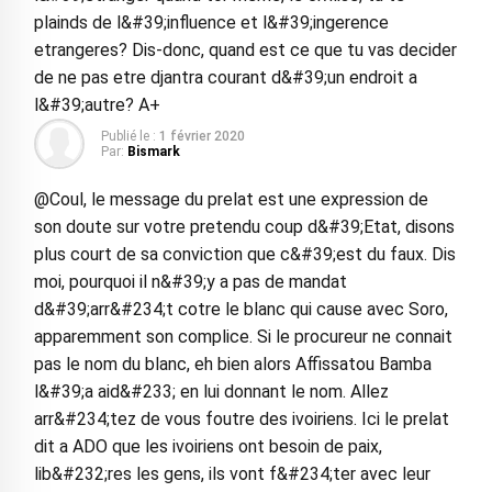
plainds de l&#39;influence et l&#39;ingerence
etrangeres? Dis-donc, quand est ce que tu vas decider
de ne pas etre djantra courant d&#39;un endroit a
l&#39;autre? A+
Publié le :
1 février 2020
Par:
Bismark
@Coul, le message du prelat est une expression de
son doute sur votre pretendu coup d&#39;Etat, disons
plus court de sa conviction que c&#39;est du faux. Dis
moi, pourquoi il n&#39;y a pas de mandat
d&#39;arr&#234;t cotre le blanc qui cause avec Soro,
apparemment son complice. Si le procureur ne connait
pas le nom du blanc, eh bien alors Affissatou Bamba
l&#39;a aid&#233; en lui donnant le nom. Allez
arr&#234;tez de vous foutre des ivoiriens. Ici le prelat
dit a ADO que les ivoiriens ont besoin de paix,
lib&#232;res les gens, ils vont f&#234;ter avec leur