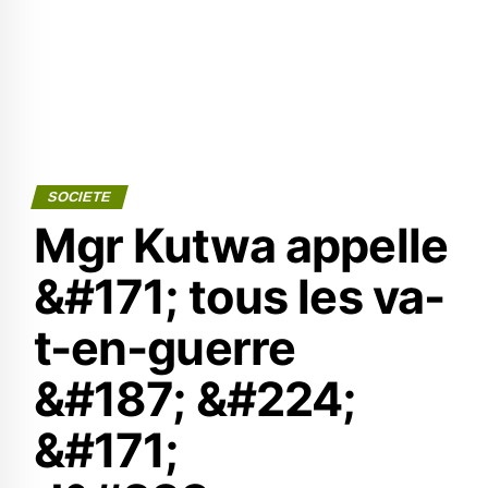
SOCIETE
Mgr Kutwa appelle
&#171; tous les va-
t-en-guerre
&#187; &#224;
&#171;