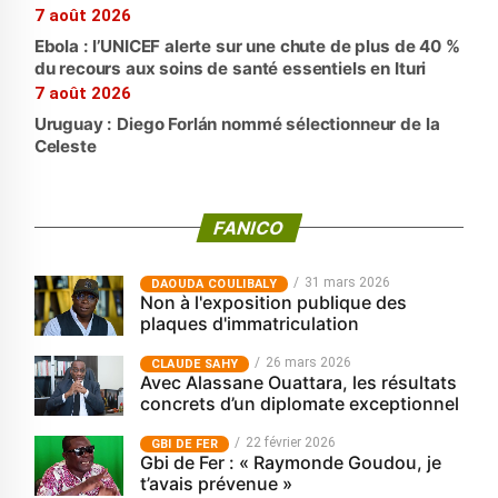
7 août 2026
Ebola : l’UNICEF alerte sur une chute de plus de 40 %
du recours aux soins de santé essentiels en Ituri
7 août 2026
Uruguay : Diego Forlán nommé sélectionneur de la
Celeste
FANICO
31 mars 2026
‎DAOUDA COULIBALY
Non à l'exposition publique des
plaques d'immatriculation
26 mars 2026
CLAUDE SAHY
Avec Alassane Ouattara, les résultats
concrets d’un diplomate exceptionnel
22 février 2026
GBI DE FER
Gbi de Fer : « Raymonde Goudou, je
t’avais prévenue »