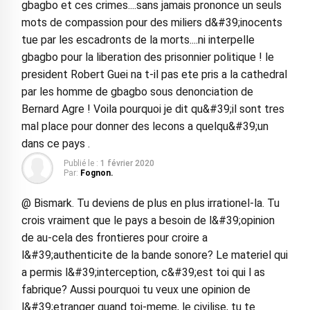
gbagbo et ces crimes....sans jamais prononce un seuls
mots de compassion pour des miliers d&#39;inocents
tue par les escadronts de la morts....ni interpelle
gbagbo pour la liberation des prisonnier politique ! le
president Robert Guei na t-il pas ete pris a la cathedral
par les homme de gbagbo sous denonciation de
Bernard Agre ! Voila pourquoi je dit qu&#39;il sont tres
mal place pour donner des lecons a quelqu&#39;un
dans ce pays .
Publié le :
1 février 2020
Par:
Fognon.
@ Bismark. Tu deviens de plus en plus irrationel-la. Tu
crois vraiment que le pays a besoin de l&#39;opinion
de au-cela des frontieres pour croire a
l&#39;authenticite de la bande sonore? Le materiel qui
a permis l&#39;interception, c&#39;est toi qui l as
fabrique? Aussi pourquoi tu veux une opinion de
l&#39;etranger quand toi-meme, le civilise, tu te