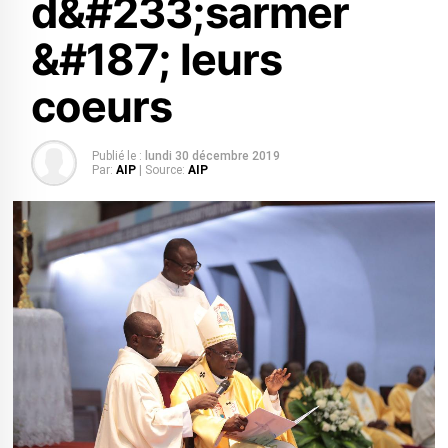
d&#233;sarmer
&#187; leurs
coeurs
Publié le :
lundi 30 décembre 2019
Par:
AIP
| Source:
AIP