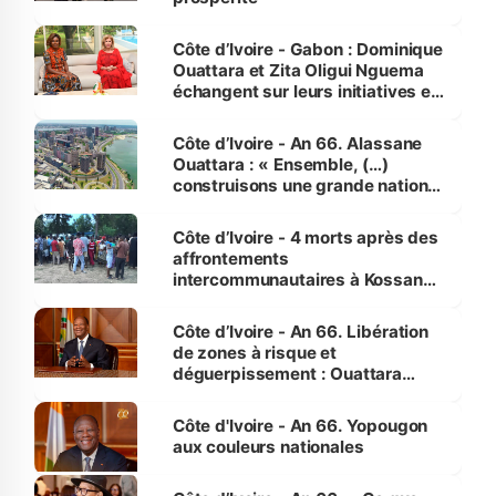
Côte d’Ivoire - Gabon : Dominique
Ouattara et Zita Oligui Nguema
échangent sur leurs initiatives en
faveur des femmes et des
enfants
Côte d’Ivoire - An 66. Alassane
Ouattara : « Ensemble, (…)
construisons une grande nation
pour nous-mêmes et pour les
générations futures »
Côte d’Ivoire - 4 morts après des
affrontements
intercommunautaires à Kossandji
(Alepé) - Notre correspondant au
milieu des sinistrés
Côte d’Ivoire - An 66. Libération
de zones à risque et
déguerpissement : Ouattara
assure du « strict respect de
l'Etat de droit pour préserver les
Côte d'Ivoire - An 66. Yopougon
vies humaines »
aux couleurs nationales