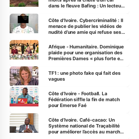
dans le fleuve Bafing : Un lecteur
dénonce la légèreté du ministère
des Transports
Côte d'Ivoire. Cybercriminalité : Il
menace de publier les vidéos de
nudité d’une amie qui refuse ses
avances
Afrique - Humanitaire. Dominique
plaide pour une organisation des
Premières Dames « plus forte et
influente, dont l'impact s'affirme
sur la scène internationale »
TF1 : une photo fake qui fait des
vagues
Côte d’Ivoire - Football. La
Fédération siffle la fin de match
pour Emerse Faé
Côte d’Ivoire. Café-cacao: Un
Système national de Traçabilité
pour améliorer l’accès au marché
international