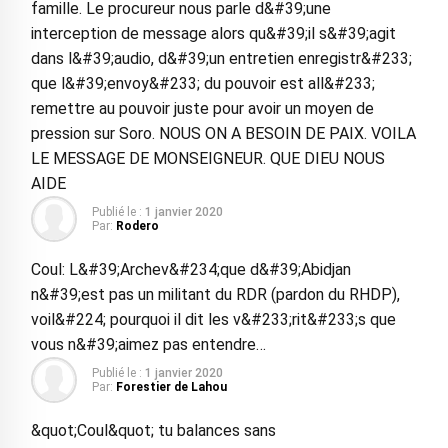
famille. Le procureur nous parle d&#39;une
interception de message alors qu&#39;il s&#39;agit
dans l&#39;audio, d&#39;un entretien enregistr&#233;
que l&#39;envoy&#233; du pouvoir est all&#233;
remettre au pouvoir juste pour avoir un moyen de
pression sur Soro. NOUS ON A BESOIN DE PAIX. VOILA
LE MESSAGE DE MONSEIGNEUR. QUE DIEU NOUS
AIDE
Publié le :
1 janvier 2020
Par:
Rodero
Coul: L&#39;Archev&#234;que d&#39;Abidjan
n&#39;est pas un militant du RDR (pardon du RHDP),
voil&#224; pourquoi il dit les v&#233;rit&#233;s que
vous n&#39;aimez pas entendre…
Publié le :
1 janvier 2020
Par:
Forestier de Lahou
&quot;Coul&quot; tu balances sans