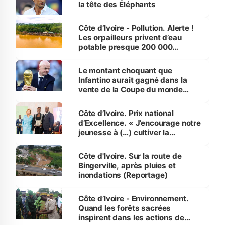
la tête des Éléphants
Côte d’Ivoire - Pollution. Alerte !
Les orpailleurs privent d’eau
potable presque 200 000
habitants autour d’Agboville
Le montant choquant que
Infantino aurait gagné dans la
vente de la Coupe du monde
révélé
Côte d’Ivoire. Prix national
d’Excellence. « J’encourage notre
jeunesse à (…) cultiver la
compétence et l’intégrité »
(Alassane Ouattara
Côte d'Ivoire. Sur la route de
Bingerville, après pluies et
inondations (Reportage)
Côte d’Ivoire - Environnement.
Quand les forêts sacrées
inspirent dans les actions de