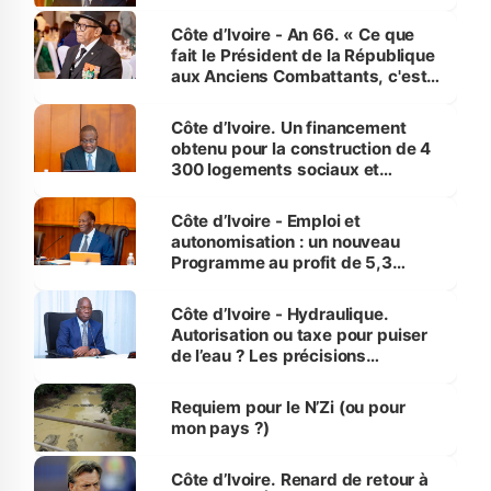
Côte d’Ivoire - An 66. « Ce que
fait le Président de la République
aux Anciens Combattants, c'est
inédit » (Cne Yassoungo Koné ®)
Côte d’Ivoire. Un financement
obtenu pour la construction de 4
300 logements sociaux et
économiques à Abidjan, Bouaké
et Yamoussoukro
Côte d’Ivoire - Emploi et
autonomisation : un nouveau
Programme au profit de 5,3
millions de jeunes
Côte d’Ivoire - Hydraulique.
Autorisation ou taxe pour puiser
de l’eau ? Les précisions
d’Assahoré
Requiem pour le N’Zi (ou pour
mon pays ?)
Côte d’Ivoire. Renard de retour à