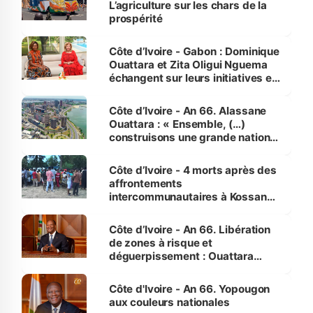
L’agriculture sur les chars de la
prospérité
Côte d’Ivoire - Gabon : Dominique
Ouattara et Zita Oligui Nguema
échangent sur leurs initiatives en
faveur des femmes et des
enfants
Côte d’Ivoire - An 66. Alassane
Ouattara : « Ensemble, (…)
construisons une grande nation
pour nous-mêmes et pour les
générations futures »
Côte d’Ivoire - 4 morts après des
affrontements
intercommunautaires à Kossandji
(Alepé) - Notre correspondant au
milieu des sinistrés
Côte d’Ivoire - An 66. Libération
de zones à risque et
déguerpissement : Ouattara
assure du « strict respect de
l'Etat de droit pour préserver les
Côte d'Ivoire - An 66. Yopougon
vies humaines »
aux couleurs nationales