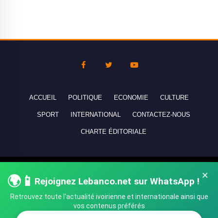
ACCUEIL
POLITIQUE
ECONOMIE
CULTURE
SPORT
INTERNATIONAL
CONTACTEZ-NOUS
CHARTE ÉDITORIALE
Copyright © 2010-2026 lebanco.net - Tous droits de reproduction
×
🌍📱
réservés - All rights reserved.
Rejoignez Lebanco.net sur WhatsApp !
Retrouvez toute l'actualité ivoirienne et internationale ainsi que
vos contenus préférés