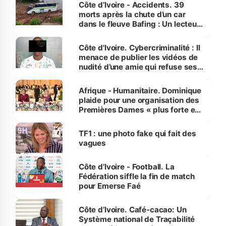
Côte d’Ivoire - Accidents. 39
morts après la chute d’un car
dans le fleuve Bafing : Un lecteur
dénonce la légèreté du ministère
des Transports
Côte d'Ivoire. Cybercriminalité : Il
menace de publier les vidéos de
nudité d’une amie qui refuse ses
avances
Afrique - Humanitaire. Dominique
plaide pour une organisation des
Premières Dames « plus forte et
influente, dont l'impact s'affirme
sur la scène internationale »
TF1 : une photo fake qui fait des
vagues
Côte d’Ivoire - Football. La
Fédération siffle la fin de match
pour Emerse Faé
Côte d’Ivoire. Café-cacao: Un
Système national de Traçabilité