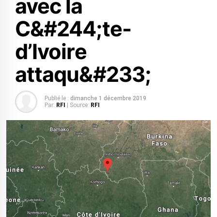
avec la
C&#244;te-
d’Ivoire
attaqu&#233;
Publié le :
dimanche 1 décembre 2019
Par:
RFI
| Source:
RFI