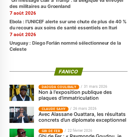
“Un message clair à Trump”: la Belgique va envoyer
des militaires au Groenland
7 août 2026
Ebola : l’UNICEF alerte sur une chute de plus de 40 %
du recours aux soins de santé essentiels en Ituri
7 août 2026
Uruguay : Diego Forlán nommé sélectionneur de la
Celeste
FANICO
31 mars 2026
‎DAOUDA COULIBALY
Non à l'exposition publique des
plaques d'immatriculation
26 mars 2026
CLAUDE SAHY
Avec Alassane Ouattara, les résultats
concrets d’un diplomate exceptionnel
22 février 2026
GBI DE FER
Gbi de Fer : « Raymonde Goudou, je