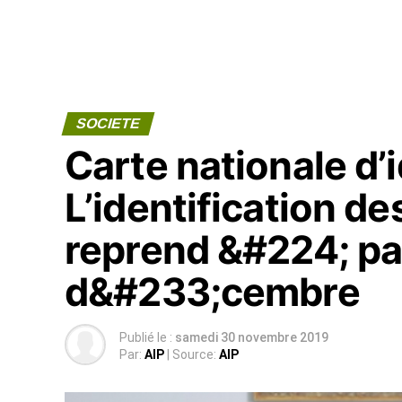
SOCIETE
Carte nationale d’
L’identification d
reprend &#224; par
d&#233;cembre
Publié le :
samedi 30 novembre 2019
Par:
AIP
| Source:
AIP