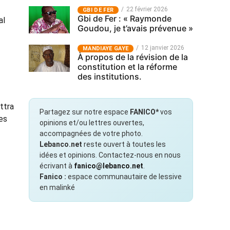
22 février 2026
GBI DE FER
Gbi de Fer : « Raymonde
al
Goudou, je t’avais prévenue »
12 janvier 2026
MANDIAYE GAYE
À propos de la révision de la
constitution et la réforme
des institutions.
ttra
Partagez sur notre espace
FANICO*
vos
es
opinions et/ou lettres ouvertes,
accompagnées de votre photo.
Lebanco.net
reste ouvert à toutes les
idées et opinions. Contactez-nous en nous
écrivant à
fanico@lebanco.net
.
Fanico :
espace communautaire de lessive
en malinké