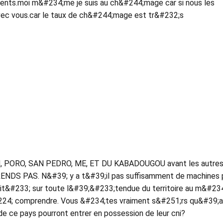
ments.moi m&#234;me je suis au ch&#244;mage car si nous les
 avec vous.car le taux de ch&#244;mage est tr&#232;s
 PORO, SAN PEDRO, ME, ET DU KABADOUGOU avant les autre
ENDS PAS. N&#39; y a t&#39;il pas suffisamment de machines 
tit&#233; sur toute l&#39;&#233;tendue du territoire au m&#2
#224; comprendre. Vous &#234;tes vraiment s&#251;rs qu&#39;
e ce pays pourront entrer en possession de leur cni?