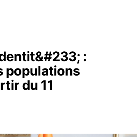
identit&#233; :
es populations
tir du 11