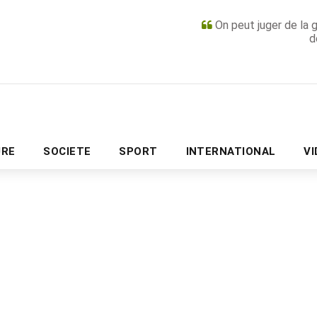
On peut juger de la 
d
PUBLICITÉ
URE
SOCIETE
SPORT
INTERNATIONAL
V