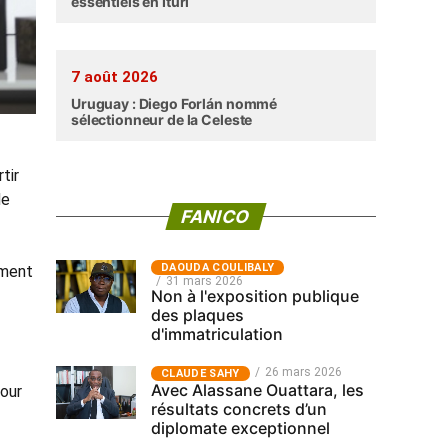
essentiels en Ituri
7 août 2026
Uruguay : Diego Forlán nommé
sélectionneur de la Celeste
tir
de
FANICO
‎DAOUDA COULIBALY
ement
31 mars 2026
Non à l'exposition publique
des plaques
d'immatriculation
26 mars 2026
CLAUDE SAHY
Avec Alassane Ouattara, les
pour
résultats concrets d’un
diplomate exceptionnel