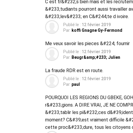
C est tr&#232;s bien mais et les recrute
&#233;tudiants pourront aussi travailler
&#233;lev&#233; en C&#244;te d ivoire.
Publié le :
12 février 2019
Par:
koffi Gnagne Gy-Fermond
Me veux savoir les pieces &#224; fournir
Publié le :
12 février 2019
Par:
Beugr&amp;#233; Julien
La fraude RDR est en route.
Publié le :
12 février 2019
Par:
paul
POURQUOI LES REGIONS DU GBEKE, GOH,
r&#233;gions. A DIRE VRAI, JE NE COMPR
&#233;tablir les pi&#232;ces d&#39;iden
moment? C&#39;est vraiment difficile &
cette proc&#233;dure, tous les citoyens d