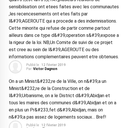
sensibilisation ont etees faites avec les communautes
,les recencesements ont etes faits par
l&#39;AGEROUTE qui a procede a des indemnisations.
Cette minorite qui refuse de partir comme partout
ailleurs dans ce type d&#39;operation s&#39;expose a
la rigeur de la loi. NB,Un Comite de suivi de ce projet
est cree au sein de l&#39;AGEROUTE ou des
informations complementaires peuvent etre obtenues.
Publié le :
12 février 2019
Par:
Victor Dagnon
On a un Minist&#232;re de la Ville, on n&#39;a un
Minist&#232;re de la Construction et de
l&#39;Urbanisme, on a le District d&#39;Abidjan et
tous les maires des communes d&#39;Abidjan et on a
en plus un Pr&#233;fet d&#39;Abidjan, mais on
n&#39;a pas assez de logements sociaux… Bref!
Publié le :
12 février 2019