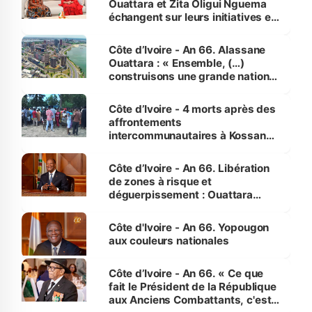
Ouattara et Zita Oligui Nguema
échangent sur leurs initiatives en
faveur des femmes et des
enfants
Côte d’Ivoire - An 66. Alassane
Ouattara : « Ensemble, (…)
construisons une grande nation
pour nous-mêmes et pour les
générations futures »
Côte d’Ivoire - 4 morts après des
affrontements
intercommunautaires à Kossandji
(Alepé) - Notre correspondant au
milieu des sinistrés
Côte d’Ivoire - An 66. Libération
de zones à risque et
déguerpissement : Ouattara
assure du « strict respect de
l'Etat de droit pour préserver les
Côte d'Ivoire - An 66. Yopougon
vies humaines »
aux couleurs nationales
Côte d’Ivoire - An 66. « Ce que
fait le Président de la République
aux Anciens Combattants, c'est