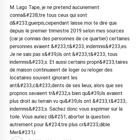
M. Lago Tape, je ne pretend aucunement
conna&#238;tre tous ceux qui sont
d&#233;guerpis,cependant laisse moi te dire que
depuis le premier trimestre 2019 selon mes sources
(car je connais des personnes de ce quartier) certaines
personnes avaient &#233;t&#233; indemnis&#233;es.
Je ne sais pas s&#39;ils ont &#233;t&#233; tous
indemnis&#233;s. Et aussi certains propri&#233;taires
de maison continuaient de loger ou reloger des
locataires souvent ignorant les
ant&#233;c&#233;dents de ses lieux, alors que ses
proprios savaient tr&#232;s bien qu&#39;ils avaient
plus droit au terrain vu qu&#39;ils ont &#233;t&#233;
indemnis&#233;s. Sachez donc vous exprimer sur la
toile. Vous auriez d&#251; aborter la question
autrement pour &#234;tre plus cr&#233;dible.
Mer&#231;i