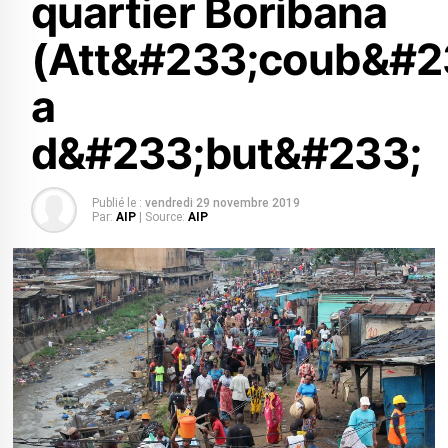
quartier Boribana
(Att&#233;coub&#2
a
d&#233;but&#233;
Publié le :
vendredi 29 novembre 2019
Par:
AIP
| Source:
AIP