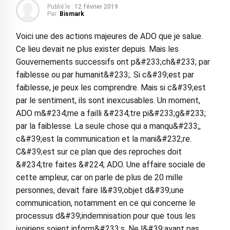
Publié le :
12 février 2019
Par:
Bismark
Voici une des actions majeures de ADO que je salue.
Ce lieu devait ne plus exister depuis. Mais les
Gouvernements successifs ont p&#233;ch&#233; par
faiblesse ou par humanit&#233;. Si c&#39;est par
faiblesse, je peux les comprendre. Mais si c&#39;est
par le sentiment, ils sont inexcusables. Un moment,
ADO m&#234;me a failli &#234;tre pi&#233;g&#233;
par la faiblesse. La seule chose qui a manqu&#233;,
c&#39;est la communication et la mani&#232;re.
C&#39;est sur ce plan que des reproches doit
&#234;tre faites &#224; ADO. Une affaire sociale de
cette ampleur, car on parle de plus de 20 mille
personnes, devait faire l&#39;objet d&#39;une
communication, notamment en ce qui concerne le
processus d&#39;indemnisation pour que tous les
ivoiriens soient inform&#233;s. Ne l&#39;ayant pas