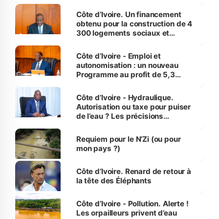
inédit » (Cne Yassoungo Koné ®)
Côte d’Ivoire. Un financement
obtenu pour la construction de 4
300 logements sociaux et
économiques à Abidjan, Bouaké
et Yamoussoukro
Côte d’Ivoire - Emploi et
autonomisation : un nouveau
Programme au profit de 5,3
millions de jeunes
Côte d’Ivoire - Hydraulique.
Autorisation ou taxe pour puiser
de l’eau ? Les précisions
d’Assahoré
Requiem pour le N’Zi (ou pour
mon pays ?)
Côte d’Ivoire. Renard de retour à
la tête des Éléphants
Côte d’Ivoire - Pollution. Alerte !
Les orpailleurs privent d’eau