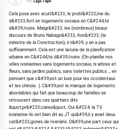
Par:
Lago Tape
Cela pose avec acuit&#233; le probl&#232;me du
d&#233;ficit en logements sociaux en C&#244;te
d&#39;Ivoire. Malgr&#233; les (nombreux) beaux
discours de Bruno Nabagn&#233; Kon&#233; (le
ministre de la Construction), il n&#39; y en a pas
suffisamment. Cela est une lacune de la planification
urbaine en C&#244;te d&#39;Ivoire. (On planifie nos
villes ivoiriennes sans logements sociaux, ni arbres et
fleurs, sans jardins publics, sans toilettes publics…, en
pensant que c&#39;est un luxe pour les occidentaux
et les chinois…). C&#39;est le manque de logements
abordables qui fait que beaucoup de familles se
retrouvent dans ces quartiers dits
&quot;pr&#233;caires&quot;. Oui &#224; la TV
ivoirienne ils ont bien dit au JT qu&#39;il y avait deux
cat&#233;gories de riverains. D&#39;une part ceux qui
ont d&#233;j&#224; &#233;t&#233; indemnis&#233;s