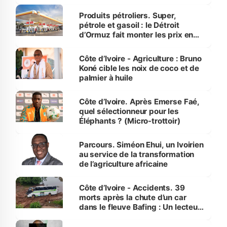
protection des espèces
menacées
Produits pétroliers. Super,
pétrole et gasoil : le Détroit
d’Ormuz fait monter les prix en
Côte d’Ivoire
Côte d’Ivoire - Agriculture : Bruno
Koné cible les noix de coco et de
palmier à huile
Côte d’Ivoire. Après Emerse Faé,
quel sélectionneur pour les
Éléphants ? (Micro-trottoir)
Parcours. Siméon Ehui, un Ivoirien
au service de la transformation
de l’agriculture africaine
Côte d’Ivoire - Accidents. 39
morts après la chute d’un car
dans le fleuve Bafing : Un lecteur
dénonce la légèreté du ministère
des Transports