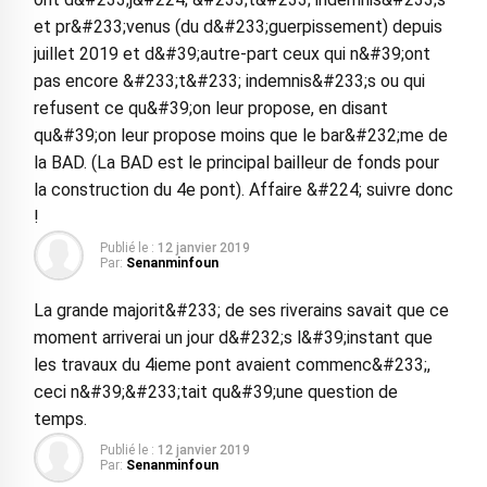
et pr&#233;venus (du d&#233;guerpissement) depuis
juillet 2019 et d&#39;autre-part ceux qui n&#39;ont
pas encore &#233;t&#233; indemnis&#233;s ou qui
refusent ce qu&#39;on leur propose, en disant
qu&#39;on leur propose moins que le bar&#232;me de
la BAD. (La BAD est le principal bailleur de fonds pour
la construction du 4e pont). Affaire &#224; suivre donc
!
Publié le :
12 janvier 2019
Par:
Senanminfoun
La grande majorit&#233; de ses riverains savait que ce
moment arriverai un jour d&#232;s l&#39;instant que
les travaux du 4ieme pont avaient commenc&#233;,
ceci n&#39;&#233;tait qu&#39;une question de
temps.
Publié le :
12 janvier 2019
Par:
Senanminfoun