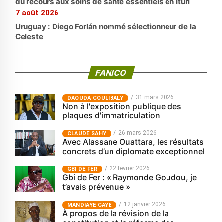
du recours aux soins de santé essentiels en Ituri
7 août 2026
Uruguay : Diego Forlán nommé sélectionneur de la
Celeste
FANICO
31 mars 2026
‎DAOUDA COULIBALY
Non à l'exposition publique des
plaques d'immatriculation
26 mars 2026
CLAUDE SAHY
Avec Alassane Ouattara, les résultats
concrets d’un diplomate exceptionnel
22 février 2026
GBI DE FER
Gbi de Fer : « Raymonde Goudou, je
t’avais prévenue »
12 janvier 2026
MANDIAYE GAYE
À propos de la révision de la