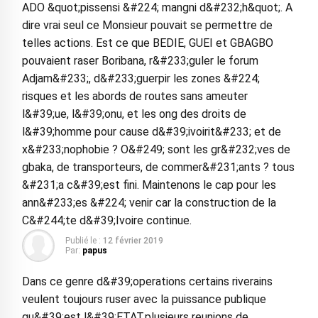
ADO &quot;pissensi &#224; mangni d&#232;h&quot;. A
dire vrai seul ce Monsieur pouvait se permettre de
telles actions. Est ce que BEDIE, GUEI et GBAGBO
pouvaient raser Boribana, r&#233;guler le forum
Adjam&#233;, d&#233;guerpir les zones &#224;
risques et les abords de routes sans ameuter
l&#39;ue, l&#39;onu, et les ong des droits de
l&#39;homme pour cause d&#39;ivoirit&#233; et de
x&#233;nophobie ? O&#249; sont les gr&#232;ves de
gbaka, de transporteurs, de commer&#231;ants ? tous
&#231;a c&#39;est fini. Maintenons le cap pour les
ann&#233;es &#224; venir car la construction de la
C&#244;te d&#39;Ivoire continue.
Publié le :
12 février 2019
Par:
papus
Dans ce genre d&#39;operations certains riverains
veulent toujours ruser avec la puissance publique
qu&#39;est l&#39;ETAT,plusieurs reunions de