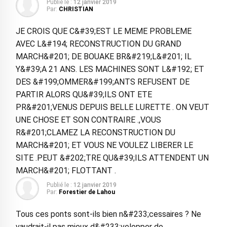
Publié le :
12 janvier 2019
Par:
CHRISTIAN
JE CROIS QUE C&#39;EST LE MEME PROBLEME
AVEC L&#194; RECONSTRUCTION DU GRAND
MARCH&#201; DE BOUAKE BR&#219;L&#201; IL
Y&#39;A 21 ANS. LES MACHINES SONT L&#192; ET
DES &#199;OMMER&#199;ANTS REFUSENT DE
PARTIR ALORS QU&#39;ILS ONT ETE
PR&#201;VENUS DEPUIS BELLE LURETTE . ON VEUT
UNE CHOSE ET SON CONTRAIRE .,VOUS
R&#201;CLAMEZ LA RECONSTRUCTION DU
MARCH&#201; ET VOUS NE VOULEZ LIBERER LE
SITE .PEUT &#202;TRE QU&#39;ILS ATTENDENT UN
MARCH&#201; FLOTTANT .
Publié le :
12 janvier 2019
Par:
Forestier de Lahou
Tous ces ponts sont-ils bien n&#233;cessaires ? Ne
vaudrait-il pas mieux d&#233;velopper de