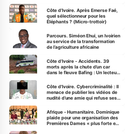
Côte d’Ivoire. Après Emerse Faé,
quel sélectionneur pour les
Éléphants ? (Micro-trottoir)
Parcours. Siméon Ehui, un Ivoirien
au service de la transformation
de l’agriculture africaine
Côte d’Ivoire - Accidents. 39
morts après la chute d’un car
dans le fleuve Bafing : Un lecteur
dénonce la légèreté du ministère
des Transports
Côte d'Ivoire. Cybercriminalité : Il
menace de publier les vidéos de
nudité d’une amie qui refuse ses
avances
Afrique - Humanitaire. Dominique
plaide pour une organisation des
Premières Dames « plus forte et
influente, dont l'impact s'affirme