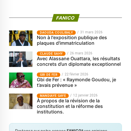
FANICO
31 mars 2026
‎DAOUDA COULIBALY
Non à l'exposition publique des
plaques d'immatriculation
26 mars 2026
CLAUDE SAHY
Avec Alassane Ouattara, les résultats
concrets d’un diplomate exceptionnel
22 février 2026
GBI DE FER
Gbi de Fer : « Raymonde Goudou, je
t’avais prévenue »
12 janvier 2026
MANDIAYE GAYE
À propos de la révision de la
constitution et la réforme des
institutions.
Partagez sur notre espace
FANICO*
vos opinions