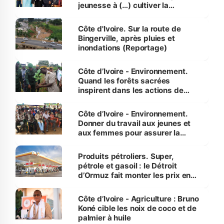
jeunesse à (…) cultiver la
compétence et l’intégrité »
(Alassane Ouattara
Côte d'Ivoire. Sur la route de
Bingerville, après pluies et
inondations (Reportage)
Côte d’Ivoire - Environnement.
Quand les forêts sacrées
inspirent dans les actions de
reboisement
Côte d’Ivoire - Environnement.
Donner du travail aux jeunes et
aux femmes pour assurer la
protection des espèces
menacées
Produits pétroliers. Super,
pétrole et gasoil : le Détroit
d’Ormuz fait monter les prix en
Côte d’Ivoire
Côte d’Ivoire - Agriculture : Bruno
Koné cible les noix de coco et de
palmier à huile