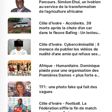
Parcours. Siméon Ehui, un Ivoirien
au service de la transformation
de l’agriculture africaine
Côte d’Ivoire - Accidents. 39
morts après la chute d’un car
dans le fleuve Bafing : Un lecteur
dénonce la légèreté du ministère
des Transports
Côte d'Ivoire. Cybercriminalité : Il
menace de publier les vidéos de
nudité d’une amie qui refuse ses
avances
Afrique - Humanitaire. Dominique
plaide pour une organisation des
Premières Dames « plus forte et
influente, dont l'impact s'affirme
sur la scène internationale »
TF1 : une photo fake qui fait des
vagues
Côte d’Ivoire - Football. La
Fédération siffle la fin de match