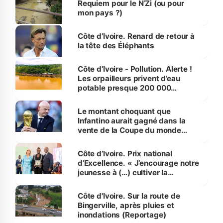
Requiem pour le N’Zi (ou pour
mon pays ?)
Côte d’Ivoire. Renard de retour à
la tête des Éléphants
Côte d’Ivoire - Pollution. Alerte !
Les orpailleurs privent d’eau
potable presque 200 000
habitants autour d’Agboville
Le montant choquant que
Infantino aurait gagné dans la
vente de la Coupe du monde
révélé
Côte d’Ivoire. Prix national
d’Excellence. « J’encourage notre
jeunesse à (…) cultiver la
compétence et l’intégrité »
(Alassane Ouattara
Côte d'Ivoire. Sur la route de
Bingerville, après pluies et
inondations (Reportage)