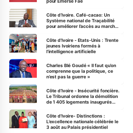
pour Emerse Faé
Côte d’Ivoire. Café-cacao: Un
Système national de Traçabilité
pour améliorer l’accès au marché
international
Côte d'Ivoire - Etats-Unis : Trente
jeunes Ivoiriens formés à
l'intelligence artificielle
Charles Blé Goudé « Il faut qu’on
comprenne que la politique, ce
n’est pas la guerre »
Côte d’Ivoire - Insécurité foncière.
Le Tribunal ordonne la démolition
de 1 405 logements inaugurés
par le Premier ministre à Grand-
Bassam
Côte d'Ivoire- Distinctions :
L’excellence nationale célébrée le
3 août au Palais présidentiel