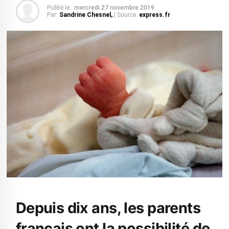
Publié le :
mercredi 27 novembre 2019
Par:
Sandrine Chesnel,
| Source:
express.fr
Depuis dix ans, les parents
français ont la possibilité de