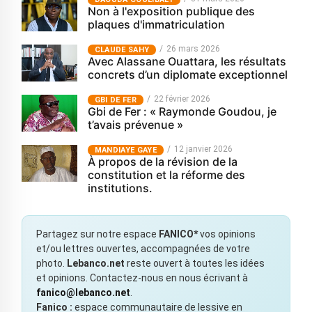
Non à l'exposition publique des
plaques d'immatriculation
26 mars 2026
CLAUDE SAHY
Avec Alassane Ouattara, les résultats
concrets d’un diplomate exceptionnel
22 février 2026
GBI DE FER
Gbi de Fer : « Raymonde Goudou, je
t’avais prévenue »
12 janvier 2026
MANDIAYE GAYE
À propos de la révision de la
constitution et la réforme des
institutions.
Partagez sur notre espace
FANICO*
vos opinions
et/ou lettres ouvertes, accompagnées de votre
photo.
Lebanco.net
reste ouvert à toutes les idées
et opinions. Contactez-nous en nous écrivant à
fanico@lebanco.net
.
Fanico :
espace communautaire de lessive en