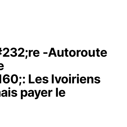
&#232;re -Autoroute
e
0;: Les Ivoiriens
is payer le