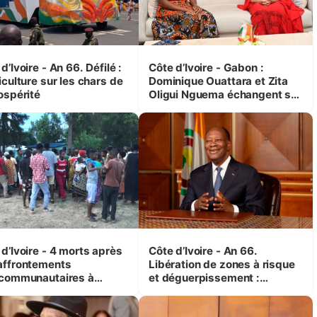
d’Ivoire - An 66. Défilé :
Côte d’Ivoire - Gabon :
iculture sur les chars de
Dominique Ouattara et Zita
ospérité
Oligui Nguema échangent sur
leurs initiatives en faveur des
femmes et des enfants
d’Ivoire - 4 morts après
Côte d’Ivoire - An 66.
affrontements
Libération de zones à risque
rcommunautaires à
et déguerpissement :
andji (Alepé) - Notre
Ouattara assure du « strict
espondant au milieu des
respect de l'Etat de droit pour