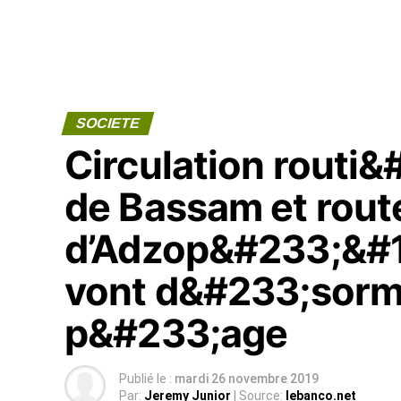
SOCIETE
Circulation routi
de Bassam et rout
d’Adzop&#233;&#16
vont d&#233;sorma
p&#233;age
Publié le :
mardi 26 novembre 2019
Par:
Jeremy Junior
| Source:
lebanco.net