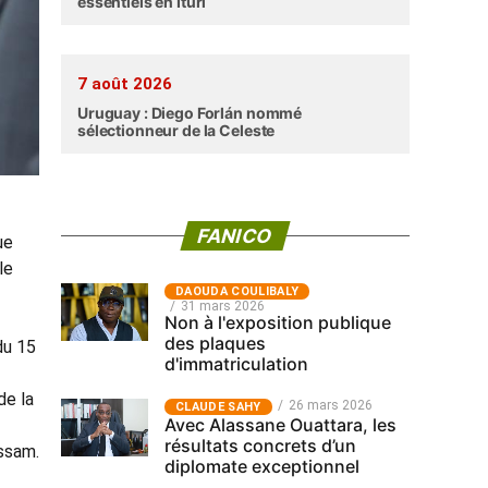
essentiels en Ituri
7 août 2026
Uruguay : Diego Forlán nommé
sélectionneur de la Celeste
FANICO
ue
le
‎DAOUDA COULIBALY
31 mars 2026
Non à l'exposition publique
des plaques
du 15
d'immatriculation
de la
26 mars 2026
CLAUDE SAHY
Avec Alassane Ouattara, les
résultats concrets d’un
assam.
diplomate exceptionnel