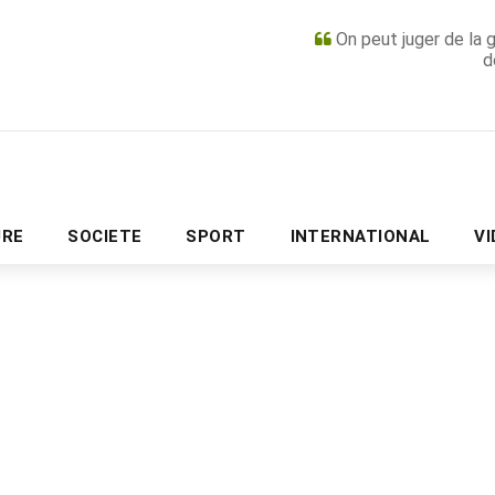
On peut juger de la 
d
PUBLICITÉ
URE
SOCIETE
SPORT
INTERNATIONAL
V