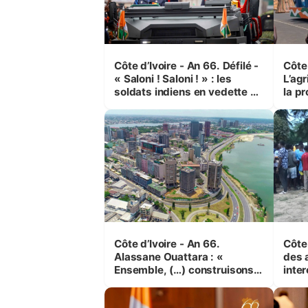
Côte d’Ivoire - An 66. Défilé -
Côte 
« Saloni ! Saloni ! » : les
L’agr
soldats indiens en vedette à
la pr
Yop’ City
Côte d’Ivoire - An 66.
Côte 
Alassane Ouattara : «
des 
Ensemble, (…) construisons
inte
une grande nation pour nous-
Koss
mêmes et pour les
corr