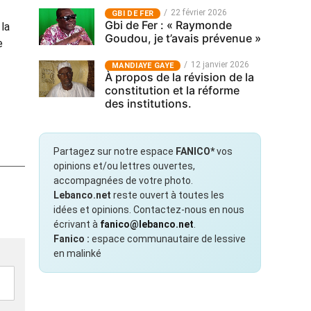
22 février 2026
GBI DE FER
Gbi de Fer : « Raymonde
la
Goudou, je t’avais prévenue »
e
12 janvier 2026
MANDIAYE GAYE
À propos de la révision de la
constitution et la réforme
des institutions.
Partagez sur notre espace
FANICO*
vos
opinions et/ou lettres ouvertes,
accompagnées de votre photo.
Lebanco.net
reste ouvert à toutes les
idées et opinions. Contactez-nous en nous
écrivant à
fanico@lebanco.net
.
Fanico :
espace communautaire de lessive
en malinké