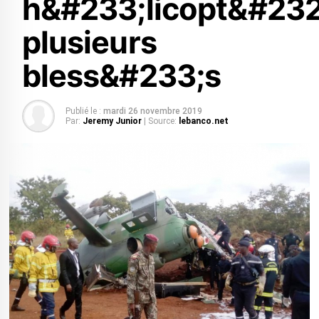
h&#233;licopt&#232
plusieurs
bless&#233;s
Publié le :
mardi 26 novembre 2019
Par:
Jeremy Junior
| Source:
lebanco.net