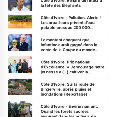
Côte d’Ivoire. Renard de retour à
la tête des Éléphants
Côte d’Ivoire - Pollution. Alerte !
Les orpailleurs privent d’eau
potable presque 200 000
habitants autour d’Agboville
Le montant choquant que
Infantino aurait gagné dans la
vente de la Coupe du monde
révélé
Côte d’Ivoire. Prix national
d’Excellence. « J’encourage notre
jeunesse à (…) cultiver la
compétence et l’intégrité »
(Alassane Ouattara
Côte d'Ivoire. Sur la route de
Bingerville, après pluies et
inondations (Reportage)
Côte d’Ivoire - Environnement.
Quand les forêts sacrées
inspirent dans les actions de