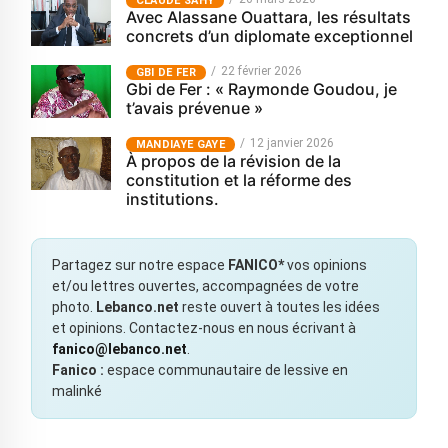
CLAUDE SAHY
Avec Alassane Ouattara, les résultats
concrets d’un diplomate exceptionnel
22 février 2026
GBI DE FER
Gbi de Fer : « Raymonde Goudou, je
t’avais prévenue »
12 janvier 2026
MANDIAYE GAYE
À propos de la révision de la
constitution et la réforme des
institutions.
Partagez sur notre espace
FANICO*
vos opinions
et/ou lettres ouvertes, accompagnées de votre
photo.
Lebanco.net
reste ouvert à toutes les idées
et opinions. Contactez-nous en nous écrivant à
fanico@lebanco.net
.
Fanico :
espace communautaire de lessive en
malinké