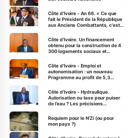
Côte d’Ivoire - An 66. « Ce que
fait le Président de la République
aux Anciens Combattants, c'est
inédit » (Cne Yassoungo Koné ®)
Côte d’Ivoire. Un financement
obtenu pour la construction de 4
300 logements sociaux et
économiques à Abidjan, Bouaké
et Yamoussoukro
Côte d’Ivoire - Emploi et
autonomisation : un nouveau
Programme au profit de 5,3
millions de jeunes
Côte d’Ivoire - Hydraulique.
Autorisation ou taxe pour puiser
de l’eau ? Les précisions
d’Assahoré
Requiem pour le N’Zi (ou pour
mon pays ?)