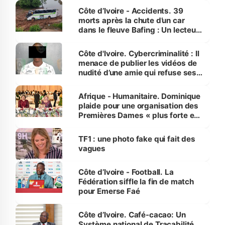
Côte d’Ivoire - Accidents. 39
morts après la chute d’un car
dans le fleuve Bafing : Un lecteur
dénonce la légèreté du ministère
des Transports
Côte d'Ivoire. Cybercriminalité : Il
menace de publier les vidéos de
nudité d’une amie qui refuse ses
avances
Afrique - Humanitaire. Dominique
plaide pour une organisation des
Premières Dames « plus forte et
influente, dont l'impact s'affirme
sur la scène internationale »
TF1 : une photo fake qui fait des
vagues
Côte d’Ivoire - Football. La
Fédération siffle la fin de match
pour Emerse Faé
Côte d’Ivoire. Café-cacao: Un
Système national de Traçabilité