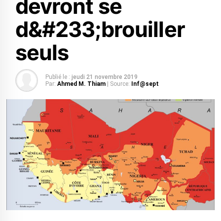
devront se
d&#233;brouiller
seuls
Publié le :
jeudi 21 novembre 2019
Par:
Ahmed M. Thiam
| Source:
Inf@sept