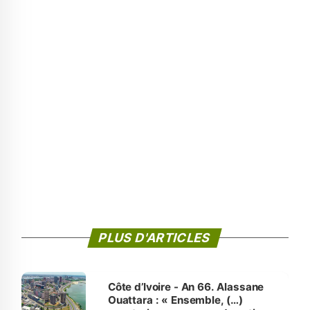
PLUS D'ARTICLES
Côte d’Ivoire - An 66. Alassane
Ouattara : « Ensemble, (…)