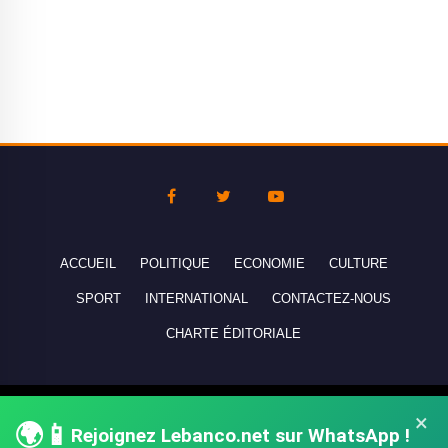
ACCUEIL
POLITIQUE
ECONOMIE
CULTURE
SPORT
INTERNATIONAL
CONTACTEZ-NOUS
CHARTE ÉDITORIALE
Copyright © 2010-2026 lebanco.net - Tous droits de reproduction
×
🌍📱
réservés - All rights reserved.
Rejoignez Lebanco.net sur WhatsApp !