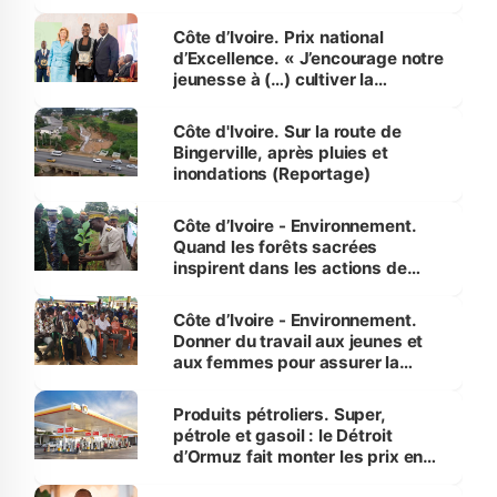
révélé
Côte d’Ivoire. Prix national
d’Excellence. « J’encourage notre
jeunesse à (…) cultiver la
compétence et l’intégrité »
(Alassane Ouattara
Côte d'Ivoire. Sur la route de
Bingerville, après pluies et
inondations (Reportage)
Côte d’Ivoire - Environnement.
Quand les forêts sacrées
inspirent dans les actions de
reboisement
Côte d’Ivoire - Environnement.
Donner du travail aux jeunes et
aux femmes pour assurer la
protection des espèces
menacées
Produits pétroliers. Super,
pétrole et gasoil : le Détroit
d’Ormuz fait monter les prix en
Côte d’Ivoire