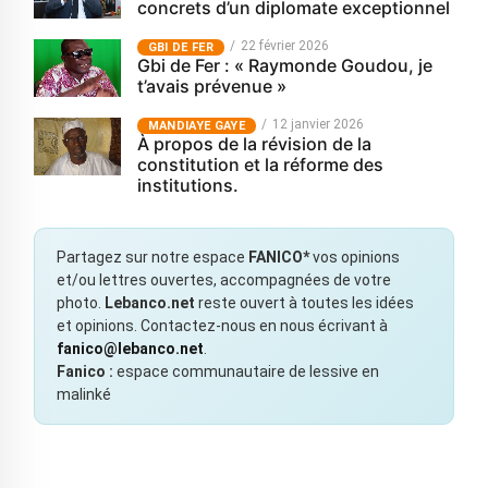
concrets d’un diplomate exceptionnel
22 février 2026
GBI DE FER
Gbi de Fer : « Raymonde Goudou, je
t’avais prévenue »
12 janvier 2026
MANDIAYE GAYE
À propos de la révision de la
constitution et la réforme des
institutions.
Partagez sur notre espace
FANICO*
vos opinions
et/ou lettres ouvertes, accompagnées de votre
photo.
Lebanco.net
reste ouvert à toutes les idées
et opinions. Contactez-nous en nous écrivant à
fanico@lebanco.net
.
Fanico :
espace communautaire de lessive en
malinké