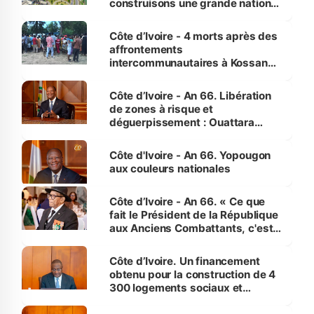
construisons une grande nation
pour nous-mêmes et pour les
générations futures »
Côte d’Ivoire - 4 morts après des
affrontements
intercommunautaires à Kossandji
(Alepé) - Notre correspondant au
milieu des sinistrés
Côte d’Ivoire - An 66. Libération
de zones à risque et
déguerpissement : Ouattara
assure du « strict respect de
l'Etat de droit pour préserver les
Côte d'Ivoire - An 66. Yopougon
vies humaines »
aux couleurs nationales
Côte d’Ivoire - An 66. « Ce que
fait le Président de la République
aux Anciens Combattants, c'est
inédit » (Cne Yassoungo Koné ®)
Côte d’Ivoire. Un financement
obtenu pour la construction de 4
300 logements sociaux et
économiques à Abidjan, Bouaké