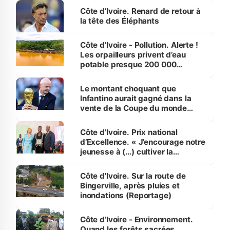
Côte d’Ivoire. Renard de retour à
la tête des Éléphants
Côte d’Ivoire - Pollution. Alerte !
Les orpailleurs privent d’eau
potable presque 200 000
habitants autour d’Agboville
Le montant choquant que
Infantino aurait gagné dans la
vente de la Coupe du monde
révélé
Côte d’Ivoire. Prix national
d’Excellence. « J’encourage notre
jeunesse à (…) cultiver la
compétence et l’intégrité »
(Alassane Ouattara
Côte d'Ivoire. Sur la route de
Bingerville, après pluies et
inondations (Reportage)
Côte d’Ivoire - Environnement.
Quand les forêts sacrées