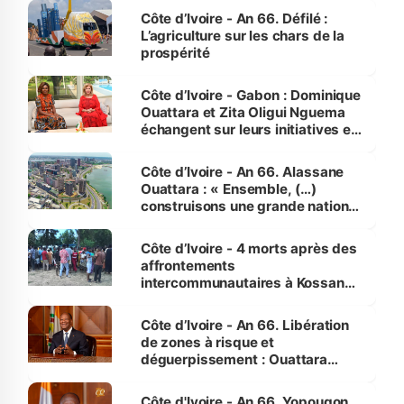
Côte d’Ivoire - An 66. Défilé :
L’agriculture sur les chars de la
prospérité
Côte d’Ivoire - Gabon : Dominique
Ouattara et Zita Oligui Nguema
échangent sur leurs initiatives en
faveur des femmes et des
enfants
Côte d’Ivoire - An 66. Alassane
Ouattara : « Ensemble, (…)
construisons une grande nation
pour nous-mêmes et pour les
générations futures »
Côte d’Ivoire - 4 morts après des
affrontements
intercommunautaires à Kossandji
(Alepé) - Notre correspondant au
milieu des sinistrés
Côte d’Ivoire - An 66. Libération
de zones à risque et
déguerpissement : Ouattara
assure du « strict respect de
l'Etat de droit pour préserver les
Côte d'Ivoire - An 66. Yopougon