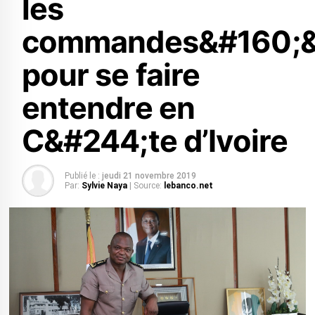
les
commandes&#160;&
pour se faire
entendre en
C&#244;te d’Ivoire
Publié le :
jeudi 21 novembre 2019
Par:
Sylvie Naya
| Source:
lebanco.net