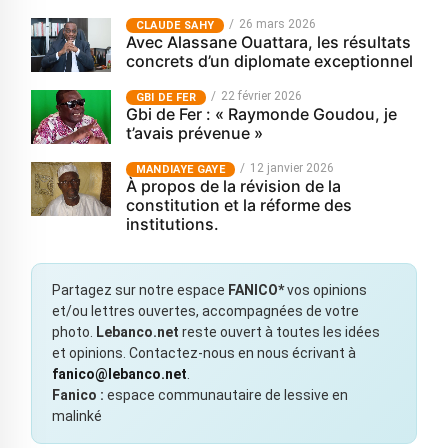
26 mars 2026
CLAUDE SAHY
Avec Alassane Ouattara, les résultats
concrets d’un diplomate exceptionnel
22 février 2026
GBI DE FER
Gbi de Fer : « Raymonde Goudou, je
t’avais prévenue »
12 janvier 2026
MANDIAYE GAYE
À propos de la révision de la
constitution et la réforme des
institutions.
Partagez sur notre espace
FANICO*
vos opinions
et/ou lettres ouvertes, accompagnées de votre
photo.
Lebanco.net
reste ouvert à toutes les idées
et opinions. Contactez-nous en nous écrivant à
fanico@lebanco.net
.
Fanico :
espace communautaire de lessive en
malinké