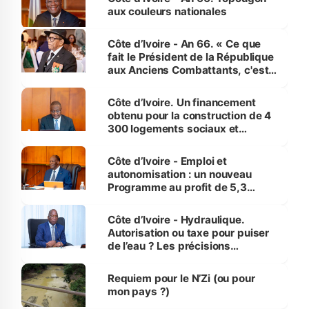
vies humaines »
aux couleurs nationales
Côte d’Ivoire - An 66. « Ce que
fait le Président de la République
aux Anciens Combattants, c'est
inédit » (Cne Yassoungo Koné ®)
Côte d’Ivoire. Un financement
obtenu pour la construction de 4
300 logements sociaux et
économiques à Abidjan, Bouaké
et Yamoussoukro
Côte d’Ivoire - Emploi et
autonomisation : un nouveau
Programme au profit de 5,3
millions de jeunes
Côte d’Ivoire - Hydraulique.
Autorisation ou taxe pour puiser
de l’eau ? Les précisions
d’Assahoré
Requiem pour le N’Zi (ou pour
mon pays ?)