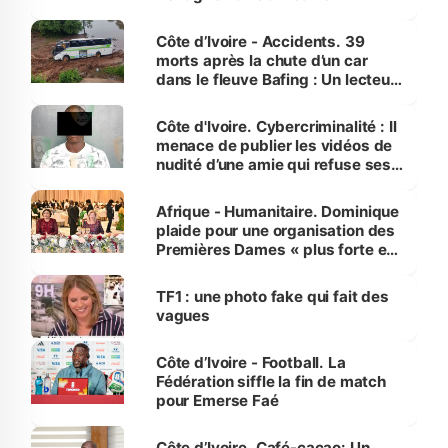
Côte d’Ivoire - Accidents. 39
morts après la chute d’un car
dans le fleuve Bafing : Un lecteur
dénonce la légèreté du ministère
des Transports
Côte d'Ivoire. Cybercriminalité : Il
menace de publier les vidéos de
nudité d’une amie qui refuse ses
avances
Afrique - Humanitaire. Dominique
plaide pour une organisation des
Premières Dames « plus forte et
influente, dont l'impact s'affirme
sur la scène internationale »
TF1 : une photo fake qui fait des
vagues
Côte d’Ivoire - Football. La
Fédération siffle la fin de match
pour Emerse Faé
Côte d’Ivoire. Café-cacao: Un