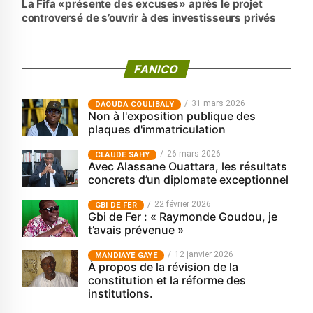
La Fifa «présente des excuses» après le projet
controversé de s’ouvrir à des investisseurs privés
FANICO
31 mars 2026
‎DAOUDA COULIBALY
Non à l'exposition publique des
plaques d'immatriculation
26 mars 2026
CLAUDE SAHY
Avec Alassane Ouattara, les résultats
concrets d’un diplomate exceptionnel
22 février 2026
GBI DE FER
Gbi de Fer : « Raymonde Goudou, je
t’avais prévenue »
12 janvier 2026
MANDIAYE GAYE
À propos de la révision de la
constitution et la réforme des
institutions.