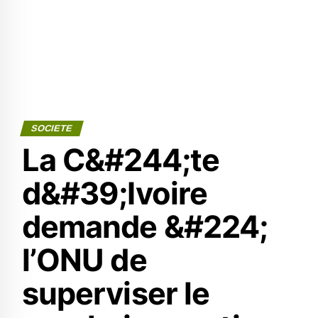
SOCIETE
La C&#244;te
d&#39;Ivoire
demande &#224;
l’ONU de
superviser le