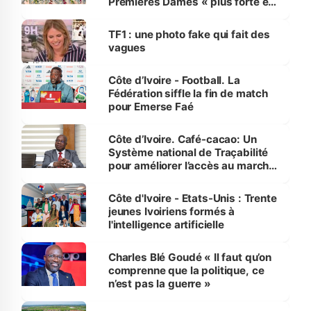
Premières Dames « plus forte et
influente, dont l'impact s'affirme
sur la scène internationale »
TF1 : une photo fake qui fait des
vagues
Côte d’Ivoire - Football. La
Fédération siffle la fin de match
pour Emerse Faé
Côte d’Ivoire. Café-cacao: Un
Système national de Traçabilité
pour améliorer l’accès au marché
international
Côte d'Ivoire - Etats-Unis : Trente
jeunes Ivoiriens formés à
l'intelligence artificielle
Charles Blé Goudé « Il faut qu’on
comprenne que la politique, ce
n’est pas la guerre »