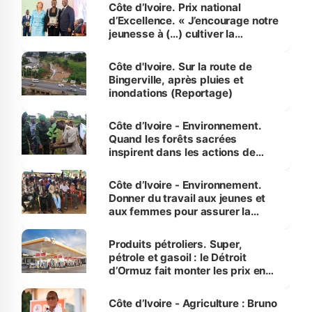
Côte d’Ivoire. Prix national
d’Excellence. « J’encourage notre
jeunesse à (…) cultiver la
compétence et l’intégrité »
(Alassane Ouattara
Côte d'Ivoire. Sur la route de
Bingerville, après pluies et
inondations (Reportage)
Côte d’Ivoire - Environnement.
Quand les forêts sacrées
inspirent dans les actions de
reboisement
Côte d’Ivoire - Environnement.
Donner du travail aux jeunes et
aux femmes pour assurer la
protection des espèces
menacées
Produits pétroliers. Super,
pétrole et gasoil : le Détroit
d’Ormuz fait monter les prix en
Côte d’Ivoire
Côte d’Ivoire - Agriculture : Bruno