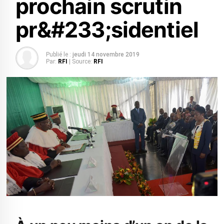
prochain scrutin
pr&#233;sidentiel
Publié le :
jeudi 14 novembre 2019
Par:
RFI
| Source:
RFI