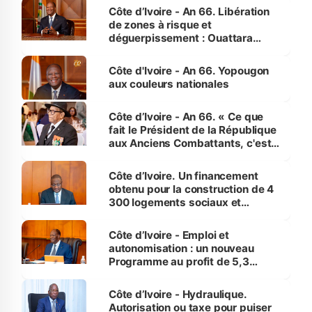
milieu des sinistrés
Côte d’Ivoire - An 66. Libération
de zones à risque et
déguerpissement : Ouattara
assure du « strict respect de
l'Etat de droit pour préserver les
Côte d'Ivoire - An 66. Yopougon
vies humaines »
aux couleurs nationales
Côte d’Ivoire - An 66. « Ce que
fait le Président de la République
aux Anciens Combattants, c'est
inédit » (Cne Yassoungo Koné ®)
Côte d’Ivoire. Un financement
obtenu pour la construction de 4
300 logements sociaux et
économiques à Abidjan, Bouaké
et Yamoussoukro
Côte d’Ivoire - Emploi et
autonomisation : un nouveau
Programme au profit de 5,3
millions de jeunes
Côte d’Ivoire - Hydraulique.
Autorisation ou taxe pour puiser