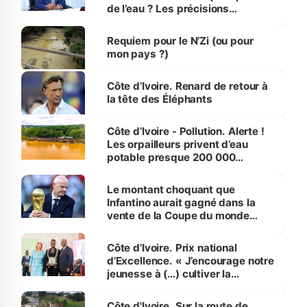
de l’eau ? Les précisions
d’Assahoré
Requiem pour le N’Zi (ou pour
mon pays ?)
Côte d’Ivoire. Renard de retour à
la tête des Éléphants
Côte d’Ivoire - Pollution. Alerte !
Les orpailleurs privent d’eau
potable presque 200 000
habitants autour d’Agboville
Le montant choquant que
Infantino aurait gagné dans la
vente de la Coupe du monde
révélé
Côte d’Ivoire. Prix national
d’Excellence. « J’encourage notre
jeunesse à (…) cultiver la
compétence et l’intégrité »
(Alassane Ouattara
Côte d'Ivoire. Sur la route de