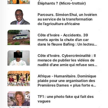
Éléphants ? (Micro-trottoir)
Parcours. Siméon Ehui, un Ivoirien
au service de la transformation
de l’agriculture africaine
Côte d’Ivoire - Accidents. 39
morts après la chute d’un car
dans le fleuve Bafing : Un lecteur
dénonce la légèreté du ministère
des Transports
Côte d'Ivoire. Cybercriminalité : Il
menace de publier les vidéos de
nudité d’une amie qui refuse ses
avances
Afrique - Humanitaire. Dominique
plaide pour une organisation des
Premières Dames « plus forte et
influente, dont l'impact s'affirme
sur la scène internationale »
TF1 : une photo fake qui fait des
vagues