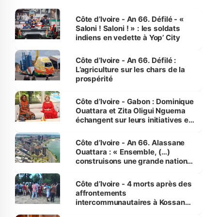
Côte d’Ivoire - An 66. Défilé - «
Saloni ! Saloni ! » : les soldats
indiens en vedette à Yop’ City
Côte d’Ivoire - An 66. Défilé :
L’agriculture sur les chars de la
prospérité
Côte d’Ivoire - Gabon : Dominique
Ouattara et Zita Oligui Nguema
échangent sur leurs initiatives en
faveur des femmes et des
enfants
Côte d’Ivoire - An 66. Alassane
Ouattara : « Ensemble, (…)
construisons une grande nation
pour nous-mêmes et pour les
générations futures »
Côte d’Ivoire - 4 morts après des
affrontements
intercommunautaires à Kossandji
(Alepé) - Notre correspondant au