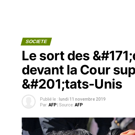
SOCIETE
Le sort des &#171
devant la Cour s
&#201;tats-Unis
Publié le :
lundi 11 novembre 2019
Par:
AFP
| Source:
AFP