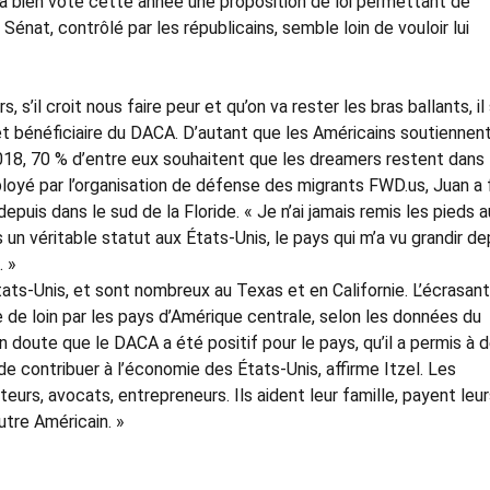
a bien voté cette année une proposition de loi permettant de
Sénat, contrôlé par les républicains, semble loin de vouloir lui
 s’il croit nous faire peur et qu’on va rester les bras ballants, il
t bénéficiaire du DACA. D’autant que les Américains soutiennent
8, 70 % d’entre eux souhaitent que les dreamers restent dans 
loyé par l’organisation de défense des migrants FWD.us, Juan a f
epuis dans le sud de la Floride. « Je n’ai jamais remis les pieds a
s un véritable statut aux États-Unis, le pays qui m’a vu grandir de
. »
ats-Unis, et sont nombreux au Texas et en Californie. L’écrasan
e de loin par les pays d’Amérique centrale, selon les données du
un doute que le DACA a été positif pour le pays, qu’il a permis à 
de contribuer à l’économie des États-Unis, affirme Itzel. Les
eurs, avocats, entrepreneurs. Ils aident leur famille, payent leu
tre Américain. »