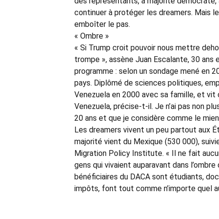
des représentants, à majorité démocrate, 
continuer à protéger les dreamers. Mais le 
emboîter le pas.
« Ombre »
« Si Trump croit pouvoir nous mettre dehors,
trompe », assène Juan Escalante, 30 ans e
programme : selon un sondage mené en 201
pays. Diplômé de sciences politiques, emp
Venezuela en 2000 avec sa famille, et vit d
Venezuela, précise-t-il. Je n’ai pas non plu
20 ans et que je considère comme le mien
Les dreamers vivent un peu partout aux Ét
majorité vient du Mexique (530 000), suivi
Migration Policy Institute. « Il ne fait auc
gens qui vivaient auparavant dans l’ombre 
bénéficiaires du DACA sont étudiants, doct
impôts, font tout comme n’importe quel au