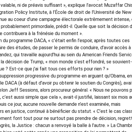
 valable, ni de préavis suffisant », explique l’avocat Muzaffar Chis
ation Policy Institute, à l’École de droit de l’Université de New
nnue au coeur d’une campagne électorale extrêmement intense,
probablement primordiale, prédit-il. Quelle que soit la décision d
le contribuera à la frénésie du moment ».
du programme DACA, « c’était enfin l’espoir, après toutes ces
 faire des études, de passer le permis de conduire, d’avoir accès à
ndez, qui travaille aujourd’hui au sein du American Friends Servi
la décision de Trump, « mon monde s’est effondré, se souvient-
e ? Est-ce que j’ai fait tous ces efforts pour rien ? »
suppression progressive du programme en arguant qu’Obama, en
 le DACA (à défaut d’avoir pu obtenir le soutien du Congrès), avai
elon Jeff Sessions, alors procureur général. « Nous ne pouvons 
c’est aussi simple que cela », avait-il justifié, laissant six mois a
epuis ce jour, aucune nouvelle demande n’est examinée, mais
rs en justice, continué à bénéficier du statut. « C’est le cas clas
ement font tout pour ne surtout pas prendre de décision, regret
rès, la Justice : chacun a renvoyé la balle à l’autre. » La Chamb