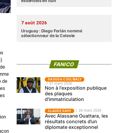
essentiels en Ituri
7 août 2026
Uruguay : Diego Forlán nommé
sélectionneur de la Celeste
ns
).
FANICO
 de
comme
‎DAOUDA COULIBALY
p de
31 mars 2026
Non à l'exposition publique
des
des plaques
des
d'immatriculation
26 mars 2026
CLAUDE SAHY
Avec Alassane Ouattara, les
tion
résultats concrets d’un
diplomate exceptionnel
façon