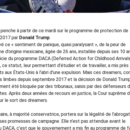
e penche à partir de ce mardi sur le programme de protection de
 2017 par
Donald Trump
.
é ce « sentiment de panique, quasi paralysant », de la peur de
mme d’origine mexicaine, âgée de 26 ans, installée depuis ses 10 a
icie du programme DACA (Deferred Action for Childhood Arrivals
 statut, leur permettant d’étudier et de travailler, a mis près
ts aux États-Unis à l’abri d’une expulsion. Mais ces dreamers, 
les limbes depuis septembre 2017 et la décision de Donald Trum
ement été bloquée par des tribunaux, saisis par des défenseurs 
tes. Après deux années de recours en justice, la Cour suprême 
ur le sort des dreamers.
aire, à majorité conservatrice, portera sur la légalité de l’abroga
ses promesses de campagne. Elle n’est pas attendue avant le
u DACA, c’est que le gouvernement a mis fin au programme de 