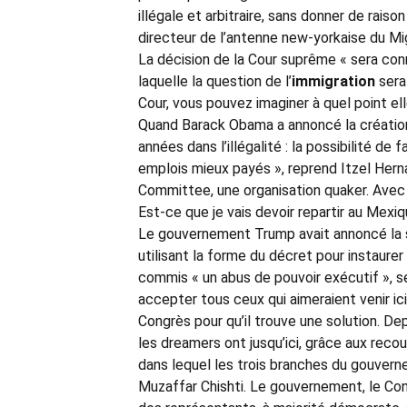
illégale et arbitraire, sans donner de raison
directeur de l’antenne new-yorkaise du Migr
La décision de la Cour suprême « sera co
laquelle la question de l’
immigration
sera 
Cour, vous pouvez imaginer à quel point el
Quand Barack Obama a annoncé la création 
années dans l’illégalité : la possibilité de
emplois mieux payés », reprend Itzel Herna
Committee, une organisation quaker. Avec 
Est-ce que je vais devoir repartir au Mexiqu
Le gouvernement Trump avait annoncé la 
utilisant la forme du décret pour instaurer
commis « un abus de pouvoir exécutif », s
accepter tous ceux qui aimeraient venir ici, 
Congrès pour qu’il trouve une solution. D
les dreamers ont jusqu’ici, grâce aux recou
dans lequel les trois branches du gouvern
Muzaffar Chishti. Le gouvernement, le Cong