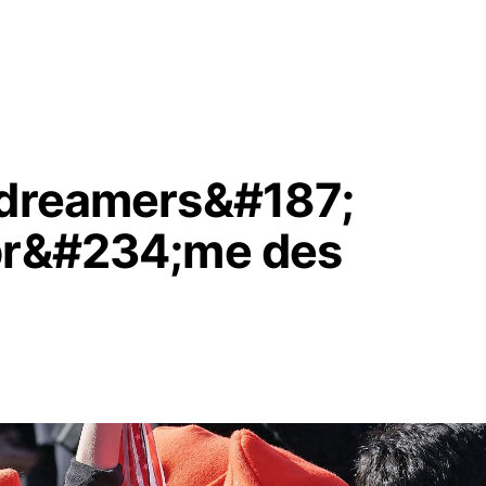
;dreamers&#187;
upr&#234;me des