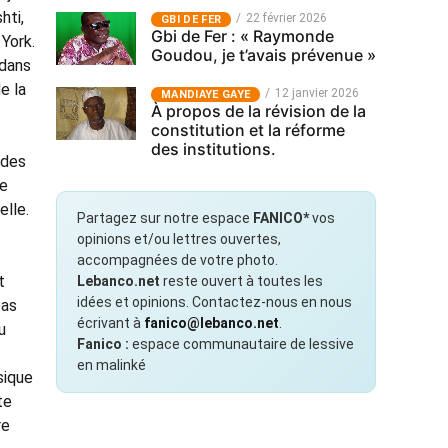
hti,
22 février 2026
GBI DE FER
Gbi de Fer : « Raymonde
 York.
Goudou, je t’avais prévenue »
 dans
e la
12 janvier 2026
MANDIAYE GAYE
À propos de la révision de la
constitution et la réforme
des institutions.
 des
ce
elle.
Partagez sur notre espace
FANICO*
vos
opinions et/ou lettres ouvertes,
accompagnées de votre photo.
t
Lebanco.net
reste ouvert à toutes les
idées et opinions. Contactez-nous en nous
pas
écrivant à
fanico@lebanco.net
.
u
Fanico :
espace communautaire de lessive
en malinké
sique
te
re