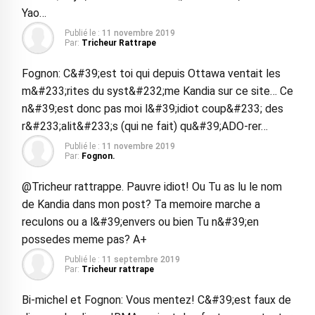
Yao…
Publié le :
11 novembre 2019
Par:
Tricheur Rattrape
Fognon: C&#39;est toi qui depuis Ottawa ventait les
m&#233;rites du syst&#232;me Kandia sur ce site… Ce
n&#39;est donc pas moi l&#39;idiot coup&#233; des
r&#233;alit&#233;s (qui ne fait) qu&#39;ADO-rer…
Publié le :
11 novembre 2019
Par:
Fognon.
@Tricheur rattrappe. Pauvre idiot! Ou Tu as lu le nom
de Kandia dans mon post? Ta memoire marche a
reculons ou a l&#39;envers ou bien Tu n&#39;en
possedes meme pas? A+
Publié le :
11 septembre 2019
Par:
Tricheur rattrape
Bi-michel et Fognon: Vous mentez! C&#39;est faux de