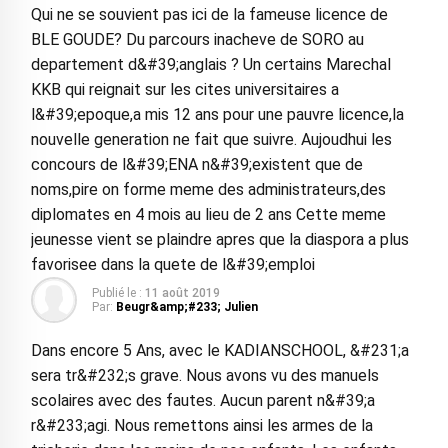
Qui ne se souvient pas ici de la fameuse licence de
BLE GOUDE? Du parcours inacheve de SORO au
departement d&#39;anglais ? Un certains Marechal
KKB qui reignait sur les cites universitaires a
l&#39;epoque,a mis 12 ans pour une pauvre licence,la
nouvelle generation ne fait que suivre. Aujoudhui les
concours de l&#39;ENA n&#39;existent que de
noms,pire on forme meme des administrateurs,des
diplomates en 4 mois au lieu de 2 ans Cette meme
jeunesse vient se plaindre apres que la diaspora a plus
favorisee dans la quete de l&#39;emploi
Publié le :
11 août 2019
Par:
Beugr&amp;#233; Julien
Dans encore 5 Ans, avec le KADIANSCHOOL, &#231;a
sera tr&#232;s grave. Nous avons vu des manuels
scolaires avec des fautes. Aucun parent n&#39;a
r&#233;agi. Nous remettons ainsi les armes de la