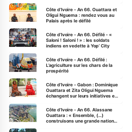
made in Côte d'Ivoire
Côte d’Ivoire - An 66. Ouattara et
Oligui Nguema : rendez vous au
Palais après le défilé
Côte d’Ivoire - An 66. Défilé - «
Saloni ! Saloni ! » : les soldats
indiens en vedette à Yop’ City
Côte d’Ivoire - An 66. Défilé :
L’agriculture sur les chars de la
prospérité
Côte d’Ivoire - Gabon : Dominique
Ouattara et Zita Oligui Nguema
échangent sur leurs initiatives en
faveur des femmes et des
enfants
Côte d’Ivoire - An 66. Alassane
Ouattara : « Ensemble, (…)
construisons une grande nation
pour nous-mêmes et pour les