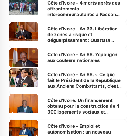
générations futures »
Côte d’Ivoire - 4 morts après des
affrontements
intercommunautaires à Kossandji
(Alepé) - Notre correspondant au
milieu des sinistrés
Côte d’Ivoire - An 66. Libération
de zones à risque et
déguerpissement : Ouattara
assure du « strict respect de
l'Etat de droit pour préserver les
Côte d'Ivoire - An 66. Yopougon
vies humaines »
aux couleurs nationales
Côte d’Ivoire - An 66. « Ce que
fait le Président de la République
aux Anciens Combattants, c'est
inédit » (Cne Yassoungo Koné ®)
Côte d’Ivoire. Un financement
obtenu pour la construction de 4
300 logements sociaux et
économiques à Abidjan, Bouaké
et Yamoussoukro
Côte d’Ivoire - Emploi et
autonomisation : un nouveau