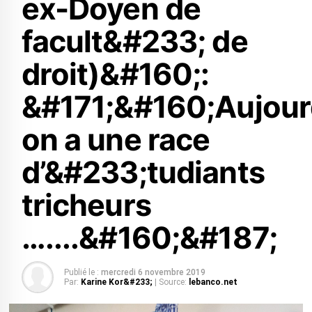
ex-Doyen de
facult&#233; de
droit)&#160;:
&#171;&#160;Aujourd
on a une race
d’&#233;tudiants
tricheurs
…....&#160;&#187;
Publié le :
mercredi 6 novembre 2019
Par:
Karine Kor&#233;
| Source:
lebanco.net