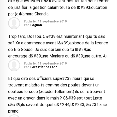
dire que les livres IRMA avaient des fautes pour tenter
de justifier la gestion calamiteuse de l&#39;Education
par (c)Kamara Ckandia.
Publié le :
11 septembre 2019
Par:
Fognon.
Trop tard, Dossou. C&#39;est maintenant que tu sais
xa? Xa a commence avant l&#39;episode de la licence
de Ble Goude. Je suis certain que tu l&#39;as
encourage d&#39;une Maniere ou d&#39;une autre. A+
Publié le :
11 septembre 2019
Par:
Forestier de Lahou
Et que dire des officiers sup&#233;rieurs qui se
trouvent maladroits comme des poules devant un
couteau lorsque (accidentellement) ils se retrouvent
avec un crayon dans la main ? C&#39;est tout juste
s&#39;ils savent de quel c&#244;t&#233; &#231;a se
prend.