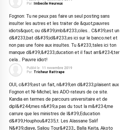
Par:
Imbecile Heureux
Fognon: Tu ne peux pas faire un seul posting sans
insulter les autres et les traiter de &quot;pauvres
idiots&quot; ou d&#39;imb&#233;ciles… C&#39;est un
d&#233;bat d&#39;id&#233;es ici sur le banco.net et
non pas une foire aux insultes. Tu &#233;tales ici ton
manque d&#39;&#233;ducation et il faut arr&#234;ter
cela… Pauvre idiot!
Publié le :
11 novembre 2019
Par:
Tricheur Rattrape
OUI, c&#39;est un fait, n&#39;en d&#233;plaisent aux
Fognon et Ni-Michel, les ADO-rateurs de ce site.
Kandia en termes de parcours universitaire et de
dipl&#244;mes n&#39;a pas du tout la m&#234;me
carrure que les ministres de l&#39;Education
d&#39;Houphou&#235;t. Les Alassane Salif
N&#39;diaye, Saliou Tour&#233;, Balla Keita, Akoto