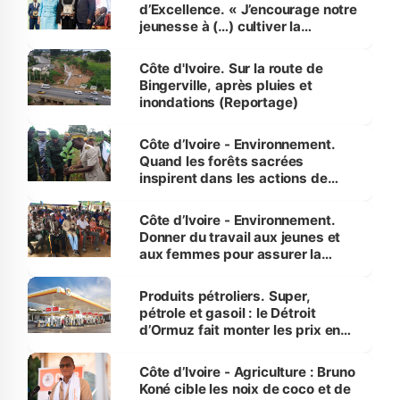
d’Excellence. « J’encourage notre
jeunesse à (…) cultiver la
compétence et l’intégrité »
(Alassane Ouattara
Côte d'Ivoire. Sur la route de
Bingerville, après pluies et
inondations (Reportage)
Côte d’Ivoire - Environnement.
Quand les forêts sacrées
inspirent dans les actions de
reboisement
Côte d’Ivoire - Environnement.
Donner du travail aux jeunes et
aux femmes pour assurer la
protection des espèces
menacées
Produits pétroliers. Super,
pétrole et gasoil : le Détroit
d’Ormuz fait monter les prix en
Côte d’Ivoire
Côte d’Ivoire - Agriculture : Bruno
Koné cible les noix de coco et de