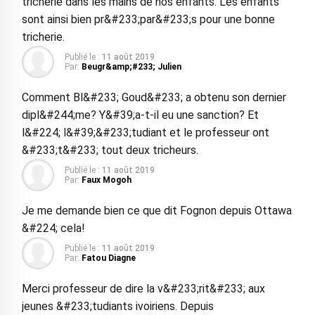
tricherie dans les mains de nos enfants. Les enfants
sont ainsi bien pr&#233;par&#233;s pour une bonne
tricherie.
Publié le :
11 août 2019
Par:
Beugr&amp;#233; Julien
Comment Bl&#233; Goud&#233; a obtenu son dernier
dipl&#244;me? Y&#39;a-t-il eu une sanction? Et
l&#224; l&#39;&#233;tudiant et le professeur ont
&#233;t&#233; tout deux tricheurs.
Publié le :
11 août 2019
Par:
Faux Mogoh
Je me demande bien ce que dit Fognon depuis Ottawa
&#224; cela!
Publié le :
11 août 2019
Par:
Fatou Diagne
Merci professeur de dire la v&#233;rit&#233; aux
jeunes &#233;tudiants ivoiriens. Depuis