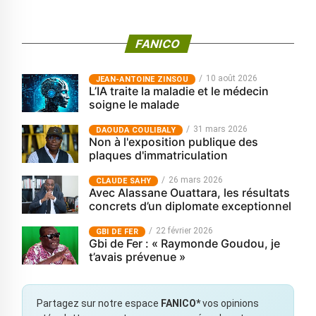
FANICO
10 août 2026
JEAN-ANTOINE ZINSOU
L’IA traite la maladie et le médecin
soigne le malade
31 mars 2026
‎DAOUDA COULIBALY
Non à l'exposition publique des
plaques d'immatriculation
26 mars 2026
CLAUDE SAHY
Avec Alassane Ouattara, les résultats
concrets d’un diplomate exceptionnel
22 février 2026
GBI DE FER
Gbi de Fer : « Raymonde Goudou, je
t’avais prévenue »
Partagez sur notre espace
FANICO*
vos opinions