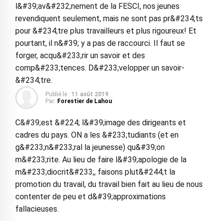
l&#39;av&#232;nement de la FESCI, nos jeunes
revendiquent seulement, mais ne sont pas pr&#234;ts
pour &#234;tre plus travailleurs et plus rigoureux! Et
pourtant, il n&#39; y a pas de raccourci. Il faut se
forger, acqu&#233;rir un savoir et des
comp&#233;tences. D&#233;velopper un savoir-
&#234;tre.
Publié le :
11 août 2019
Par:
Forestier de Lahou
C&#39;est &#224; l&#39;image des dirigeants et
cadres du pays. ON a les &#233;tudiants (et en
g&#233;n&#233;ral la jeunesse) qu&#39;on
m&#233;rite. Au lieu de faire l&#39;apologie de la
m&#233;diocrit&#233;, faisons plut&#244;t la
promotion du travail, du travail bien fait au lieu de nous
contenter de peu et d&#39;approximations
fallacieuses.