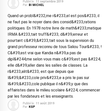
Publié le :
11 septembre 2019
Par:
BI MICHEL
Quand un probl&#232;me r&#233;el est pos&#233; il
ne faut pas le noyer dans des consid&#233;rations
politiques. En 1978 notre livre de math&#233;matique
IRMA &#233;tait truff&#233; d&#39;erreur et
pourtant c&#39;&#233;tait sous la supervision du
grand professeur reconnu de tous Saliou Tour&#233; !
C&#39;est vrai que Kandia n&#39;a pas de
dipl&#244;me selon vous mais c&#39;est pas &#224;
elle d&#39;aller dans les salles de classes. La
r&#233;alit&#233; est que depuis que
l&#39;&#233;cole priv&#233;e a pris le pas sur
l&#39;&#233;cole publique il n&#39;y que des
affairistes dans le milieu scolaire &#224; commencer
par les fondateurs et les enseignants.
Publié le :
11 août 2019
Par:
KGP