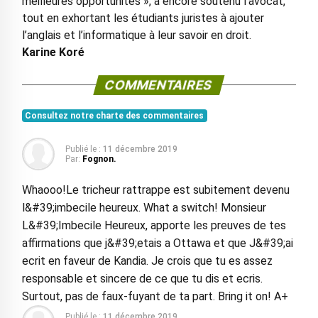
meilleures opportunités », a encore soutenu l’avocat,
tout en exhortant les étudiants juristes à ajouter
l’anglais et l’informatique à leur savoir en droit.
Karine Koré
COMMENTAIRES
Consultez notre charte des commentaires
Publié le :
11 décembre 2019
Par:
Fognon.
Whaooo!Le tricheur rattrappe est subitement devenu
l&#39;imbecile heureux. What a switch! Monsieur
L&#39;Imbecile Heureux, apporte les preuves de tes
affirmations que j&#39;etais a Ottawa et que J&#39;ai
ecrit en faveur de Kandia. Je crois que tu es assez
responsable et sincere de ce que tu dis et ecris.
Surtout, pas de faux-fuyant de ta part. Bring it on! A+
Publié le :
11 décembre 2019