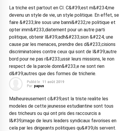
La triche est partout en CI. C&#39;est m&#234;me
devenu un style de vie, un style politique. En effet, se
faire &#233;lire sous une banni&#232;re politique et
opter imm&#233;diatement pour un autre parti
politique, obtenir l&#39;adh&#233;sion &#224; une
cause par les menaces, prendre des d&#233;cisions
discriminatoires contre ceux qui sont de l&#39;autre
bord pour ne pas r&#233;ussir leurs missions, le non
respect de la parole donn&#233;e ne sont rien
d&#39;autres que des formes de tricherie.
Publié le :
11 août 2019
Par:
papus
Malheureusement c&#39;est la triste realite les
modeles de cette jeunesse estudiantine sont tous
des tricheurs ou qui ont pris des raccourcis a
l&#39;image de leurs leaders syndicaux favorises en
cela par les dirigeants politiques qu&#39;ils servent.