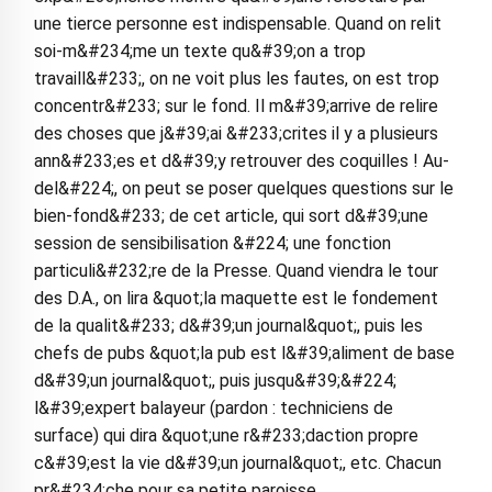
une tierce personne est indispensable. Quand on relit
soi-m&#234;me un texte qu&#39;on a trop
travaill&#233;, on ne voit plus les fautes, on est trop
concentr&#233; sur le fond. Il m&#39;arrive de relire
des choses que j&#39;ai &#233;crites il y a plusieurs
ann&#233;es et d&#39;y retrouver des coquilles ! Au-
del&#224;, on peut se poser quelques questions sur le
bien-fond&#233; de cet article, qui sort d&#39;une
session de sensibilisation &#224; une fonction
particuli&#232;re de la Presse. Quand viendra le tour
des D.A., on lira &quot;la maquette est le fondement
de la qualit&#233; d&#39;un journal&quot;, puis les
chefs de pubs &quot;la pub est l&#39;aliment de base
d&#39;un journal&quot;, puis jusqu&#39;&#224;
l&#39;expert balayeur (pardon : techniciens de
surface) qui dira &quot;une r&#233;daction propre
c&#39;est la vie d&#39;un journal&quot;, etc. Chacun
pr&#234;che pour sa petite paroisse...