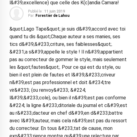
l&#39;excellence) que celle des K(c)andia Camara!
Publié le :
11 juin 2019
Par:
Forestier de Lahou
&quot;Lago Tape&quot; je suis d&#39;accord avec toi
quand tu dis &quot;Chaque auteur a ses manies, ses
tics d&#39;&#233;criture, ses faiblesses&quot;.
&#231;a s&#39;appelle le style ! Il n&#39;appartient
pas au correcteur de gommer le style, mais seulement
les &quot;fautes&quot;. Pour ce qui est du style, ou
bien il est plein de fautes et l&#39;&#233;criveur
n&#39;est pas professionnel et doit &#234;tre
vir&#233; (ou renvoy&#233; &#224;
l&#39;&#233;cole), ou bien il n&#39;est pas conforme
&#224; la ligne &#233;ditoriale du journal et c&#39;est
au r&#233;dacteur en chef d&#39;en d&#233;battre
avec l&#39;auteur, mais cela n&#39;est pas du ressort
du correcteur. En tous &#233;tat de cause, mon
exp&#233;rience montre qu&#39;une relecture par