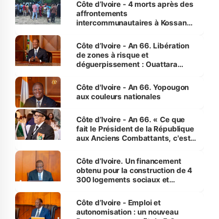
Côte d’Ivoire - 4 morts après des
affrontements
intercommunautaires à Kossandji
(Alepé) - Notre correspondant au
milieu des sinistrés
Côte d’Ivoire - An 66. Libération
de zones à risque et
déguerpissement : Ouattara
assure du « strict respect de
l'Etat de droit pour préserver les
Côte d'Ivoire - An 66. Yopougon
vies humaines »
aux couleurs nationales
Côte d’Ivoire - An 66. « Ce que
fait le Président de la République
aux Anciens Combattants, c'est
inédit » (Cne Yassoungo Koné ®)
Côte d’Ivoire. Un financement
obtenu pour la construction de 4
300 logements sociaux et
économiques à Abidjan, Bouaké
et Yamoussoukro
Côte d’Ivoire - Emploi et
autonomisation : un nouveau