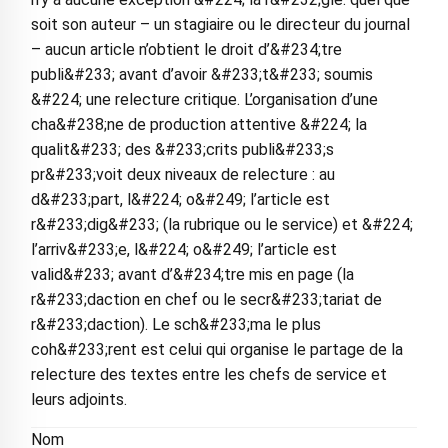
soit son auteur – un stagiaire ou le directeur du journal
– aucun article n’obtient le droit d’&#234;tre
publi&#233; avant d’avoir &#233;t&#233; soumis
&#224; une relecture critique. L’organisation d’une
cha&#238;ne de production attentive &#224; la
qualit&#233; des &#233;crits publi&#233;s
pr&#233;voit deux niveaux de relecture : au
d&#233;part, l&#224; o&#249; l’article est
r&#233;dig&#233; (la rubrique ou le service) et &#224;
l’arriv&#233;e, l&#224; o&#249; l’article est
valid&#233; avant d’&#234;tre mis en page (la
r&#233;daction en chef ou le secr&#233;tariat de
r&#233;daction). Le sch&#233;ma le plus
coh&#233;rent est celui qui organise le partage de la
relecture des textes entre les chefs de service et
leurs adjoints.
Nom