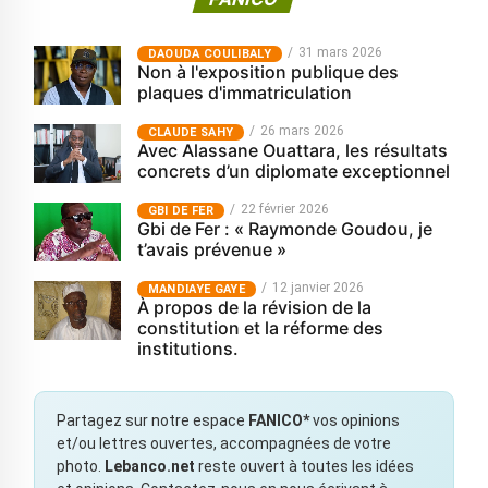
31 mars 2026
‎DAOUDA COULIBALY
Non à l'exposition publique des
plaques d'immatriculation
26 mars 2026
CLAUDE SAHY
Avec Alassane Ouattara, les résultats
concrets d’un diplomate exceptionnel
22 février 2026
GBI DE FER
Gbi de Fer : « Raymonde Goudou, je
t’avais prévenue »
12 janvier 2026
MANDIAYE GAYE
À propos de la révision de la
constitution et la réforme des
institutions.
Partagez sur notre espace
FANICO*
vos opinions
et/ou lettres ouvertes, accompagnées de votre
photo.
Lebanco.net
reste ouvert à toutes les idées