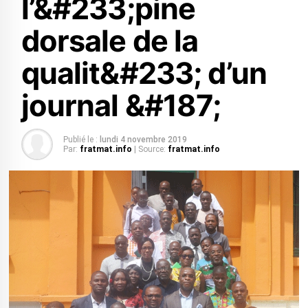
l’&#233;pine
dorsale de la
qualit&#233; d’un
journal &#187;
Publié le :
lundi 4 novembre 2019
Par:
fratmat.info
| Source:
fratmat.info