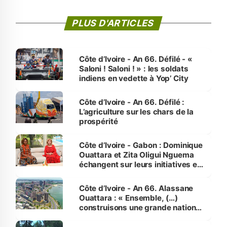
PLUS D'ARTICLES
Côte d’Ivoire - An 66. Défilé - «
Saloni ! Saloni ! » : les soldats
indiens en vedette à Yop’ City
Côte d’Ivoire - An 66. Défilé :
L’agriculture sur les chars de la
prospérité
Côte d’Ivoire - Gabon : Dominique
Ouattara et Zita Oligui Nguema
échangent sur leurs initiatives en
faveur des femmes et des
enfants
Côte d’Ivoire - An 66. Alassane
Ouattara : « Ensemble, (…)
construisons une grande nation
pour nous-mêmes et pour les
générations futures »