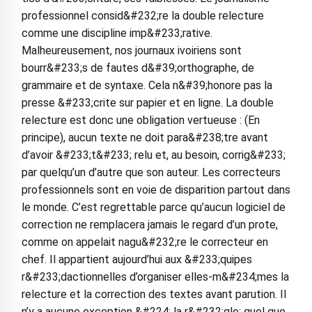
professionnel consid&#232;re la double relecture
comme une discipline imp&#233;rative.
Malheureusement, nos journaux ivoiriens sont
bourr&#233;s de fautes d&#39;orthographe, de
grammaire et de syntaxe. Cela n&#39;honore pas la
presse &#233;crite sur papier et en ligne. La double
relecture est donc une obligation vertueuse : (En
principe), aucun texte ne doit para&#238;tre avant
d’avoir &#233;t&#233; relu et, au besoin, corrig&#233;
par quelqu’un d’autre que son auteur. Les correcteurs
professionnels sont en voie de disparition partout dans
le monde. C’est regrettable parce qu’aucun logiciel de
correction ne remplacera jamais le regard d’un prote,
comme on appelait nagu&#232;re le correcteur en
chef. Il appartient aujourd’hui aux &#233;quipes
r&#233;dactionnelles d’organiser elles-m&#234;mes la
relecture et la correction des textes avant parution. Il
n’y a aucune exception &#224; la r&#232;gle: quel que