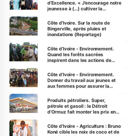
d’Excellence. « J’encourage notre
jeunesse à (…) cultiver la
compétence et l’intégrité »
(Alassane Ouattara
Côte d'Ivoire. Sur la route de
Bingerville, après pluies et
inondations (Reportage)
Côte d’Ivoire - Environnement.
Quand les forêts sacrées
inspirent dans les actions de
reboisement
Côte d’Ivoire - Environnement.
Donner du travail aux jeunes et
aux femmes pour assurer la
protection des espèces
menacées
Produits pétroliers. Super,
pétrole et gasoil : le Détroit
d’Ormuz fait monter les prix en
Côte d’Ivoire
Côte d’Ivoire - Agriculture : Bruno
Koné cible les noix de coco et de