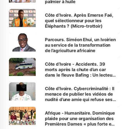
palmier à huile
Côte d’Ivoire. Après Emerse Faé,
quel sélectionneur pour les
Éléphants ? (Micro-trottoir)
Parcours. Siméon Ehui, un Ivoirien
au service de la transformation
de l’agriculture africaine
Côte d’Ivoire - Accidents. 39
morts après la chute d’un car
dans le fleuve Bafing : Un lecteur
dénonce la légèreté du ministère
des Transports
Côte d'Ivoire. Cybercriminalité : Il
menace de publier les vidéos de
nudité d’une amie qui refuse ses
avances
Afrique - Humanitaire. Dominique
plaide pour une organisation des
Premières Dames « plus forte et