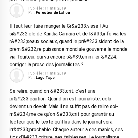
Publié le :
11 mai 2019
Par:
Forestier de Lahou
Il faut leur faire manger le Gr&#233;visse ! Au
si&#232;cle de Kandia Camara et de l&#39;info via les
r&#233;seaux sociaux, quand le pr&#233;sident de la
premi&#232;re puissance mondiale gouverne le monde
via Touiteur, qui va encore s&#39;emm...er &#224;
corriger la prose des journalistes ?
Publié le :
11 mai 2019
Par:
Lago Tape
Se relire, quand on &#233;crit, c’est une
pr&#233;caution. Quand on est journaliste, cela
devient un devoir. Mais il ne suffit pas de relire soi-
m&#234;me ce qu’on &#233;crit pour garantir au
lecteur que le texte qu’il lira dans le journal sera
irr&#233;prochable. Chaque auteur a ses manies, ses
tics d’&#233;criture, ses faiblesses. Le journalisme