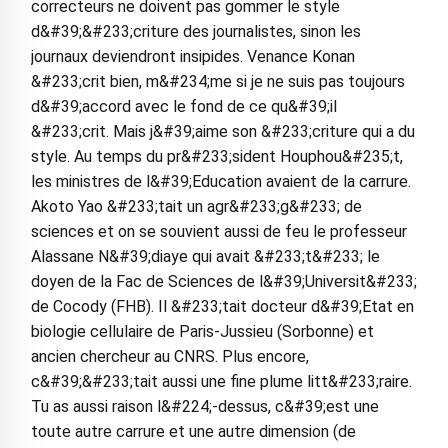
correcteurs ne doivent pas gommer le style
d&#39;&#233;criture des journalistes, sinon les
journaux deviendront insipides. Venance Konan
&#233;crit bien, m&#234;me si je ne suis pas toujours
d&#39;accord avec le fond de ce qu&#39;il
&#233;crit. Mais j&#39;aime son &#233;criture qui a du
style. Au temps du pr&#233;sident Houphou&#235;t,
les ministres de l&#39;Education avaient de la carrure.
Akoto Yao &#233;tait un agr&#233;g&#233; de
sciences et on se souvient aussi de feu le professeur
Alassane N&#39;diaye qui avait &#233;t&#233; le
doyen de la Fac de Sciences de l&#39;Universit&#233;
de Cocody (FHB). Il &#233;tait docteur d&#39;Etat en
biologie cellulaire de Paris-Jussieu (Sorbonne) et
ancien chercheur au CNRS. Plus encore,
c&#39;&#233;tait aussi une fine plume litt&#233;raire.
Tu as aussi raison l&#224;-dessus, c&#39;est une
toute autre carrure et une autre dimension (de