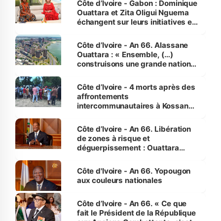
Côte d’Ivoire - Gabon : Dominique
Ouattara et Zita Oligui Nguema
échangent sur leurs initiatives en
faveur des femmes et des
enfants
Côte d’Ivoire - An 66. Alassane
Ouattara : « Ensemble, (…)
construisons une grande nation
pour nous-mêmes et pour les
générations futures »
Côte d’Ivoire - 4 morts après des
affrontements
intercommunautaires à Kossandji
(Alepé) - Notre correspondant au
milieu des sinistrés
Côte d’Ivoire - An 66. Libération
de zones à risque et
déguerpissement : Ouattara
assure du « strict respect de
l'Etat de droit pour préserver les
Côte d'Ivoire - An 66. Yopougon
vies humaines »
aux couleurs nationales
Côte d’Ivoire - An 66. « Ce que
fait le Président de la République