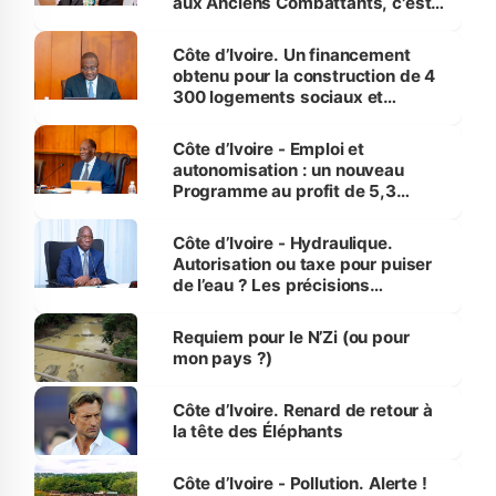
aux Anciens Combattants, c'est
inédit » (Cne Yassoungo Koné ®)
Côte d’Ivoire. Un financement
obtenu pour la construction de 4
300 logements sociaux et
économiques à Abidjan, Bouaké
et Yamoussoukro
Côte d’Ivoire - Emploi et
autonomisation : un nouveau
Programme au profit de 5,3
millions de jeunes
Côte d’Ivoire - Hydraulique.
Autorisation ou taxe pour puiser
de l’eau ? Les précisions
d’Assahoré
Requiem pour le N’Zi (ou pour
mon pays ?)
Côte d’Ivoire. Renard de retour à
la tête des Éléphants
Côte d’Ivoire - Pollution. Alerte !