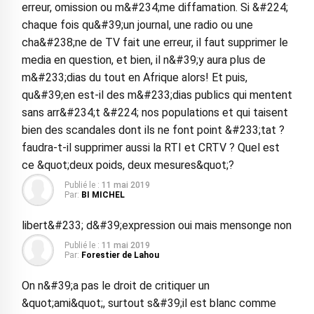
erreur, omission ou m&#234;me diffamation. Si &#224;
chaque fois qu&#39;un journal, une radio ou une
cha&#238;ne de TV fait une erreur, il faut supprimer le
media en question, et bien, il n&#39;y aura plus de
m&#233;dias du tout en Afrique alors! Et puis,
qu&#39;en est-il des m&#233;dias publics qui mentent
sans arr&#234;t &#224; nos populations et qui taisent
bien des scandales dont ils ne font point &#233;tat ?
faudra-t-il supprimer aussi la RTI et CRTV ? Quel est
ce &quot;deux poids, deux mesures&quot;?
Publié le :
11 mai 2019
Par:
BI MICHEL
libert&#233; d&#39;expression oui mais mensonge non
Publié le :
11 mai 2019
Par:
Forestier de Lahou
On n&#39;a pas le droit de critiquer un
&quot;ami&quot;, surtout s&#39;il est blanc comme