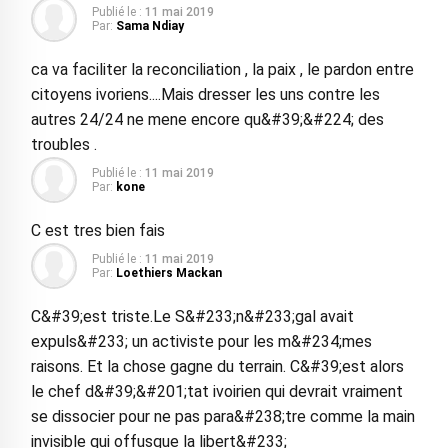
Publié le :
11 mai 2019
Par:
Sama Ndiay
ca va faciliter la reconciliation , la paix , le pardon entre
citoyens ivoriens....Mais dresser les uns contre les
autres 24/24 ne mene encore qu&#39;&#224; des
troubles .
Publié le :
11 mai 2019
Par:
kone
C est tres bien fais
Publié le :
11 mai 2019
Par:
Loethiers Mackan
C&#39;est triste.Le S&#233;n&#233;gal avait
expuls&#233; un activiste pour les m&#234;mes
raisons. Et la chose gagne du terrain. C&#39;est alors
le chef d&#39;&#201;tat ivoirien qui devrait vraiment
se dissocier pour ne pas para&#238;tre comme la main
invisible qui offusque la libert&#233;