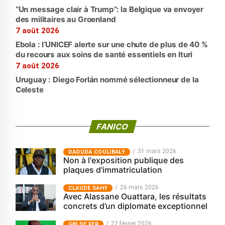
“Un message clair à Trump”: la Belgique va envoyer
des militaires au Groenland
7 août 2026
Ebola : l’UNICEF alerte sur une chute de plus de 40 %
du recours aux soins de santé essentiels en Ituri
7 août 2026
Uruguay : Diego Forlán nommé sélectionneur de la
Celeste
FANICO
31 mars 2026
‎DAOUDA COULIBALY
Non à l'exposition publique des
plaques d'immatriculation
26 mars 2026
CLAUDE SAHY
Avec Alassane Ouattara, les résultats
concrets d’un diplomate exceptionnel
22 février 2026
GBI DE FER