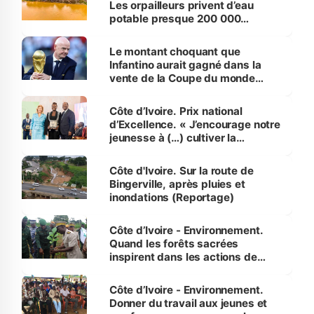
Les orpailleurs privent d’eau
potable presque 200 000
habitants autour d’Agboville
Le montant choquant que
Infantino aurait gagné dans la
vente de la Coupe du monde
révélé
Côte d’Ivoire. Prix national
d’Excellence. « J’encourage notre
jeunesse à (…) cultiver la
compétence et l’intégrité »
(Alassane Ouattara
Côte d'Ivoire. Sur la route de
Bingerville, après pluies et
inondations (Reportage)
Côte d’Ivoire - Environnement.
Quand les forêts sacrées
inspirent dans les actions de
reboisement
Côte d’Ivoire - Environnement.
Donner du travail aux jeunes et