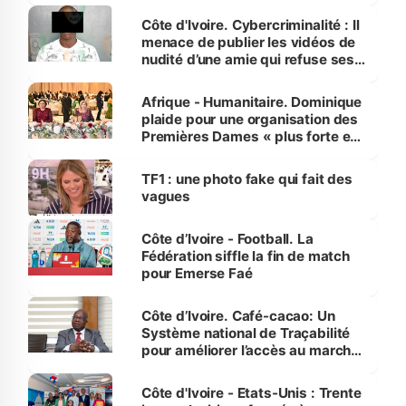
des Transports
Côte d'Ivoire. Cybercriminalité : Il
menace de publier les vidéos de
nudité d’une amie qui refuse ses
avances
Afrique - Humanitaire. Dominique
plaide pour une organisation des
Premières Dames « plus forte et
influente, dont l'impact s'affirme
sur la scène internationale »
TF1 : une photo fake qui fait des
vagues
Côte d’Ivoire - Football. La
Fédération siffle la fin de match
pour Emerse Faé
Côte d’Ivoire. Café-cacao: Un
Système national de Traçabilité
pour améliorer l’accès au marché
international
Côte d'Ivoire - Etats-Unis : Trente