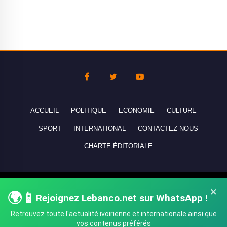
ACCUEIL
POLITIQUE
ECONOMIE
CULTURE
SPORT
INTERNATIONAL
CONTACTEZ-NOUS
CHARTE ÉDITORIALE
Copyright © 2010-2026 lebanco.net - Tous droits de reproduction
×
🌍📱
réservés - All rights reserved.
Rejoignez Lebanco.net sur WhatsApp !
Retrouvez toute l'actualité ivoirienne et internationale ainsi que
vos contenus préférés