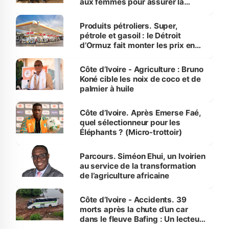
aux femmes pour assurer la
protection des espèces
menacées
Produits pétroliers. Super,
pétrole et gasoil : le Détroit
d’Ormuz fait monter les prix en
Côte d’Ivoire
Côte d’Ivoire - Agriculture : Bruno
Koné cible les noix de coco et de
palmier à huile
Côte d’Ivoire. Après Emerse Faé,
quel sélectionneur pour les
Éléphants ? (Micro-trottoir)
Parcours. Siméon Ehui, un Ivoirien
au service de la transformation
de l’agriculture africaine
Côte d’Ivoire - Accidents. 39
morts après la chute d’un car
dans le fleuve Bafing : Un lecteur
dénonce la légèreté du ministère