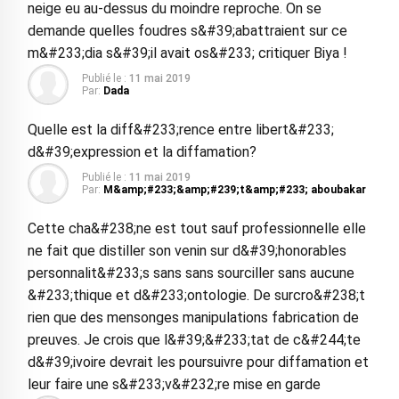
neige eu au-dessus du moindre reproche. On se
demande quelles foudres s&#39;abattraient sur ce
m&#233;dia s&#39;il avait os&#233; critiquer Biya !
Publié le :
11 mai 2019
Par:
Dada
Quelle est la diff&#233;rence entre libert&#233;
d&#39;expression et la diffamation?
Publié le :
11 mai 2019
Par:
M&amp;#233;&amp;#239;t&amp;#233; aboubakar
Cette cha&#238;ne est tout sauf professionnelle elle
ne fait que distiller son venin sur d&#39;honorables
personnalit&#233;s sans sans sourciller sans aucune
&#233;thique et d&#233;ontologie. De surcro&#238;t
rien que des mensonges manipulations fabrication de
preuves. Je crois que l&#39;&#233;tat de c&#244;te
d&#39;ivoire devrait les poursuivre pour diffamation et
leur faire une s&#233;v&#232;re mise en garde