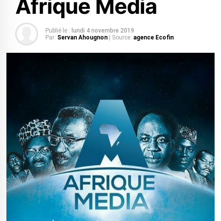
Afrique Media
Publié le :
lundi 4 novembre 2019
Par:
Servan Ahougnon
| Source:
agence Ecofin