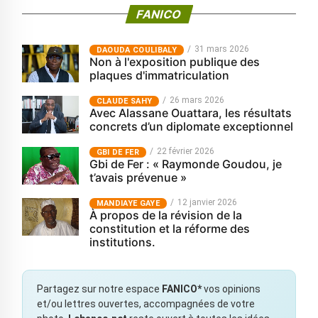
FANICO
31 mars 2026
‎DAOUDA COULIBALY
Non à l'exposition publique des
plaques d'immatriculation
26 mars 2026
CLAUDE SAHY
Avec Alassane Ouattara, les résultats
concrets d’un diplomate exceptionnel
22 février 2026
GBI DE FER
Gbi de Fer : « Raymonde Goudou, je
t’avais prévenue »
12 janvier 2026
MANDIAYE GAYE
À propos de la révision de la
constitution et la réforme des
institutions.
Partagez sur notre espace
FANICO*
vos opinions
et/ou lettres ouvertes, accompagnées de votre