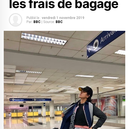
les frais de bagage
Publié le :
vendredi 1 novembre 2019
Par:
BBC
| Source:
BBC