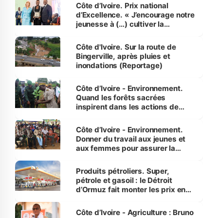
Côte d’Ivoire. Prix national
d’Excellence. « J’encourage notre
jeunesse à (…) cultiver la
compétence et l’intégrité »
(Alassane Ouattara
Côte d'Ivoire. Sur la route de
Bingerville, après pluies et
inondations (Reportage)
Côte d’Ivoire - Environnement.
Quand les forêts sacrées
inspirent dans les actions de
reboisement
Côte d’Ivoire - Environnement.
Donner du travail aux jeunes et
aux femmes pour assurer la
protection des espèces
menacées
Produits pétroliers. Super,
pétrole et gasoil : le Détroit
d’Ormuz fait monter les prix en
Côte d’Ivoire
Côte d’Ivoire - Agriculture : Bruno