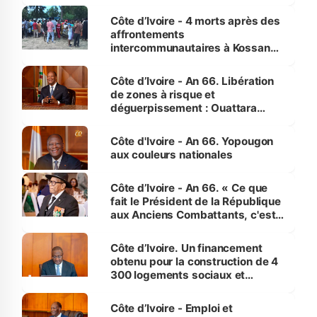
pour nous-mêmes et pour les
générations futures »
Côte d’Ivoire - 4 morts après des
affrontements
intercommunautaires à Kossandji
(Alepé) - Notre correspondant au
milieu des sinistrés
Côte d’Ivoire - An 66. Libération
de zones à risque et
déguerpissement : Ouattara
assure du « strict respect de
l'Etat de droit pour préserver les
Côte d'Ivoire - An 66. Yopougon
vies humaines »
aux couleurs nationales
Côte d’Ivoire - An 66. « Ce que
fait le Président de la République
aux Anciens Combattants, c'est
inédit » (Cne Yassoungo Koné ®)
Côte d’Ivoire. Un financement
obtenu pour la construction de 4
300 logements sociaux et
économiques à Abidjan, Bouaké
et Yamoussoukro
Côte d’Ivoire - Emploi et