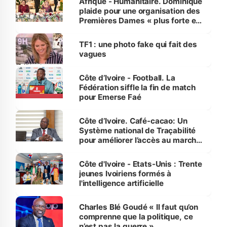
Afrique - Humanitaire. Dominique
plaide pour une organisation des
Premières Dames « plus forte et
influente, dont l'impact s'affirme
sur la scène internationale »
TF1 : une photo fake qui fait des
vagues
Côte d’Ivoire - Football. La
Fédération siffle la fin de match
pour Emerse Faé
Côte d’Ivoire. Café-cacao: Un
Système national de Traçabilité
pour améliorer l’accès au marché
international
Côte d'Ivoire - Etats-Unis : Trente
jeunes Ivoiriens formés à
l'intelligence artificielle
Charles Blé Goudé « Il faut qu’on
comprenne que la politique, ce
n’est pas la guerre »