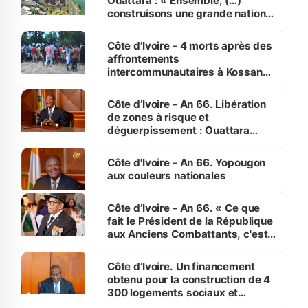
Ouattara : « Ensemble, (…)
construisons une grande nation
pour nous-mêmes et pour les
générations futures »
Côte d’Ivoire - 4 morts après des
affrontements
intercommunautaires à Kossandji
(Alepé) - Notre correspondant au
milieu des sinistrés
Côte d’Ivoire - An 66. Libération
de zones à risque et
déguerpissement : Ouattara
assure du « strict respect de
l'Etat de droit pour préserver les
Côte d'Ivoire - An 66. Yopougon
vies humaines »
aux couleurs nationales
Côte d’Ivoire - An 66. « Ce que
fait le Président de la République
aux Anciens Combattants, c'est
inédit » (Cne Yassoungo Koné ®)
Côte d’Ivoire. Un financement
obtenu pour la construction de 4
300 logements sociaux et
économiques à Abidjan, Bouaké