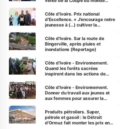
vente de la Coupe du monde
révélé
Côte d’Ivoire. Prix national
d’Excellence. « J’encourage notre
jeunesse à (…) cultiver la
compétence et l’intégrité »
(Alassane Ouattara
Côte d'Ivoire. Sur la route de
Bingerville, après pluies et
inondations (Reportage)
Côte d’Ivoire - Environnement.
Quand les forêts sacrées
inspirent dans les actions de
reboisement
Côte d’Ivoire - Environnement.
Donner du travail aux jeunes et
aux femmes pour assurer la
protection des espèces
menacées
Produits pétroliers. Super,
pétrole et gasoil : le Détroit
d’Ormuz fait monter les prix en
Côte d’Ivoire