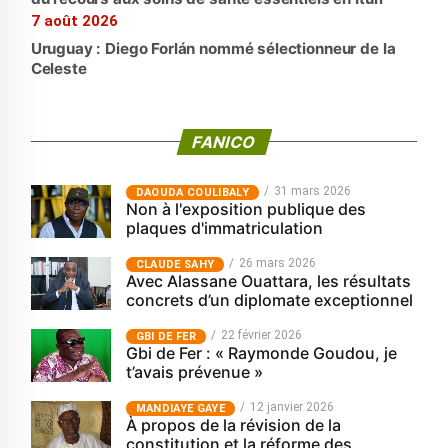
7 août 2026
Uruguay : Diego Forlán nommé sélectionneur de la
Celeste
FANICO
31 mars 2026
‎DAOUDA COULIBALY
Non à l'exposition publique des
plaques d'immatriculation
26 mars 2026
CLAUDE SAHY
Avec Alassane Ouattara, les résultats
concrets d’un diplomate exceptionnel
22 février 2026
GBI DE FER
Gbi de Fer : « Raymonde Goudou, je
t’avais prévenue »
12 janvier 2026
MANDIAYE GAYE
À propos de la révision de la
constitution et la réforme des