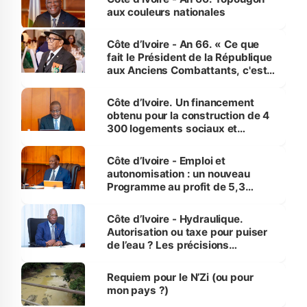
vies humaines »
aux couleurs nationales
Côte d’Ivoire - An 66. « Ce que
fait le Président de la République
aux Anciens Combattants, c'est
inédit » (Cne Yassoungo Koné ®)
Côte d’Ivoire. Un financement
obtenu pour la construction de 4
300 logements sociaux et
économiques à Abidjan, Bouaké
et Yamoussoukro
Côte d’Ivoire - Emploi et
autonomisation : un nouveau
Programme au profit de 5,3
millions de jeunes
Côte d’Ivoire - Hydraulique.
Autorisation ou taxe pour puiser
de l’eau ? Les précisions
d’Assahoré
Requiem pour le N’Zi (ou pour
mon pays ?)