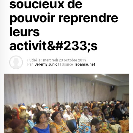
soucieux de
pouvoir reprendre
leurs
activit&#233;s
Publié le :
mercredi 23 octobre 2019
Par:
Jeremy Junior
| Source:
lebanco.net