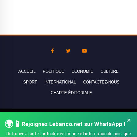
ACCUEIL
POLITIQUE
ECONOMIE
CULTURE
SPORT
INTERNATIONAL
CONTACTEZ-NOUS
CHARTE ÉDITORIALE
Copyright © 2010-2026 lebanco.net - Tous droits de reproduction
×
🌍📱
Rejoignez Lebanco.net sur WhatsApp !
réservés - All rights reserved.
Retrouvez toute l'actualité ivoirienne et internationale ainsi que