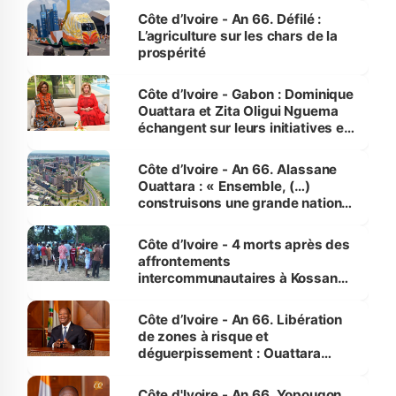
Côte d’Ivoire - An 66. Défilé :
L’agriculture sur les chars de la
prospérité
Côte d’Ivoire - Gabon : Dominique
Ouattara et Zita Oligui Nguema
échangent sur leurs initiatives en
faveur des femmes et des
enfants
Côte d’Ivoire - An 66. Alassane
Ouattara : « Ensemble, (…)
construisons une grande nation
pour nous-mêmes et pour les
générations futures »
Côte d’Ivoire - 4 morts après des
affrontements
intercommunautaires à Kossandji
(Alepé) - Notre correspondant au
milieu des sinistrés
Côte d’Ivoire - An 66. Libération
de zones à risque et
déguerpissement : Ouattara
assure du « strict respect de
l'Etat de droit pour préserver les
Côte d'Ivoire - An 66. Yopougon