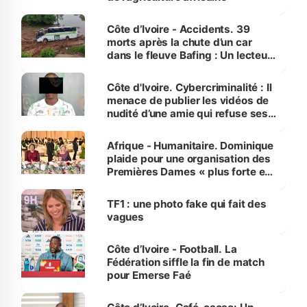
Côte d’Ivoire - Accidents. 39
morts après la chute d’un car
dans le fleuve Bafing : Un lecteur
dénonce la légèreté du ministère
des Transports
Côte d'Ivoire. Cybercriminalité : Il
menace de publier les vidéos de
nudité d’une amie qui refuse ses
avances
Afrique - Humanitaire. Dominique
plaide pour une organisation des
Premières Dames « plus forte et
influente, dont l'impact s'affirme
sur la scène internationale »
TF1 : une photo fake qui fait des
vagues
Côte d’Ivoire - Football. La
Fédération siffle la fin de match
pour Emerse Faé