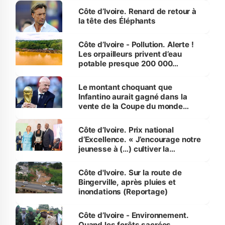
Côte d’Ivoire. Renard de retour à
la tête des Éléphants
Côte d’Ivoire - Pollution. Alerte !
Les orpailleurs privent d’eau
potable presque 200 000
habitants autour d’Agboville
Le montant choquant que
Infantino aurait gagné dans la
vente de la Coupe du monde
révélé
Côte d’Ivoire. Prix national
d’Excellence. « J’encourage notre
jeunesse à (…) cultiver la
compétence et l’intégrité »
(Alassane Ouattara
Côte d'Ivoire. Sur la route de
Bingerville, après pluies et
inondations (Reportage)
Côte d’Ivoire - Environnement.
Quand les forêts sacrées