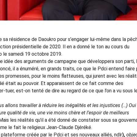
de sa résidence de Daoukro pour s’engager lui-même dans la pêc
ction présidentielle de 2020. Il en a donné le ton au cours du
o le samedi 19 octobre 2019.
une idée des arguments de campagne que développera son parti, 
oncé, il a énuméré, en grands traits, ce que le Pdci entend faire
es promesses, pour le moins flatteuses, qui jurent avec les réali
dié était au pouvoir. Et apparaissent de ce fait comme des
-tuer, est-on tenté de dire au regard de ce que l’on a vu sous l
s allons travailler à réduire les inégalités et les injustices (…) Ou
e qualité de vie, une vie moins chère et l’espoir de meilleurs
 Mais les réalités qu’il a été donné de constater sous sa gouver
me le fait le religieux Jean-Claude Djéréké.
 plateforme créée par le Pdci et ses nouveaux alliés, ndlr
),
objec