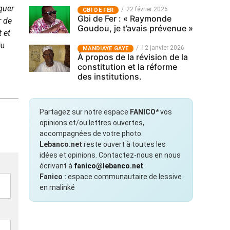
iquer
22 février 2026
GBI DE FER
Gbi de Fer : « Raymonde
r de
Goudou, je t’avais prévenue »
 et
du
12 janvier 2026
MANDIAYE GAYE
À propos de la révision de la
constitution et la réforme
des institutions.
Partagez sur notre espace
FANICO*
vos
opinions et/ou lettres ouvertes,
accompagnées de votre photo.
Lebanco.net
reste ouvert à toutes les
idées et opinions. Contactez-nous en nous
écrivant à
fanico@lebanco.net
.
Fanico :
espace communautaire de lessive
en malinké