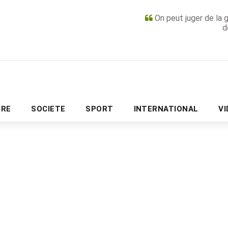
On peut juger de la 
d
PUBLICITÉ
URE
SOCIETE
SPORT
INTERNATIONAL
V