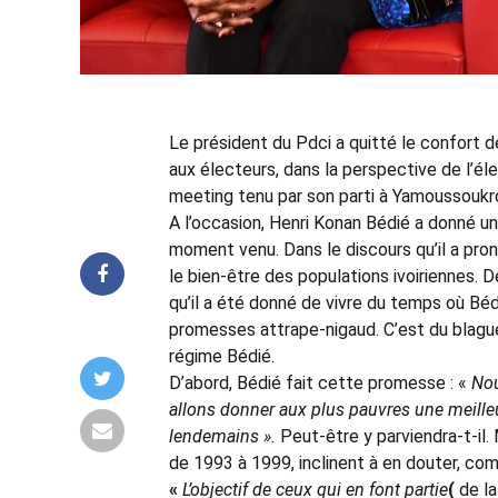
Le président du Pdci a quitté le confort 
aux électeurs, dans la perspective de l’éle
meeting tenu par son parti à Yamoussoukr
A l’occasion, Henri Konan Bédié a donné 
moment venu. Dans le discours qu’il a pron
le bien-être des populations ivoiriennes. D
qu’il a été donné de vivre du temps où Bé
promesses attrape-nigaud. C’est du blaguer
régime Bédié.
D’abord, Bédié fait cette promesse : «
Nou
allons donner aux plus pauvres une meilleur
lendemains ».
Peut-être y parviendra-t-il.
de 1993 à 1999, inclinent à en douter, com
«
L’objectif de ceux qui en font partie
(
de la