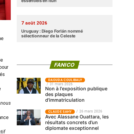
essentiels en Ituri
7 août 2026
Uruguay : Diego Forlán nommé
sélectionneur de la Celeste
he
le
FANICO
 pour
tés
‎DAOUDA COULIBALY
31 mars 2026
Non à l'exposition publique
e
des plaques
d'immatriculation
i nous
26 mars 2026
CLAUDE SAHY
Avec Alassane Ouattara, les
nance
résultats concrets d’un
diplomate exceptionnel
tif