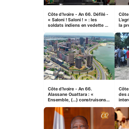
Côte d’Ivoire - An 66. Défilé -
Côte 
« Saloni ! Saloni ! » : les
L’agr
soldats indiens en vedette à
la pr
Yop’ City
Côte d’Ivoire - An 66.
Côte 
Alassane Ouattara : «
des 
Ensemble, (…) construisons
inte
une grande nation pour nous-
Koss
mêmes et pour les
corr
générations futures »
sinis