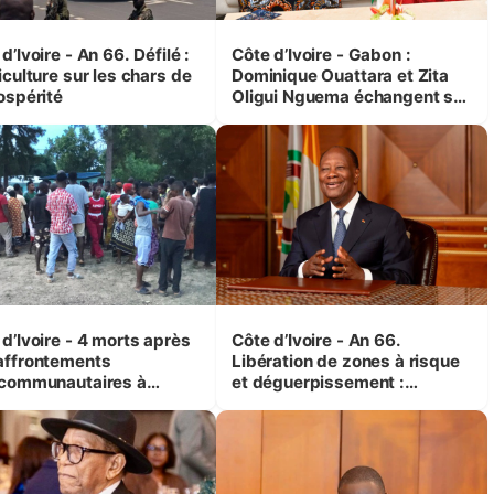
d’Ivoire - An 66. Défilé :
Côte d’Ivoire - Gabon :
iculture sur les chars de
Dominique Ouattara et Zita
ospérité
Oligui Nguema échangent sur
leurs initiatives en faveur des
femmes et des enfants
d’Ivoire - 4 morts après
Côte d’Ivoire - An 66.
affrontements
Libération de zones à risque
rcommunautaires à
et déguerpissement :
andji (Alepé) - Notre
Ouattara assure du « strict
espondant au milieu des
respect de l'Etat de droit pour
trés
préserver les vies humaines
»